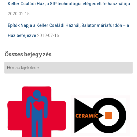
Keller Családi Ház, a SIP technológia elégedett felhasználója
2020-02-15
Építők Napja a Keller Családi Háznál, Balatonmáriafürdőn – a
Ház befejezve
2019-07-16
Összes bejegyzés
Ö
s
s
z
e
s
b
e
j
e
g