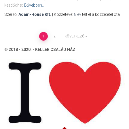
kezdődhet
Bővebben…
Szerző:
Adam-House Kft.
| Közzétéve:
8 év
telt el a közzététel óta
Bejegyzések
1
2
KÖVETKEZŐ
lapozása
© 2018 - 2020. - KELLER CSALÁD HÁZ