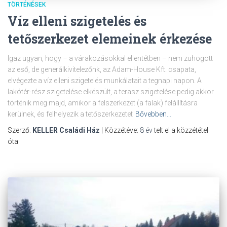
TÖRTÉNÉSEK
Víz elleni szigetelés és
tetőszerkezet elemeinek érkezése
Igaz ugyan, hogy – a várakozásokkal ellentétben – nem zuhogott
az eső, de generálkivitelezőnk, az Adam-House Kft. csapata,
elvégezte a víz elleni szigetelés munkálatait a tegnapi napon. A
lakótér-rész szigetelése elkészült, a terasz szigetelése pedig akkor
történik meg majd, amikor a felszerkezet (a falak) felállításra
kerülnek, és felhelyezik a tetőszerkezetet
Bővebben…
Szerző:
KELLER Családi Ház
| Közzétéve:
8 év
telt el a közzététel
óta