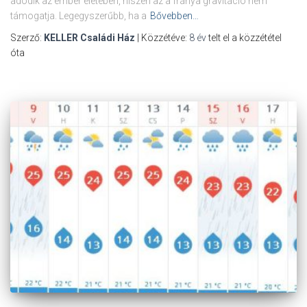
adódik az ember életében, hiszen az a fránya gravitáció nem
támogatja. Legegyszerűbb, ha a
Bővebben…
Szerző:
KELLER Családi Ház
| Közzétéve:
8 év
telt el a közzététel
óta