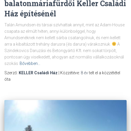
balatonmáriafürdői Keller Családi
Ház építésénél
Talán Amundsen és társai szívhattak annyit, mint az Adam-House
csapata az elmúlt héten, annyi különbséggel, hogy
Amundsenéknek nem kellett sárba csatangolniuk, és nem kellett
arra a kibaltázott trehány darusra (és darura) várakozniuk.
A
Szindekovics Daruzási és Betongyártó Kft. nem sokat törpölt,
pontosan úgy viselkedett, ahogyan azt normális vállalkozásoknál
szokás
Bővebben…
Szerző:
KELLER Családi Ház
| Közzétéve:
8 év
telt el a közzététel
óta