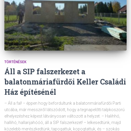
TÖRTÉNÉSEK
Áll a SIP falszerkezet a
balatonmáriafürdői Keller Családi
Ház építésénél
– Áll a fal! – éppen hogy befordultunk a balatonmáriafürdői Parti
utcába, már messziről látszódott, hogy a tegnapelőtti talpkoszorú
elhelyezéshez képest látványosan változott a helyzet. – Halihhó,
hallihó, hallarijahóóó, áll a SIP falszerkezet! – lelkesedtünk, majd
közelebb merészkedtünk, tapogattuk, kopogtattuk, és – szokás