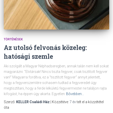
TÖRTÉNÉSEK
Az utolsó felvonás közeleg:
hatósági szemle
Aki szolgált a Magyar Néphadseregben, annak talán nem kell sokat
magyarázni: “Elvtársak! Nincs tiszta fegyver, csak tisztított fegyver
van!” Magyarra fordítva, ez a “tisztított fegyver” annyit jelentett,
hogy a fegyverszemlére sohasem tudtad a fegyveredet úgy
megtisztítani, hogy a ferde lelkületű fegyvermester ne találjon rajta
kifogást, ha éppen úgy akarta. Egyetlen
Bővebben…
Szerző:
KELLER Családi Ház
| Közzétéve:
7 év
telt el a közzététel
óta