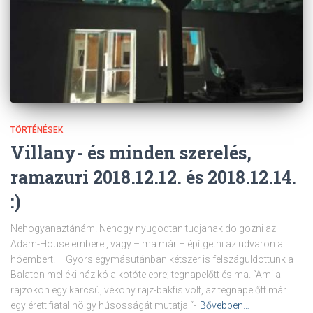
TÖRTÉNÉSEK
Villany- és minden szerelés,
ramazuri 2018.12.12. és 2018.12.14.
:)
Nehogyanaztánám! Nehogy nyugodtan tudjanak dolgozni az
Adam-House emberei, vagy – ma már – építgetni az udvaron a
hóembert! – Gyors egymásutánban kétszer is felszáguldottunk a
Balaton melléki házikó alkotótelepre; tegnapelőtt és ma. “Ami a
rajzokon egy karcsú, vékony rajz-bakfis volt, az tegnapelőtt már
egy érett fiatal hölgy húsosságát mutatja “-
Bővebben…