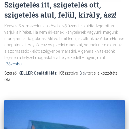
Szigetelés itt, szigetelés ott,
szigetelés alul, felül, király, ász!
Kedves Szomszédunk a következő üzenetet küldte: Izgatottan
várjuk a híreket. Ha nem érkeznek, kénytelenek vagyunk magunk
utánajárni a dolgoknak! Mit volt mit tenni, szóltunk az Adam-House
csapatnak, hogy jó lesz csipkedni magukat, hacsak nem akarunk
a szomszédok előtt szégyenbe maradni. A generálkivitelezőnk
teljesen a helyzet magaslatára helyezkedett – úgyis, mint
Bővebben…
Szerző:
KELLER Családi Ház
| Közzétéve:
8 év
telt el a közzététel
óta