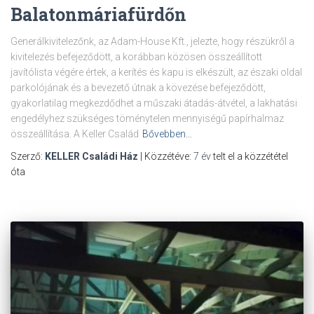
Balatonmáriafürdőn
Generálkivitelezőnk, az Adam-House Kft., jelezte, hogy részükről a
kivitelezés befejeződött, a korábban közösen összeállított
javítólista végére értek, a kerítés és kapu is elkészült, az északi oldal
parkolójának és a bevezető útnak a kövezése befejeződött,
gyakorlatilag megkezdődhet a műszaki átadás-átvétel, a lakhatási
engedélyhez szükséges töménytelen mennyiségű papírhalmaz
összeállítása. A Keller Család
Bővebben…
Szerző:
KELLER Családi Ház
| Közzétéve:
7 év
telt el a közzététel
óta