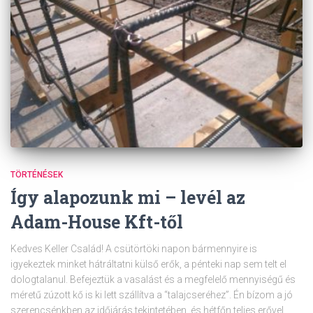
TÖRTÉNÉSEK
Így alapozunk mi – levél az
Adam-House Kft-től
Kedves Keller Család! A csütörtöki napon bármennyire is
igyekeztek minket hátráltatni külső erők, a pénteki nap sem telt el
dologtalanul. Befejeztük a vasalást és a megfelelő mennyiségű és
méretű zúzott kő is ki lett szállítva a “talajcseréhez”. Én bízom a jó
szerencsénkben az időjárás tekintetében, és hétfőn teljes erővel