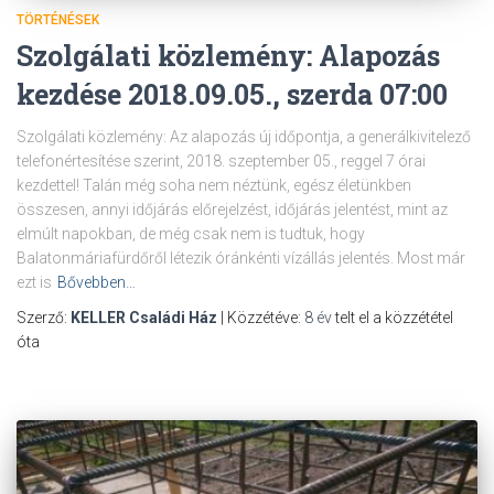
TÖRTÉNÉSEK
Szolgálati közlemény: Alapozás
kezdése 2018.09.05., szerda 07:00
Szolgálati közlemény: Az alapozás új időpontja, a generálkivitelező
telefonértesítése szerint, 2018. szeptember 05., reggel 7 órai
kezdettel! Talán még soha nem néztünk, egész életünkben
összesen, annyi időjárás előrejelzést, időjárás jelentést, mint az
elmúlt napokban, de még csak nem is tudtuk, hogy
Balatonmáriafürdőről létezik óránkénti vízállás jelentés. Most már
ezt is
Bővebben…
Szerző:
KELLER Családi Ház
| Közzétéve:
8 év
telt el a közzététel
óta