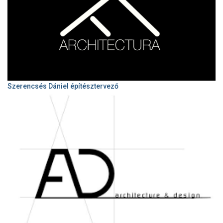
Szerencsés Dániel építésztervező