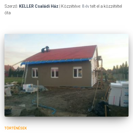
Szerző:
KELLER Családi Ház
| Közzétéve:
8 év
telt el a közzététel
óta
TÖRTÉNÉSEK