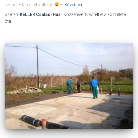
szerint – láb alatt voltunk.
–
Bővebben…
Szerző:
KELLER Családi Ház
| Közzétéve:
8 év
telt el a közzététel
óta