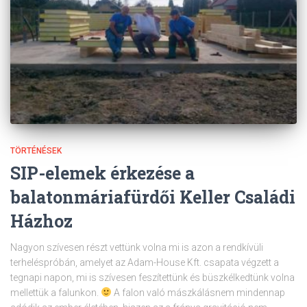
TÖRTÉNÉSEK
SIP-elemek érkezése a
balatonmáriafürdői Keller Családi
Házhoz
Nagyon szívesen részt vettünk volna mi is azon a rendkívüli
terheléspróbán, amelyet az Adam-House Kft. csapata végzett a
tegnapi napon, mi is szívesen feszítettünk és büszkélkedtünk volna
mellettük a falunkon.
A falon való mászkálásnem mindennap