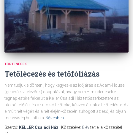
TÖRTÉNÉSEK
Tetőlécezés és tetőfóliázás
Nem tudjuk eldönteni, hogy kegyes-e az időjárás az Adam-House
(generálkivitelezőnk) csapatával, avagy nem – mindenesetre
tegnap estére felkerült a Keller Családi Ház tetőszerkezetére az
utolsó tetőléc, és az utolsó tetőfólia; készen állnak a tetőfedésre. Az
elmúlt hét végén és a hét elején-közepén zuhogott az eső, és olyan
mennyiség hullott alá
Bővebben…
Szerző:
KELLER Családi Ház
| Közzétéve:
8 év
telt el a közzététel