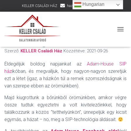
Hungarian
KELLER CSALÁDI HÁZ
hazepites@kellercsalad.hu
+36 30 916 8002
Egy kis Adam-House
NAVIG
nosztalgia
Szerző:
KELLER Családi Ház
Közzétéve:
2021-09-26
Éldegéljük boldog napjainkat az
Adam-House SIP
ház
ikóban, és megvalljuk, hogy nagyon-nagyon szeretjük
ezt a létet (igaz, a házikón túl a remek szomszédságnak is
van szerepe ebben az örömünkben).
Majd kiugrottunk a bőrünkből örömünkben, amikor végre
össze tudtuk egyeztetni a volt kivitelezőinkkel, hogy
találkozzunk a közös “tetthelyünkön”, ünnepeljük egy kicsit
egymás, a házat – no, meg a SIP-technológia áldásait.