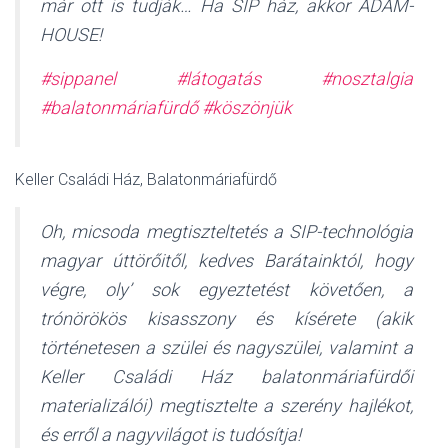
már ott is tudják… Ha SIP ház, akkor ADAM-
HOUSE!
#sippanel
#látogatás
#nosztalgia
#balatonmáriafürdő
#köszönjük
Keller Családi Ház, Balatonmáriafürdő
Oh, micsoda megtiszteltetés a SIP-technológia
magyar úttörőitől, kedves Barátainktól, hogy
végre, oly’ sok egyeztetést követően, a
trónörökös kisasszony és kísérete (akik
történetesen a szülei és nagyszülei, valamint a
Keller Családi Ház balatonmáriafürdői
materializálói) megtisztelte a szerény hajlékot,
és erről a nagyvilágot is tudósítja!