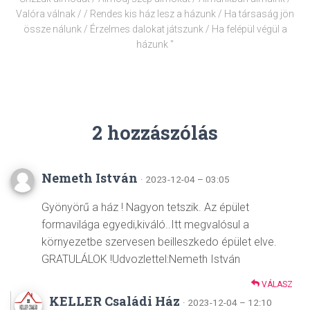
Valóra válnak / / Rendes kis ház lesz a házunk / Ha társaság jön
össze nálunk / Érzelmes dalokat játszunk / Ha felépül végül a
házunk "
2 hozzászólás
Nemeth István
· 2023-12-04 – 03:05
Gyönyörű a ház ! Nagyon tetszik. Az épület
formavilága egyedi,kiváló..Itt megvalósul a
környezetbe szervesen beilleszkedo épület elve.
GRATULÁLOK !Udvozlettel:Nemeth István
VÁLASZ
KELLER Családi Ház
· 2023-12-04 – 12:10