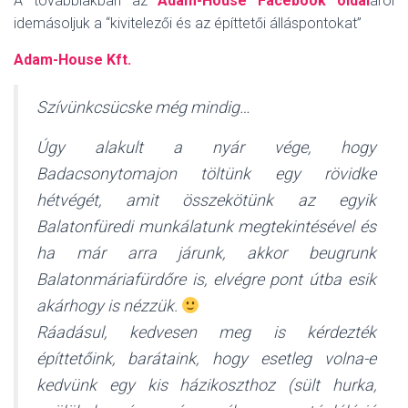
A továbbiakban az
Adam-House Facebook oldal
áról
idemásoljuk a “kivitelezői és az építtetői álláspontokat”
Adam-House Kft.
Szívünkcsücske még mindig…
Úgy alakult a nyár vége, hogy
Badacsonytomajon töltünk egy rövidke
hétvégét, amit összekötünk az egyik
Balatonfüredi munkálatunk megtekintésével és
ha már arra járunk, akkor beugrunk
Balatonmáriafürdőre is, elvégre pont útba esik
akárhogy is nézzük.
Ráadásul, kedvesen meg is kérdezték
építtetőink, barátaink, hogy esetleg volna-e
kedvünk egy kis házikoszthoz (sült hurka,