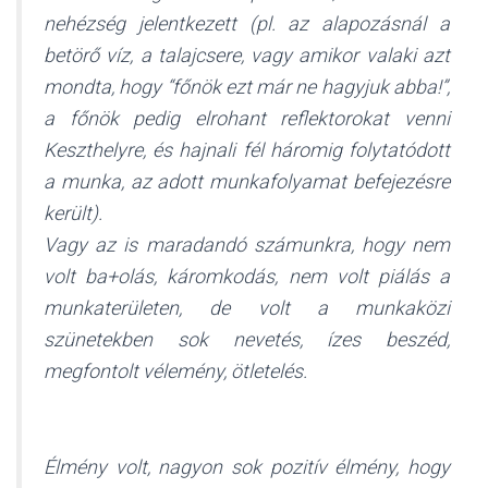
nehézség jelentkezett (pl. az alapozásnál a
betörő víz, a talajcsere, vagy amikor valaki azt
mondta, hogy “főnök ezt már ne hagyjuk abba!”,
a főnök pedig elrohant reflektorokat venni
Keszthelyre, és hajnali fél háromig folytatódott
a munka, az adott munkafolyamat befejezésre
került).
Vagy az is maradandó számunkra, hogy nem
volt ba+olás, káromkodás, nem volt piálás a
munkaterületen, de volt a munkaközi
szünetekben sok nevetés, ízes beszéd,
megfontolt vélemény, ötletelés.
Élmény volt, nagyon sok pozitív élmény, hogy