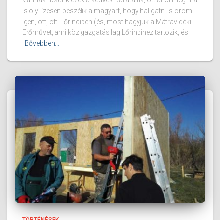
Vannak nekünk ezek a kedves Barátaink, ott ahol még ma
is oly’ ízesen beszélik a magyart, hogy hallgatni is öröm.
Igen, ott, ott: Lőrinciben (és, most hagyjuk a Mátravidéki
Erőművet, ami közigazgatásilag Lőrincihez tartozik, és
Bővebben...
TÖRTÉNÉSEK