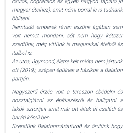
csülök, bográcsos és egyéb nagyon tápláló jó
magyar ételhez), amit némi borral le is tudnánk
öblíteni.
Illemtudó emberek révén eszünk ágában sem
volt nemet mondani, sőt nem hogy kétszer
szedtünk, még vittünk is magunkkal ételből és
italból is.
Az utca, úgymond, életre kelt mióta nem jártunk
ott (2019), szépen épülnek a házikók a Balaton
partján.
Nagyszerű érzés volt a teraszon ebédelni és
nosztalgiázni az építkezésről és hallgatni a
lakók sztorijait amit már ott éltek át családi és
baráti köreikben.
Szeretünk Balatonmáriafürdő és örülünk hogy