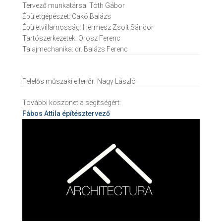
Tervező munkatársa:
Tóth Gábor
Épületgépészet:
Cakó Balázs
Épületvillamosság:
Hermesz Zsolt Sándor
Tartószerkezetek:
Orosz Ferenc
Talajmechanika:
dr. Balázs Ferenc
Felelős műszaki ellenőr:
Nagy László
További köszönet a segítségért:
Fábos Attila
építésztervező