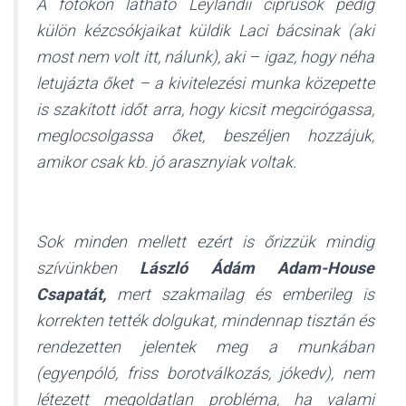
A fotókon látható Leylandii ciprusok pedig
külön kézcsókjaikat küldik Laci bácsinak (aki
most nem volt itt, nálunk), aki – igaz, hogy néha
letujázta őket – a kivitelezési munka közepette
is szakított időt arra, hogy kicsit megcirógassa,
meglocsolgassa őket, beszéljen hozzájuk,
amikor csak kb. jó arasznyiak voltak.
Sok minden mellett ezért is őrizzük mindig
szívünkben
László Ádám
Adam-House
Csapatát,
mert szakmailag és emberileg is
korrekten tették dolgukat, mindennap tisztán és
rendezetten jelentek meg a munkában
(egyenpóló, friss borotválkozás, jókedv), nem
létezett megoldatlan probléma, ha valami