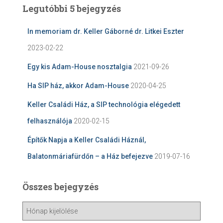
Legutóbbi 5 bejegyzés
In memoriam dr. Keller Gáborné dr. Litkei Eszter
2023-02-22
Egy kis Adam-House nosztalgia
2021-09-26
Ha SIP ház, akkor Adam-House
2020-04-25
Keller Családi Ház, a SIP technológia elégedett
felhasználója
2020-02-15
Építők Napja a Keller Családi Háznál,
Balatonmáriafürdőn – a Ház befejezve
2019-07-16
Összes bejegyzés
Ö
s