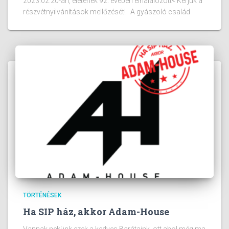
2023.02.20-án, életének 92. évében elhalálozott< Kérjük a
részvétnyilvánítások mellőzését! A gyászoló család
TÖRTÉNÉSEK
Ha SIP ház, akkor Adam-House