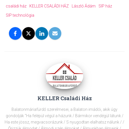
családi ház
KELLER CSALÁDI HÁZ
László Ádám
SIP ház
SIP technológia
KELLER Családi Ház
Balatonmáriafürdő szerelmesei, a Balaton imádói, akik úgy
gondolják "Ha felépül végül a házunk / Bármikor vendégül látunk /
Ha este jössz, megvacsorázunk / S nyugodtan elalhatsz nálunk / /
Őrizzük álmodat / Álmodj szép álmokat / Álmunkban álmaink /