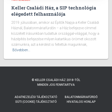
Keller Családi Ház, a SIP technológia
elégedett felhasználója
2019. júliusában, amikor az Építők Napja a Keller Családi
Háznál, Balatonmáriafürdőn – a Ház befejezve címmel
közzétett írásunkban tudattuk országgal-világgal, hogy a
házépítés befejezése milyen katartikus örömet okozott
számunkra, azt a kérdést is feltettük magunknak,
Bővebben...
© KELLER CSALÁDI HÁZ 2018-TÓL
MINDEN JOG FENNTARTVA
ADATKEZELÉSI TÁJÉKOZTATÓ
BALATONMÁRIAFÜRDŐ
SÜTI (COOKIE) TÁJÉKOZTATÓ
HIVATALOS HONLAP