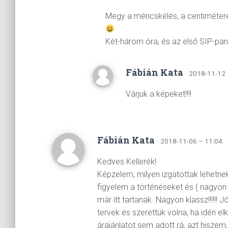
Megy a méricskélés, a centimétere
Két-három óra, és az első SIP-pan
Fábián Kata
· 2018-11-12 
Várjuk a képeket!!!!
Fábián Kata
· 2018-11-06 – 11:04
Kedves Kellerék!
Képzelem, milyen izgatottak lehetnek,
figyelem a történéseket és ( nagyon 
már itt tartanak. Nagyon klassz!!!!!! J
tervek és szerettük volna, ha idén el
árajánlatot sem adott rá, azt hiszem,