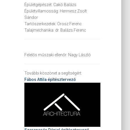
Épületgépészet:
Cakó Balázs
Épületvillamosság:
Hermesz Zsolt
Sándor
Tartószerkezetek:
Orosz Ferenc
Talajmechanika:
dr. Balázs Ferenc
Felelős műszaki ellenőr:
Nagy László
További köszönet a segítségért:
Fábos Attila
építésztervező
Szerencsés Dániel építésztervező