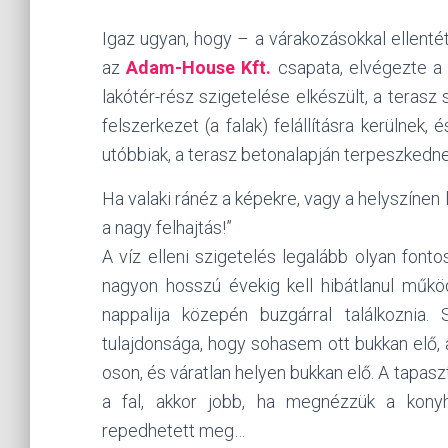
Igaz ugyan, hogy – a várakozásokkal ellenté
az
Adam-House Kft.
csapata, elvégezte a v
lakótér-rész szigetelése elkészült, a terasz
felszerkezet (a falak) felállításra kerülnek,
utóbbiak, a terasz betonalapján terpeszkedne
Ha valaki ránéz a képekre, vagy a helyszínen l
a nagy felhajtás!”
A víz elleni szigetelés legalább olyan font
nagyon hosszú évekig kell hibátlanul műkö
nappalija közepén buzgárral találkoznia
tulajdonsága, hogy sohasem ott bukkan elő, 
oson, és váratlan helyen bukkan elő. A tapaszt
a fal, akkor jobb, ha megnézzük a konyh
repedhetett meg…