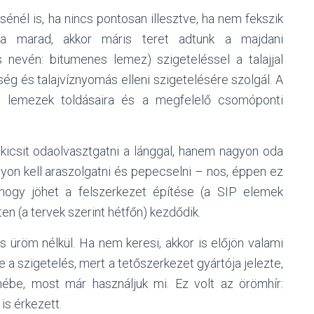
énél is, ha nincs pontosan illesztve, ha nem fekszik
ta marad, akkor máris teret adtunk a majdani
s nevén: bitumenes lemez) szigeteléssel a talajjal
ség és talajvíznyomás elleni szigetelésére szolgál. A
i a lemezek toldásaira és a megfelelő csomóponti
 kicsit odaolvasztgatni a lánggal, hanem nagyon oda
gyon kell araszolgatni és pepecselni – nos, éppen ez
 hogy jöhet a felszerkezet építése (a SIP elemek
héten (a tervek szerint hétfőn) kezdődik.
üröm nélkül. Ha nem keresi, akkor is előjön valami
 a szigetelés, mert a tetőszerkezet gyártója jelezte,
nébe, most már használjuk mi. Ez volt az örömhír:
 is érkezett.