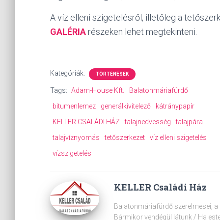
A víz elleni szigetelésről, illetőleg a tetősz
GALÉRIA
részeken lehet megtekinteni.
Kategóriák:
TÖRTÉNÉSEK
Tags:
Adam-House Kft.
Balatonmáriafürdő
bitumenlemez
generálkivitelező
kátránypapír
KELLER CSALÁDI HÁZ
talajnedvesség
talajpára
talajvíznyomás
tetőszerkezet
víz elleni szigetelés
vízszigetelés
KELLER Családi Ház
Balatonmáriafürdő szerelmesei, a B
Bármikor vendégül látunk / Ha est