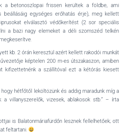
ek a betonoszlopai frissen kerültek a földbe, ami
 beállásáig egységes erőhatás érje), meg kellett
ciprusokat elválasztó védőkerítést (2 sor speciális
ipelni a bazi nagy elemeket a déli szomszéd telkén
s megkeserítve.
t kb. 2 órán keresztül azért kellett rakodói munkát
művezetője képtelen 200 m-es útszakaszon, amiben
t kifizettetnénk a szállítóval ezt a kétórás kiesett
ti hogy hétfőtől leköltözünk és addig maradunk míg a
a villanyszerelők, vizesek, ablakosok stb.” – írta
ttjai is Balatonmáriafürdőn lesznek fellelhetőek; ott
at feltartani.