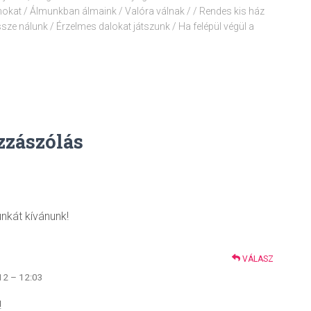
okat / Álmunkban álmaink / Valóra válnak / / Rendes kis ház
sze nálunk / Érzelmes dalokat játszunk / Ha felépül végül a
zzászólás
nkát kívánunk!
VÁLASZ
12 – 12:03
!