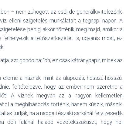
tben – nem zuhogott az eső, de generálkivitelezőnk,
íz elleni szigetelés munkálatait a tegnapi napon. A
 szigetelése pedig akkor történik meg majd, amikor a
 és felhelyezik a tetőszerkezetet is, ugyanis most, ez
k.
átja, azt gondolná: “oh, ez csak kátránypapír, minek az
os eleme a háznak, mint az alapozás; hosszú-hosszú,
dnie, feltételezve, hogy az ember nem szeretne a
. Sőt! A víznek megvan az a nagyon kellemetlen
ahol a meghibásodás történik, hanem kúszik, mászik,
altak tudják, ha a nappali északi sarkánál felvizesedik
a déli falánál haladó vezetékszakaszt, hogy hol