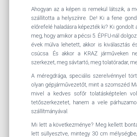
Ahogyan az a képen is remekül látszik, a 
szállította a helyszínre. De! Ki a fene go
előrefelé haladásra képezték ki? Ki gondolt 
meg, hogy amikor a pécsi 5. ÉPFU-nál dolgoz
évek múlva lehetett, akkor is kiválasztás 
csúcsa. És akkor a KRAZ járműveken nem
szerkezet, meg sávtartó, meg tolatóradar, 
A méregdrága, speciális szerelvénnyel tör
olyan gépjárművezetőt, mint a szomszéd Mári n
mivel a kedves sofőr tolatásképtelen vo
tetőszerkezetet, hanem a vele párhuzamo
szállítmányával.
Mi lett a következménye? Meg kellett bontan
lett süllyesztve, mintegy 30 cm mélységbe, 