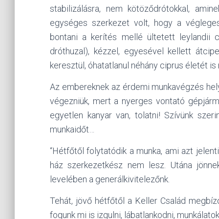
stabilizálásra, nem kötöződrótokkal, amin
egységes szerkezet volt, hogy a végleges
bontani a kerítés mellé ültetett leylandii 
dróthuzal), kézzel, egyesével kellett átc
keresztül, óhatatlanul néhány ciprus életét i
Az embereknek az érdemi munkavégzés helyet
végezniük, mert a nyerges vontató gépjár
egyetlen kanyar van, tolatni! Szívünk szerin
munkaidőt…
“Hétfőtől folytatódik a munka, ami azt jelen
ház szerkezetkész nem lesz. Utána jönnek 
levelében a generálkivitelezőnk.
Tehát, jövő hétfőtől a Keller Család megbízo
fogunk mi is izgulni, lábatlankodni, munkálatok