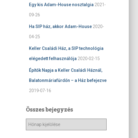
Egy kis Adam-House nosztalgia
2021-
09-26
Ha SIP ház, akkor Adam-House
2020-
04-25
Keller Családi Ház, a SIP technológia
elégedett felhasználója
2020-02-15
Építők Napja a Keller Családi Háznál,
Balatonmáriafürdőn – a Ház befejezve
2019-07-16
Összes bejegyzés
Ö
s
s