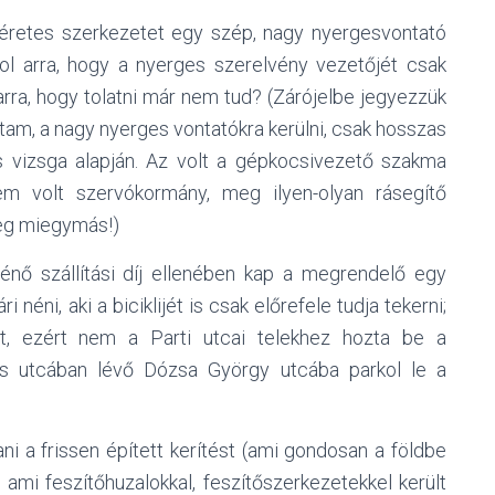
méretes szerkezetet egy szép, nagy nyergesvontató
ndol arra, hogy a nyerges szerelvény vezetőjét csak
arra, hogy tolatni már nem tud? (Zárójelbe jegyezzük
tam, a nagy nyerges vontatókra kerülni, csak hosszas
és vizsga alapján. Az volt a gépkocsivezető szakma
 volt szervókormány, meg ilyen-olyan rásegítő
meg miegymás!)
ténő szállítási díj ellenében kap a megrendelő egy
éni, aki a biciklijét is csak előrefele tudja tekerni;
lt, ezért nem a Parti utcai telekhez hozta be a
s utcában lévő Dózsa György utcába parkol le a
i a frissen épített kerítést (ami gondosan a földbe
ami feszítőhuzalokkal, feszítőszerkezetekkel került