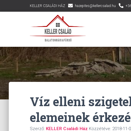
KELLER CSALÁDI HÁZ
hazepites@kellercsalad.hu
+36
Víz elleni szigete
elemeinek érkezé
Szerző:
KELLER Családi Ház
Közzétéve:
2018-11-