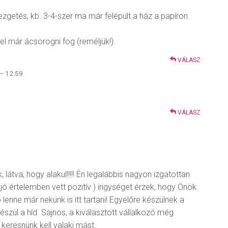
zgetés, kb. 3-4-szer ma már felépült a ház a papíron.
el már ácsorogni fog (reméljük!).
VÁLASZ
– 12:59
VÁLASZ
 látva, hogy alakul!!!!! Én legalábbis nagyon izgatottan
jó értelemben vett pozitív ) irigységet érzek, hogy Önök
ó lenne már nekünk is itt tartani! Egyelőre készülnek a
készül a híd. Sajnos, a kiválasztott vállalkozó még
 keresnünk kell valaki mást.