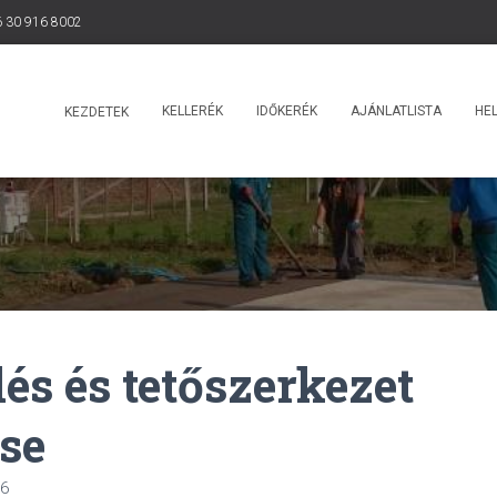
 30 916 8002
KELLERÉK
IDŐKERÉK
AJÁNLATLISTA
HEL
KEZDETEK
lés és tetőszerkezet
se
06