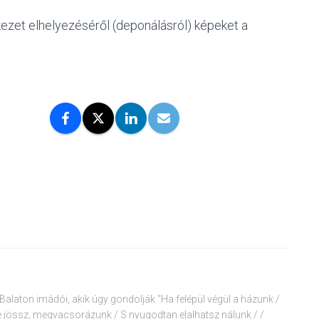
erkezet elhelyezéséről (deponálásról) képeket a
alaton imádói, akik úgy gondolják "Ha felépül végül a házunk /
e jössz, megvacsorázunk / S nyugodtan elalhatsz nálunk / /