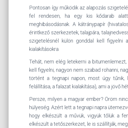
Pontosan így működik az alapozás szigetelés
fel rendesen, ha egy kis kődarab alat
meghibásodásnak. A kátránypapír (hivatalo
érintkező szerkezetek, talajpára, talajnedves
szigetelésnél külön gonddal kell figyeln
kialakításokra.
Tehát, nem elég letekerni a bitumenlemezt,
kell figyelni, nagyon nem szabad rohanni, na
történt a tegnapi napon, most úgy tűnik,
felállítása, a falazat kialakítása), ami a jövő 
Persze, milyen a magyar ember? Öröm nincs 
hülyeség. Azért lett a tegnapi napra ütemezve
hogy elkészült a művük, vigyük tőlük a fe
elkészült a tetőszerkezet, le is szállítják, meg