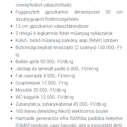
cserépfedést választottunk)
Függesztett gipszkarton álmennyezet 30 cm
ásványgyapot födémszigetelés
12 cm gipszkarton válaszfalrendszer
3 rétegű 6 légkamrás fehér műanyag nyílászárók
Külső-, belső műanyag párkány, alap (fehér) színben
Biztonsági bejárati teraszajtó (2 szárnyú) 150.000,- Ft-
ig
Beltéri ajtók 50.000,- Ft/db-ig
Járólap és laminált padló 6.000,- Ft/nm-ig
Fali csempék 4.500,- Ft/nm-ig
Csaptelepek 15.000,- Ft-ig
Mosdók 20.000,- Ft/db-ig
WC-kagylók 15.000,- Ft/db-ig
Zuhanytálca, zuhanykabinnal 45.000,- Ft/db-ig
160 literes (lehetőleg fekvő) elektromos boyler
Harmadik generációs infra fűtőfólia padlóba telepítve
(DIMAT-rendszer, vagy hasonló, ami a megoldást illeti)