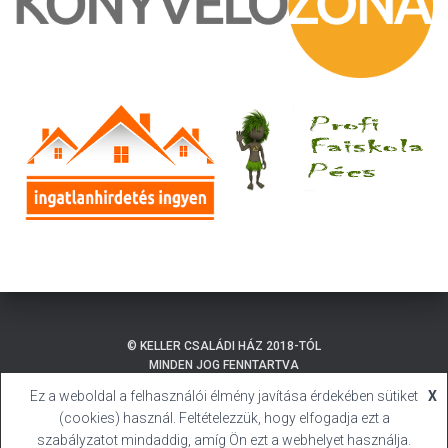
© KELLER CSALÁDI HÁZ 2018-TÓL
MINDEN JOG FENNTARTVA
Ez a weboldal a felhasználói élmény javítása érdekében sütiket
X
ADATKEZELÉSI TÁJÉKOZTATÓ
BALATONMÁRIAFÜRDŐ
(cookies) használ. Feltételezzük, hogy elfogadja ezt a
SÜTI (COOKIE) TÁJÉKOZTATÓ
HIVATALOS HONLAP
szabályzatot mindaddig, amíg Ön ezt a webhelyet használja.