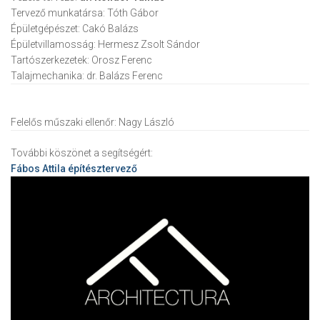
Tervező munkatársa:
Tóth Gábor
Épületgépészet:
Cakó Balázs
Épületvillamosság:
Hermesz Zsolt Sándor
Tartószerkezetek:
Orosz Ferenc
Talajmechanika:
dr. Balázs Ferenc
Felelős műszaki ellenőr:
Nagy László
További köszönet a segítségért:
Fábos Attila
építésztervező