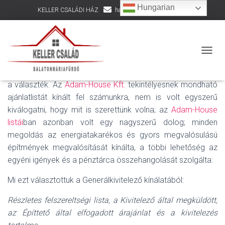
Hungarian
KELLER CSALÁDI HÁZ
hazepites@kellercsalad.hu
+36 30 916 8002
AJÁNLATLISTA
NAVIG
A választás nem egyszerű dolog, különösen akkor, ha nagy
a választék. Az
Adam-House Kft.
tekintélyesnek mondható
ajánlatlistát kínált fel számunkra, nem is volt egyszerű
kiválogatni, hogy mit is szerettünk volna; az
Adam-House
listái
ban azonban volt egy nagyszerű dolog; minden
megoldás az energiatakarékos és gyors megvalósulású
építmények megvalósítását kínálta, a többi lehetőség az
egyéni igények és a pénztárca összehangolását szolgálta:
Mi ezt választottuk a Generálkivitelező kínálatából:
Részletes felszereltségi lista, a Kivitelező által megküldött,
az Építtető által elfogadott árajánlat és a kivitelezés