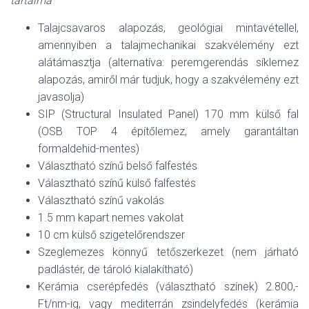
tartalma
Talajcsavaros alapozás, geológiai mintavétellel,
amennyiben a talajmechanikai szakvélemény ezt
alátámasztja (alternatíva: peremgerendás síklemez
alapozás, amiről már tudjuk, hogy a szakvélemény ezt
javasolja)
SIP (Structural Insulated Panel) 170 mm külső fal
(OSB TOP 4 építőlemez, amely garantáltan
formaldehid-mentes)
Választható színű belső falfestés
Választható színű külső falfestés
Választható színű vakolás
1.5 mm kapart nemes vakolat
10 cm külső szigetelőrendszer
Szeglemezes könnyű tetőszerkezet (nem járható
padlástér, de tároló kialakítható)
Kerámia cserépfedés (választható színek) 2.800,-
Ft/nm-ig, vagy mediterrán zsindelyfedés (kerámia