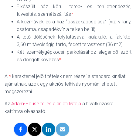
Elkészült ház körüli terep- és területrendezés,
füvesítés, szemétszállítás
*
A közművek és a ház “összekapcsolása” (víz, villany,
csatorna, csapadékvíz a telken belül)
A tető dőlésének folytatásával kialakuló, a falsíktól
3,60 m távolságig tartó, fedett teraszrész (36 m2)
Két személygépkocsi parkolásához elegendő szórt
és döngölt kövezés
*
A
*
karakterrel jelölt tételek nem részei a standard kínálati
ajánlatnak, azok egy akciós felhívás nyomán lehetett
megszerezni.
Az
Adam-House teljes ajánlati listája
a hivatkozásra
kattintva olvasható.