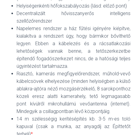
Helyiségenkénti hőfokszabályozás (lásd: előző pont)
Decentralizált hővisszanyerős intelligens
szellőzőrendszer
Napelemes rendszer a ház fűtési igényére kiépítve,
kialakítva a rendszert úgy, hogy bármikor bővíthető
legyen. Ebben a kábelezés és a rácsatlakozási
lehetőségek vannak benne, a tetőszerkezetbe
építendő fogadószerkezet nincs, de a hatósági teljes
ügyintézést tartalmazza.
Riasztó, kamerás megfigyelőrendszer, műhold-vevő
kábelcsövek elhelyezése (minden helyiségben a külső
ablakra-ajtóra néző mozgásérzékelő, 8 sarokponthoz
közeli eresz alatti kamerahely, tető legmagasabb
pont kívülről mikrohullámú vevőantenna (internet).
Mindegyik a csillagpontban lévő központjáig.
14 m szélességig kerítésépítés kb. 3-5 m-es toló
kapuval (csak a munka, az anyagdíj az Építtetőt
terheli)
*