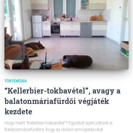
TÖRTÉNÉSEK
“Kellerbier-tokbavétel”, avagy a
balatonmáriafürdői végjáték
kezdete
Hogy miért “Kellerbier-tokbavétel”? Egyrészt azért jöttünk le
Balatonmáriafürdőre, hogy az utolsó simogatásokat