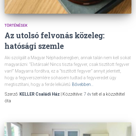
TÖRTÉNÉSEK
Az utolsó felvonás közeleg:
hatósági szemle
Aki szolgált a Magyar Néphadseregben, annak talán nem kell sokat
magyarázni: “Elvtársak! Nincs tiszta fegyver, csak tisztított fegyver
van!” Magyarra fordítva, ez a “tisztított fegyver” annyit jelentett,
hogy a fegyverszemlére sohasem tudtad a fegyveredet úgy
megtisztítani, hogy a ferde lelkületű
Bővebben…
Szerző:
KELLER Családi Ház
| Közzétéve:
7 év
telt el a közzététel
óta