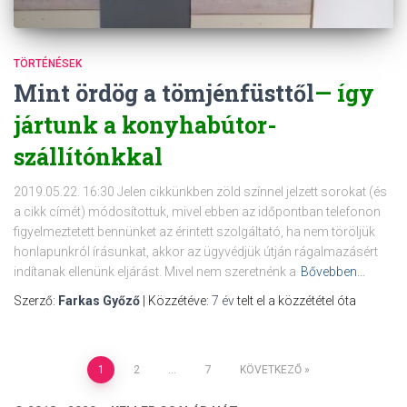
TÖRTÉNÉSEK
Mint ördög a tömjénfüsttől
— így
jártunk a konyhabútor-
szállítónkkal
2019.05.22. 16:30 Jelen cikkünkben zöld színnel jelzett sorokat (és
a cikk címét) módosítottuk, mivel ebben az időpontban telefonon
figyelmeztetett bennünket az érintett szolgáltató, ha nem töröljük
honlapunkról írásunkat, akkor az ügyvédjük útján rágalmazásért
indítanak ellenünk eljárást. Mivel nem szeretnénk a
Bővebben…
Szerző:
Farkas Győző
| Közzétéve:
7 év
telt el a közzététel óta
Bejegyzések
1
2
…
7
KÖVETKEZŐ