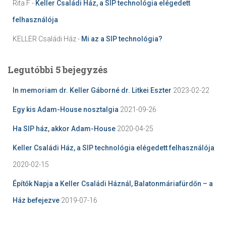
Rita F
-
Keller Családi Ház, a SIP technológia elégedett
felhasználója
KELLER Családi Ház
-
Mi az a SIP technológia?
Legutóbbi 5 bejegyzés
In memoriam dr. Keller Gáborné dr. Litkei Eszter
2023-02-22
Egy kis Adam-House nosztalgia
2021-09-26
Ha SIP ház, akkor Adam-House
2020-04-25
Keller Családi Ház, a SIP technológia elégedett felhasználója
2020-02-15
Építők Napja a Keller Családi Háznál, Balatonmáriafürdőn – a
Ház befejezve
2019-07-16