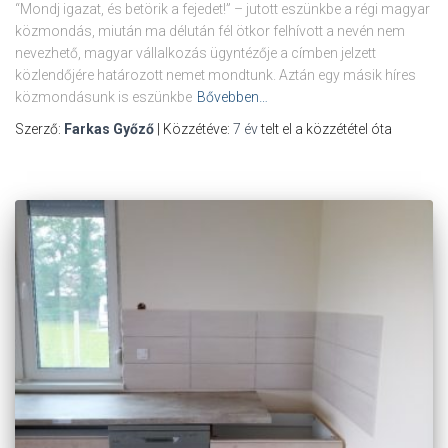
“Mondj igazat, és betörik a fejedet!” – jutott eszünkbe a régi magyar
közmondás, miután ma délután fél ötkor felhívott a nevén nem
nevezhető, magyar vállalkozás ügyntézője a címben jelzett
közlendőjére határozott nemet mondtunk. Aztán egy másik híres
közmondásunk is eszünkbe
Bővebben…
Szerző:
Farkas Győző
| Közzétéve:
7 év
telt el a közzététel óta