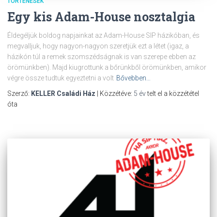
TÖRTÉNÉSEK
Egy kis Adam-House nosztalgia
Éldegéljük boldog napjainkat az Adam-House SIP házikóban, és
megvalljuk, hogy nagyon-nagyon szeretjük ezt a létet (igaz, a
házikón túl a remek szomszédságnak is van szerepe ebben az
örömünkben). Majd kiugrottunk a bőrünkből örömünkben, amikor
végre össze tudtuk egyeztetni a volt
Bővebben…
Szerző:
KELLER Családi Ház
| Közzétéve:
5 év
telt el a közzététel
óta