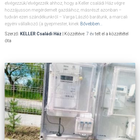
elvégezzük/elvégezzék ahhoz, hogy a Keller családi Ház végre
hozzájusson megérdemelt gazdáihoz, másrészt azonban –
tudván ezen szándékunkról – Varga László barátunk, a marcali
egyéni vállalkozó (a gyepmester, kinek
Bővebben…
Szerző:
KELLER Családi Ház
| Közzétéve:
7 év
telt el a közzététel
óta