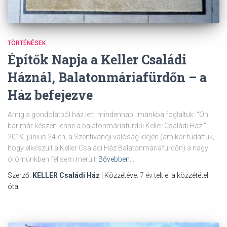
TÖRTÉNÉSEK
Építők Napja a Keller Családi
Háznál, Balatonmáriafürdőn – a
Ház befejezve
Amíg a gondolatból ház lett, mindennapi imánkba foglaltuk: “Oh,
bár már készen lenne a balatonmáriafürdői Keller Családi Ház!”
2019. június 24-én, a Szentivánéji valóság idején (amikor tudattuk,
hogy elkészült a Keller Családi Ház Balatonmáriafürdőn) a nagy
örömünkben fel sem merült
Bővebben…
Szerző:
KELLER Családi Ház
| Közzétéve:
7 év
telt el a közzététel
óta