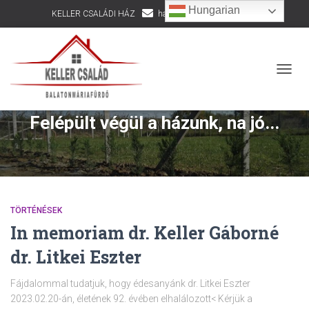
Hungarian
KELLER CSALÁDI HÁZ
hazepites@kellercsalad.hu
+36 30 916 8002
NAVIG
Felépült végül a házunk, na jó...
TÖRTÉNÉSEK
In memoriam dr. Keller Gáborné
dr. Litkei Eszter
Fájdalommal tudatjuk, hogy édesanyánk dr. Litkei Eszter
2023.02.20-án, életének 92. évében elhalálozott< Kérjük a