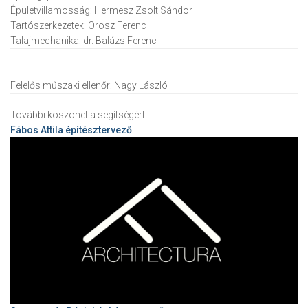
Épületvillamosság:
Hermesz Zsolt Sándor
Tartószerkezetek:
Orosz Ferenc
Talajmechanika:
dr. Balázs Ferenc
Felelős műszaki ellenőr:
Nagy László
További köszönet a segítségért:
Fábos Attila
építésztervező