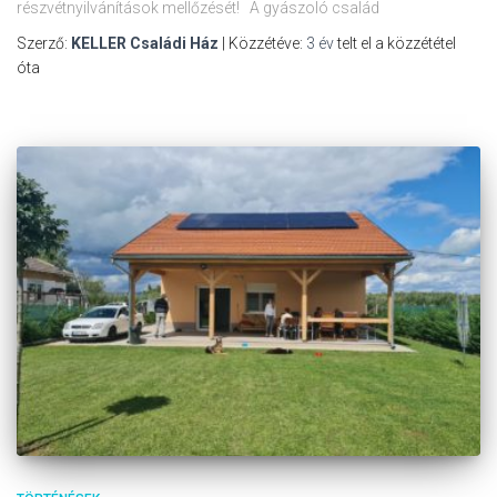
részvétnyilvánítások mellőzését! A gyászoló család
Szerző:
KELLER Családi Ház
| Közzétéve:
3 év
telt el a közzététel
óta