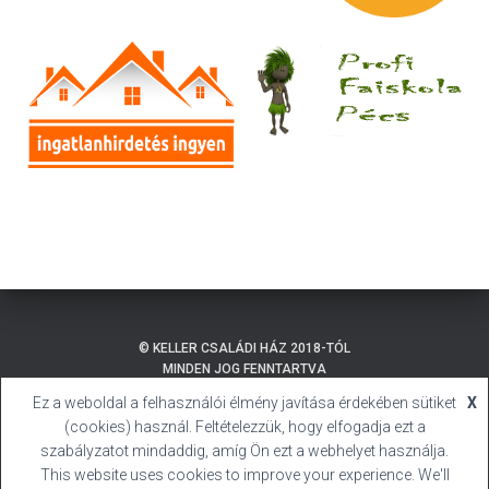
© KELLER CSALÁDI HÁZ 2018-TÓL
MINDEN JOG FENNTARTVA
Ez a weboldal a felhasználói élmény javítása érdekében sütiket
X
ADATKEZELÉSI TÁJÉKOZTATÓ
BALATONMÁRIAFÜRDŐ
(cookies) használ. Feltételezzük, hogy elfogadja ezt a
SÜTI (COOKIE) TÁJÉKOZTATÓ
HIVATALOS HONLAP
szabályzatot mindaddig, amíg Ön ezt a webhelyet használja.
This website uses cookies to improve your experience. We'll