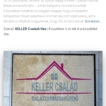
2019. júliusában, amikor az Építők Napja a Keller Családi Háznál,
Balatonmáriafürdőn – a Ház befejezve címmel közzétett
írásunkban tudattuk országgal-világgal, hogy a házépítés
befejezése milyen katartikus örömet okozott számunkra, azt a
kérdést is feltettük magunknak, hogy “És mi lesz ennek
Bővebben…
Szerző:
KELLER Családi Ház
| Közzétéve:
6 év
telt el a közzététel
óta