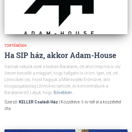
TÖRTÉNÉSEK
Ha SIP ház, akkor Adam-House
Vannak nekünk ezek a kedves Barátaink, ott ahol még ma is oly’
ízesen beszélik a magyart, hogy hallgatni is öröm. Igen, ott, ott:
Lőrinciben (és, most hagyjuk a Mátravidéki Erőművet, ami
közigazgatásilag Lőrincihez tartozik, és koncentráljunk a
Barátainkra!)! Látjuk, hogy
Bővebben…
Szerző:
KELLER Családi Ház
| Közzétéve:
6 év
telt el a közzététel
óta