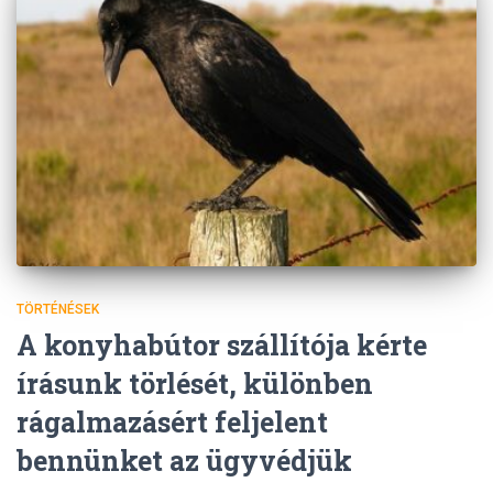
TÖRTÉNÉSEK
A konyhabútor szállítója kérte
írásunk törlését, különben
rágalmazásért feljelent
bennünket az ügyvédjük