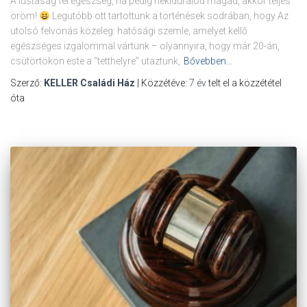
A lustaság fél egészség, ha pedig nekidurálod magad, akkor teljes
öröm!
Legutóbb ott tartottunk a történések sodrában, hogy Az
utolsó felvonás közeleg: hatósági szemle, amelyet kellő
egészséges izgalommal vártunk – olyannyira, hogy már 20-án,
csütörtökön este a “tetthelyre” utaztunk,
Bővebben…
Szerző:
KELLER Családi Ház
| Közzétéve:
7 év
telt el a közzététel
óta