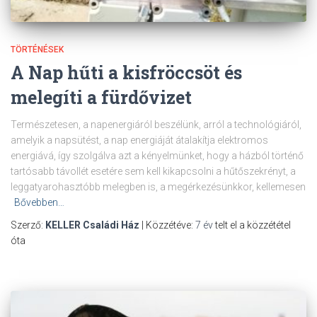
TÖRTÉNÉSEK
A Nap hűti a kisfröccsöt és
melegíti a fürdővizet
Természetesen, a napenergiáról beszélünk, arról a technológiáról,
amelyik a napsütést, a nap energiáját átalakítja elektromos
energiává, így szolgálva azt a kényelmünket, hogy a házból történő
tartósabb távollét esetére sem kell kikapcsolni a hűtőszekrényt, a
leggatyarohasztóbb melegben is, a megérkezésünkkor, kellemesen
Bővebben…
Szerző:
KELLER Családi Ház
| Közzétéve:
7 év
telt el a közzététel
óta