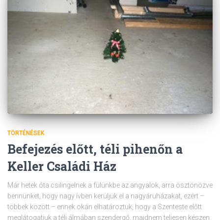
TÖRTÉNÉSEK
Befejezés előtt, téli pihenőn a
Keller Családi Ház
Már hetek óta csilingelnek a fülünkbe az angyalok, arra ösztönözve
bennünket, hogy nagy ívben kerüljük el a nagyáruházakat, ezért –
többek között – ennek okán elhatároztuk, hogy a Szenteste előtt
meglátogatjuk a téli álmában szendergő, majdnem teljesen készen