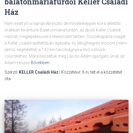
balatonmáriafürdői Keller Családi
Ház
Nem esett jól a hajnali ébresztő, de mindenképpen kora délelőtti
órákban kívántunk Balatonmáriafürdőn, az épülő Keller Családi
Háznál, meglepetésszerű ellenőrzést tartani. Összekaparta magát
a Keller család építtetőipari ágazata, és lábujjhegyen leosont (némi
jármű segédlettel) a 142 km távolságnyira lévő szívünk
csücskéhez. Mára beszéltük meg László Ádám igazgató úrral, az
Adam-House
Bővebben…
Szerző:
KELLER Családi Ház
| Közzétéve:
8 év
telt el a közzététel
óta