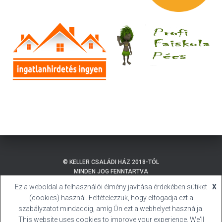
© KELLER CSALÁDI HÁZ 2018-TÓL
MINDEN JOG FENNTARTVA
Ez a weboldal a felhasználói élmény javítása érdekében sütiket
X
ADATKEZELÉSI TÁJÉKOZTATÓ
BALATONMÁRIAFÜRDŐ
(cookies) használ. Feltételezzük, hogy elfogadja ezt a
SÜTI (COOKIE) TÁJÉKOZTATÓ
HIVATALOS HONLAP
szabályzatot mindaddig, amíg Ön ezt a webhelyet használja.
This website uses cookies to improve your experience. We'll