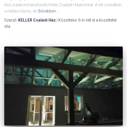
lévő, balatonmáriafürdői Keller Családi Házikónkat. A téli csendben,
a nádas hűvös, de
Bővebben…
Szerző:
KELLER Családi Ház
| Közzétéve:
8 év
telt el a közzététel
óta