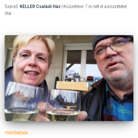
Szerző:
KELLER Családi Ház
| Közzétéve:
7 év
telt el a közzététel
óta
TÖRTÉNÉSEK