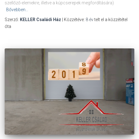
szellőző-elemekre, illetve a kúpcserepek megfordítására)
Bővebben…
Szerző:
KELLER Családi Ház
| Közzétéve:
8 év
telt el a közzététel
óta