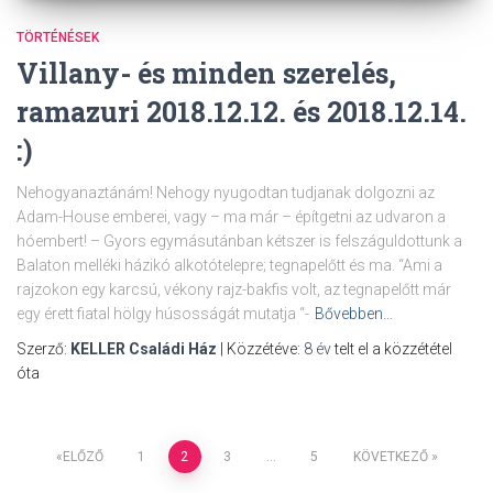
TÖRTÉNÉSEK
Villany- és minden szerelés,
ramazuri 2018.12.12. és 2018.12.14.
:)
Nehogyanaztánám! Nehogy nyugodtan tudjanak dolgozni az
Adam-House emberei, vagy – ma már – építgetni az udvaron a
hóembert! – Gyors egymásutánban kétszer is felszáguldottunk a
Balaton melléki házikó alkotótelepre; tegnapelőtt és ma. “Ami a
rajzokon egy karcsú, vékony rajz-bakfis volt, az tegnapelőtt már
egy érett fiatal hölgy húsosságát mutatja “-
Bővebben…
Szerző:
KELLER Családi Ház
| Közzétéve:
8 év
telt el a közzététel
óta
Bejegyzések
ELŐZŐ
1
2
3
…
5
KÖVETKEZŐ