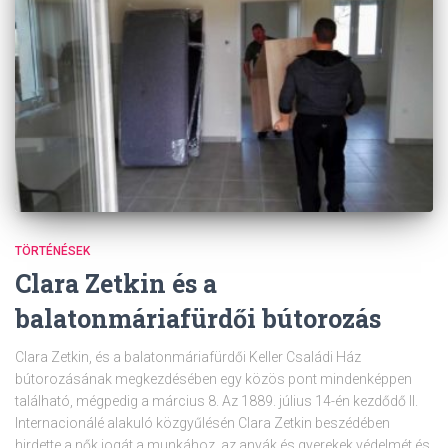
TÖRTÉNÉSEK
Clara Zetkin és a
balatonmáriafürdői bútorozás
Clara Zetkin, és a balatonmáriafürdői Keller Családi Ház
bútorozásának megkezdésében egy közös pont mindenképpen
található, mégpedig a március 8. Az 1889. július 14-én kezdődő II.
Internacionálé alakuló közgyűlésén Clara Zetkin beszédében
hirdette a nők jogát a munkához, az anyák és gyerekek védelmét és