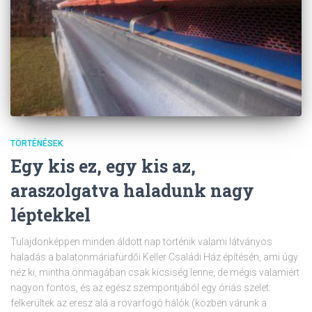
TÖRTÉNÉSEK
Egy kis ez, egy kis az,
araszolgatva haladunk nagy
léptekkel
Tulajdonképpen minden áldott nap történik valami látványos
haladás a balatonmáriafürdői Keller Családi Ház építésén, ami úgy
néz ki, mintha önmagában csak kicsiség lenne, de mégis valamiért
nagyon fontos, és az egész szempontjából egy óriás szelet:
felkerültek az eresz alá a rovarfogó hálók (közben várunk a