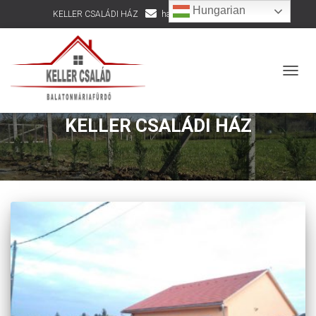
Hungarian
KELLER CSALÁDI HÁZ
hazepites@kellercsalad.hu
+36 30 916 8002
NAVIG
KELLER CSALÁDI HÁZ