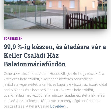
TÖRTÉNÉSEK
99,9 %-ig készen, és átadásra vár a
Keller Családi Ház
Balatonmáriafürdőn
Generálkivitelezőnk, az Adam-House Kft., jelezte, hogy részükről a
kivitelezés befejeződött, a korábban közösen összeállított
javítólista végére értek, a kerítés és kapu is elkészült, az északi oldal
parkolójának és a bevezető útnak a kövezése befejeződött,
gyakorlatilag megkezdődhet a műszaki átadás-átvétel, a lakhatási
engedélyhez szükséges töménytelen mennyiségű papírhalmaz
összeállítása. A Keller Család
Bővebben…