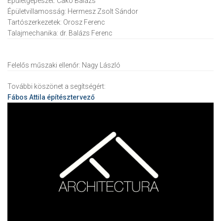
Épületgépészet:
Cakó Balázs
Épületvillamosság:
Hermesz Zsolt Sándor
Tartószerkezetek:
Orosz Ferenc
Talajmechanika:
dr. Balázs Ferenc
Felelős műszaki ellenőr:
Nagy László
További köszönet a segítségért:
Fábos Attila
építésztervező