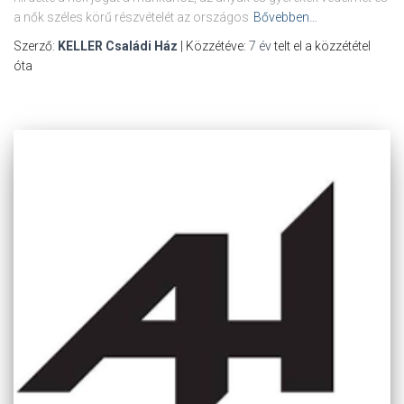
a nők széles körű részvételét az országos
Bővebben…
Szerző:
KELLER Családi Ház
| Közzétéve:
7 év
telt el a közzététel
óta