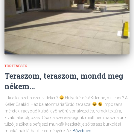
TÖRTÉNÉSEK
Teraszom, teraszom, mondd meg
nékem…
… ki a legszebb ezen vidéken?
Hülye kérdés! Ki lenne, mi lenne? A
Keller Családi Ház balatonmáriafürdői terasza!
Impozáns
méretek, ragyogó külső, gyönyörű vonalvezetés, remek textúra,
kiváló aládolgozás. Csak a szerénységünk miatt nem használunk
túlzó jelzőket a befejező munkák kezdetét jelző terasz burkolási
munkáinak látható eredményére. Az
Bővebben…