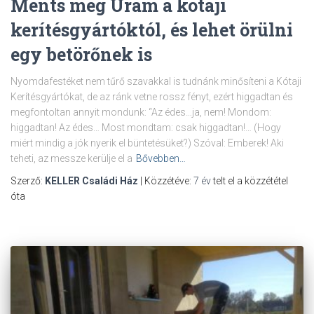
Ments meg Uram a kótaji
kerítésgyártóktól, és lehet örülni
egy betörőnek is
Nyomdafestéket nem tűrő szavakkal is tudnánk minősíteni a Kótaji
Kerítésgyártókat, de az ránk vetne rossz fényt, ezért higgadtan és
megfontoltan annyit mondunk: “Az édes…ja, nem! Mondom:
higgadtan! Az édes… Most mondtam: csak higgadtan!… (Hogy
miért mindig a jók nyerik el büntetésüket?) Szóval: Emberek! Aki
teheti, az messze kerülje el a
Bővebben…
Szerző:
KELLER Családi Ház
| Közzétéve:
7 év
telt el a közzététel
óta