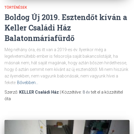
TÖRTÉNÉSEK
Boldog Új 2019. Esztendőt kíván a
Keller Családi Ház
Balatonmáriafürdő
Még néhány óra, és itt van a 2019-es év. Ilyenkor még a
legelvetemültebb ember is felsorolja saját bakancslistáját, ha
másnak nem, hát saját magának, hogy aztán bőszen hirdethesse,
hogy ő aztán semmit nem kívánt az új esztendőtől. Mi nem hiszünk
az ilyenekben, nem vagyunk babonásak, nem vagyunk hívei a
fekete
Bővebben…
Szerző:
KELLER Családi Ház
| Közzétéve:
8 év
telt el a közzététel
óta