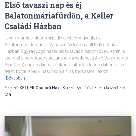
Első tavaszi nap és éj
Balatonmáriafürdőn, a Keller
Családi Házban
Itt van március idusa, mi pedig emitten vagyunk, az
Balatonmáriafürdőn, a Máriaszőlőtelepen épült Keller Családi
Házban! Egy ragyogó napsütéses tavaszi napot követő estén, a
vadonatúj bonellrugós ágyunkban, a vadonatúj Alvó Vera (pardon:
Aloe Vera) nagy és kispárnánkon, alattunk a frissen kibontott és
feltett frottír lepedő, hasunkon a friss mosástól illatozó
Bővebben…
Szerző:
KELLER Családi Ház
| Közzétéve:
7 év
telt el a közzététel
óta