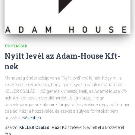
TÖRTÉNÉSEK
Nyílt levél az Adam-House Kft-
nek
Manapság óriási keletje van a “Nyílt levél” műfajnak, hogy mi is
késztetést éreztünk arra, hogy írjunk egyet a balatonmáriafürdői
KELLER CSALÁDI HÁZ generálkivitelezőjének, az Adam-House Kft-
nek: Amikor egy emberöltőnyi időt töltünk azzal, hogy
összekuporgassuk álmaink tárgyára (nevezetesen: egy pöttömnyi
családi ház) a hozzávalót, és ezeket a súlyos forintokat nem
hozzánk
Bővebben…
Szerző:
KELLER Családi Ház
| Közzétéve:
8 év
telt el a közzététel
óta