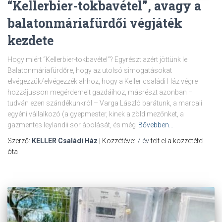
“Kellerbier-tokbavétel”, avagy a
balatonmáriafürdői végjáték
kezdete
Hogy miért “Kellerbier-tokbavétel”? Egyrészt azért jöttünk le
Balatonmáriafürdőre, hogy az utolsó simogatásokat
elvégezzük/elvégezzék ahhoz, hogy a Keller családi Ház végre
hozzájusson megérdemelt gazdáihoz, másrészt azonban –
tudván ezen szándékunkról – Varga László barátunk, a marcali
egyéni vállalkozó (a gyepmester, kinek a zöld mezőnket, a
gazmentes leylandii sor ápolását, és még
Bővebben…
Szerző:
KELLER Családi Ház
| Közzétéve:
7 év
telt el a közzététel
óta