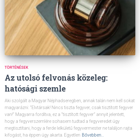
TÖRTÉNÉSEK
Az utolsó felvonás közeleg:
hatósági szemle
Aki szolgált a Magyar Néphadseregben, annak talán nem kell sokat
magyarázni: “Elvtársak! Nincs tiszta fegyver, csak tisztított fegyver
van!” Magyarra fordítva, ez a “tisztított fegyver” annyit jelentett,
hogy a fegyverszemlére sohasem tudtad a fegyveredet úgy
megtisztítani, hogy a ferde lelkületű fegyvermester ne találjon rajta
kifogást, ha éppen úgy akarta. Egyetlen
Bővebben…