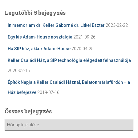
Legutóbbi 5 bejegyzés
In memoriam dr. Keller Gáborné dr. Litkei Eszter
2023-02-22
Egy kis Adam-House nosztalgia
2021-09-26
Ha SIP ház, akkor Adam-House
2020-04-25
Keller Családi Ház, a SIP technológia elégedett felhasználója
2020-02-15
Építők Napja a Keller Családi Háznál, Balatonmáriafürdőn – a
Ház befejezve
2019-07-16
Összes bejegyzés
Ö
s
s