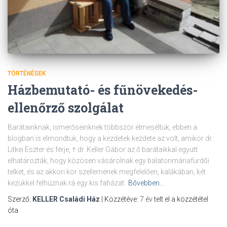
TÖRTÉNÉSEK
Házbemutató- és fűnövekedés-
ellenőrző szolgálat
Barátainknak, ismerőseinknek többször elmeséltük, ebben a
blogban is elmondtuk, hogy a kezdetek kezdete az volt, amikor dr.
Litkei Eszter és férje, † dr. Keller Gábor az ő barátaikkal együtt
elhatározták, hogy közösen vásárolnak egy balatonmáriafürdői
telket, és az akkori kor szellemének megfelelően, kalákában, két
kezükkel felhúznak rá egy kis faházat.
Bővebben…
Szerző:
KELLER Családi Ház
| Közzétéve:
7 év
telt el a közzététel
óta