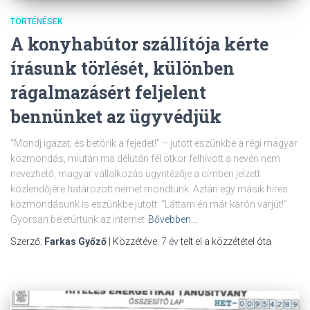
TÖRTÉNÉSEK
A konyhabútor szállítója kérte
írásunk törlését, különben
rágalmazásért feljelent
bennünket az ügyvédjük
“Mondj igazat, és betörik a fejedet!” – jutott eszünkbe a régi magyar
közmondás, miután ma délután fél ötkor felhívott a nevén nem
nevezhető, magyar vállalkozás ügyntézője a címben jelzett
közlendőjére határozott nemet mondtunk. Aztán egy másik híres
közmondásunk is eszünkbe jutott: “Láttam én már karón varjút!”
Gyorsan beletúrtunk az internet
Bővebben…
Szerző:
Farkas Győző
| Közzétéve:
7 év
telt el a közzététel óta