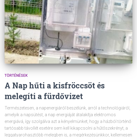
TÖRTÉNÉSEK
A Nap hűti a kisfröccsöt és
melegíti a fürdővizet
Természetesen, a napenergiáról beszélünk, arról a technológiáról,
amelyik a napsütést, a nap energiáját átalakítja elektromos
energiává, így szolgálva azt a kényelmünket, hogy a házból történő
tartósabb távollét esetére sem kell kikapcsolni a hűtőszekrényt, a
leggatyarohasztóbb melegben is, a megérkezésünkkor, kellemesen