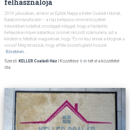
felhasználója
2019. júliusában, amikor az Építők Napja a Keller Családi Háznál,
Balatonmáriafürdőn – a Ház befejezve címmel közzétett
írásunkban tudattuk országgal-világgal, hogy a házépítés
befejezése milyen katartikus örömet okozott számunkra, azt a
kérdést is feltettük magunknak, hogy “És mi lesz ennek a blognak a
sorsa? Még tervezzük, hogy afféle összefoglalót hozunk
Bővebben…
Szerző:
KELLER Családi Ház
| Közzétéve:
6 év
telt el a közzététel
óta