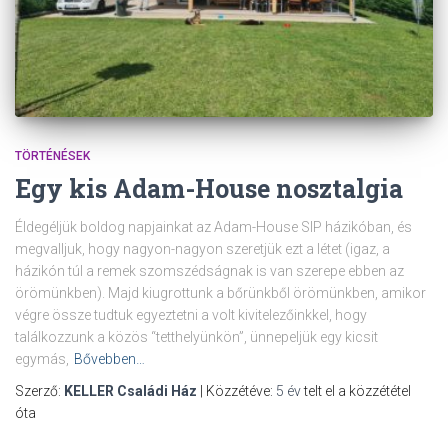
TÖRTÉNÉSEK
Egy kis Adam-House nosztalgia
Éldegéljük boldog napjainkat az Adam-House SIP házikóban, és
megvalljuk, hogy nagyon-nagyon szeretjük ezt a létet (igaz, a
házikón túl a remek szomszédságnak is van szerepe ebben az
örömünkben). Majd kiugrottunk a bőrünkből örömünkben, amikor
végre össze tudtuk egyeztetni a volt kivitelezőinkkel, hogy
találkozzunk a közös “tetthelyünkön”, ünnepeljük egy kicsit
egymás,
Bővebben…
Szerző:
KELLER Családi Ház
| Közzétéve:
5 év
telt el a közzététel
óta