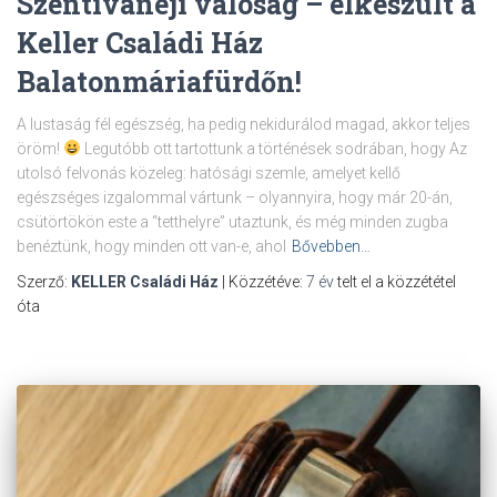
Szentivánéji valóság – elkészült a
Keller Családi Ház
Balatonmáriafürdőn!
A lustaság fél egészség, ha pedig nekidurálod magad, akkor teljes
öröm!
Legutóbb ott tartottunk a történések sodrában, hogy Az
utolsó felvonás közeleg: hatósági szemle, amelyet kellő
egészséges izgalommal vártunk – olyannyira, hogy már 20-án,
csütörtökön este a “tetthelyre” utaztunk, és még minden zugba
benéztünk, hogy minden ott van-e, ahol
Bővebben…
Szerző:
KELLER Családi Ház
| Közzétéve:
7 év
telt el a közzététel
óta