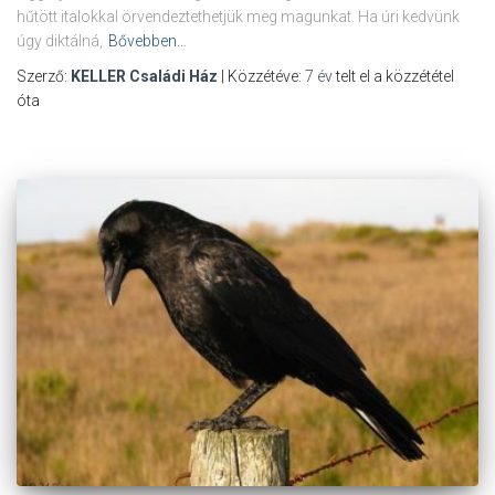
hűtött italokkal örvendeztethetjük meg magunkat. Ha úri kedvünk
úgy diktálná,
Bővebben…
Szerző:
KELLER Családi Ház
| Közzétéve:
7 év
telt el a közzététel
óta