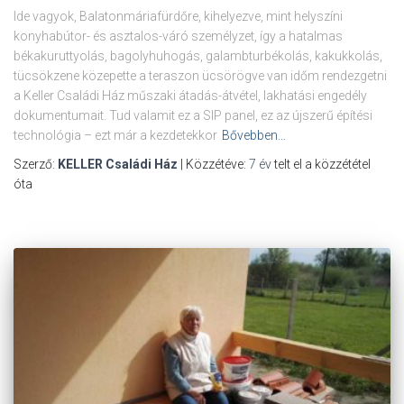
Ide vagyok, Balatonmáriafürdőre, kihelyezve, mint helyszíni
konyhabútor- és asztalos-váró személyzet, így a hatalmas
békakuruttyolás, bagolyhuhogás, galambturbékolás, kakukkolás,
tücsökzene közepette a teraszon ücsörögve van időm rendezgetni
a Keller Családi Ház műszaki átadás-átvétel, lakhatási engedély
dokumentumait. Tud valamit ez a SIP panel, ez az újszerű építési
technológia – ezt már a kezdetekkor
Bővebben…
Szerző:
KELLER Családi Ház
| Közzétéve:
7 év
telt el a közzététel
óta