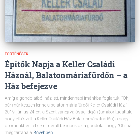
TÖRTÉNÉSEK
Építők Napja a Keller Családi
Háznál, Balatonmáriafürdőn – a
Ház befejezve
Amíg a gondolatból ház lett, mindennapi imánkba foglaltuk: “Oh,
bár már készen lenne a balatonmáriafürdői Keller Családi Ház!”
2019. június 24-én, a Szentivánéji valóság idején (amikor tudattuk,
hogy elkészült a Keller Családi Ház Balatonmáriafürdőn) a nagy
örömünkben fel sem merült bennünk az a gondolat, hogy “Oh, bár
még tartana a
Bővebben…