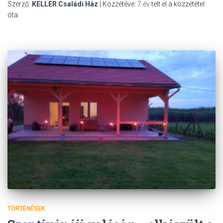
Szerző:
KELLER Családi Ház
| Közzétéve:
7 év
telt el a közzététel
óta
TÖRTÉNÉSEK