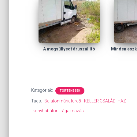
A megsüllyedt áruszállító
Minden eszk
Kategóriák:
TÖRTÉNÉSEK
Tags:
Balatonmáriafürdő
KELLER CSALÁDI HÁZ
konyhabútor
rágalmazás