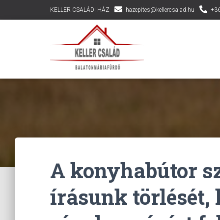
KELLER CSALÁDI HÁZ
hazepites@kellercsalad.hu
+36
A konyhabútor szá
írásunk törlését,