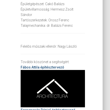
Épületgépészet:
Cakó Balázs
Épületvillamosság:
Hermesz Zsolt
Sándor
Tartószerkezetek:
Orosz Ferenc
Talajmechanika:
dr. Balázs Ferenc
Felelős műszaki ellenőr:
Nagy László
További köszönet a segítségért:
Fábos Attila
építésztervező
Szerencsés Dániel építésztervező