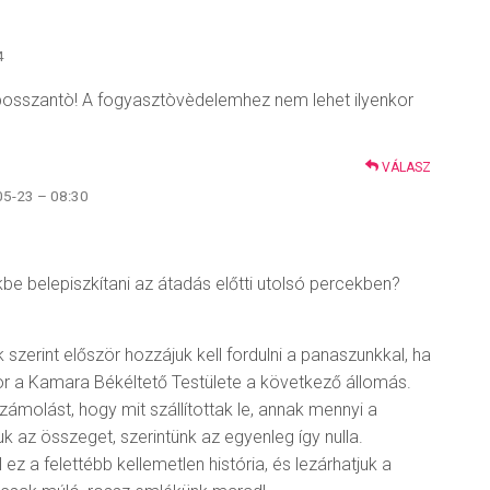
4
 bosszantò! A fogyasztòvèdelemhez nem lehet ilyenkor
VÁLASZ
05-23 – 08:30
e belepiszkítani az átadás előtti utolsó percekben?
 szerint először hozzájuk kell fordulni a panaszunkkal, ha
r a Kamara Békéltető Testülete a következő állomás.
zámolást, hogy mit szállítottak le, annak mennyi a
uk az összeget, szerintünk az egyenleg így nulla.
l ez a felettébb kellemetlen história, és lezárhatjuk a