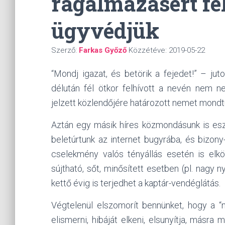
rágalmazásért fe
ügyvédjük
Szerző:
Farkas Győző
Közzétéve:
2019-05-22
“Mondj igazat, és betörik a fejedet!” – j
délután fél ötkor felhívott a nevén nem n
jelzett közlendőjére határozott nemet mondt
Aztán egy másik híres közmondásunk is eszü
beletúrtunk az internet bugyrába, és bizony
cselekmény valós tényállás esetén is elkö
sújtható, sőt, minősített esetben (pl. nagy n
kettő évig is terjedhet a kaptár-vendéglátás.
Végtelenül elszomorít bennünket, hogy a “
elismerni, hibáját elkeni, elsunyítja, másra