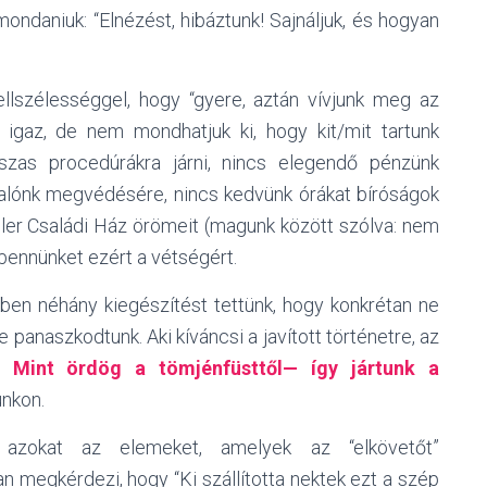
mondaniuk: “Elnézést, hibáztunk! Sajnáljuk, és hogyan
ellszélességgel, hogy “gyere, aztán vívjunk meg az
igaz, de nem mondhatjuk ki, hogy kit/mit tartunk
szas procedúrákra járni, nincs elegendő pénzünk
lónk megvédésére, nincs kedvünk órákat bíróságok
eller Családi Ház örömeit (magunk között szólva: nem
” bennünket ezért a vétségért.
ikkben néhány kiegészítést tettünk, hogy konkrétan ne
 panaszkodtunk. Aki kíváncsi a javított történetre, az
at
Mint ördög a tömjénfüsttől— így jártunk a
nkon.
l azokat az elemeket, amelyek az “elkövetőt”
an megkérdezi, hogy “Ki szállította nektek ezt a szép