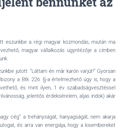
ljelent bennünket az
utott eszünkbe a régi magyar közmondás, miután ma
evezhető, magyar vállalkozás ügyntézője a címben
unk.
nkbe jutott: “Láttam én már karón varjút!” Gyorsan
-bizony a Btk. 226. §-a értelmezhető úgy is, hogy a
vethető, és mint ilyen, 1 év szabadságvesztéssel
yilvánosság, jelentős érdeksérelem, aljas indok) akár
nagy cég” a trehányságát, hanyagságát, nem akarja
 mutogat, és arra van energiája, hogy a kisembereket