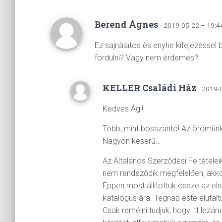
Berend Ágnes
· 2019-05-22 – 19:4
Ez sajnàlatos ès enyhe kifejezèssel
fordulni? Vagy nem èrdemes?
KELLER Családi Ház
· 2019-
Kedves Ági!
Több, mint bosszantó! Az örömünkb
Nagyon keserű…
Az Általános Szerződési Feltételeik
nem rendeződik megfelelően, akko
Éppen most állítottuk össze az els
katalógus ára. Tegnap este elutalt
Csak remélni tudjuk, hogy itt lezáru