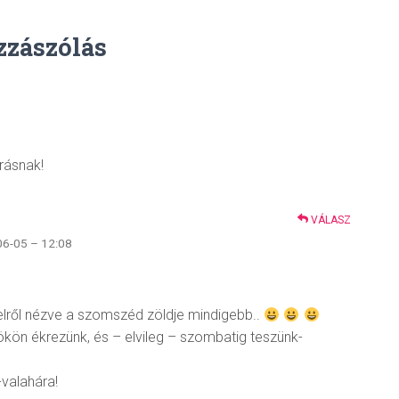
zzászólás
írásnak!
VÁLASZ
06-05 – 12:08
elről nézve a szomszéd zöldje mindigebb..
ökön ékrezünk, és – elvileg – szombatig teszünk-
valahára!