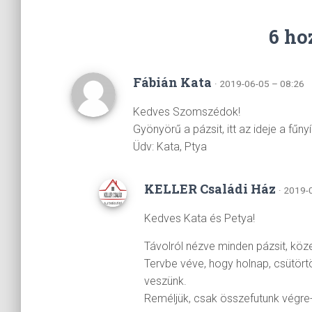
6 ho
Fábián Kata
· 2019-06-05 – 08:26
Kedves Szomszédok!
Gyönyörű a pázsit, itt az ideje a fűny
Üdv: Kata, Ptya
KELLER Családi Ház
· 2019-
Kedves Kata és Petya!
Távolról nézve minden pázsit, köz
Tervbe véve, hogy holnap, csütört
veszünk.
Reméljük, csak összefutunk végre-