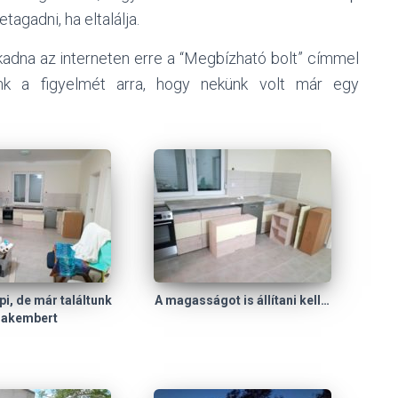
agadni, ha eltalálja.
kadna az interneten erre a “Megbízható bolt” címmel
nánk a figyelmét arra, hogy nekünk volt már egy
i, de már találtunk
A magasságot is állítani kell…
zakembert