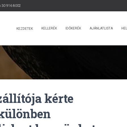
 30 916 8002
KELLERÉK
IDŐKERÉK
AJÁNLATLISTA
HEL
KEZDETEK
llítója kérte
 különben