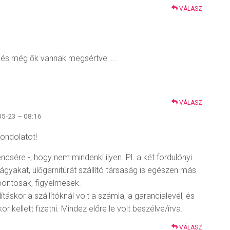
VÁLASZ
! …és még ők vannak megsértve…..
VÁLASZ
05-23 – 08:16
ondolatot!
encsére -, hogy nem mindenki ilyen. Pl. a két fordulónyi
gyakat, ülőgarnitúrát szállító társaság is egészen más
 pontosak, figyelmesek.
llításkor a szállítóknál volt a számla, a garancialevél, és
kellett fizetni. Mindez előre le volt beszélve/írva.
VÁLASZ