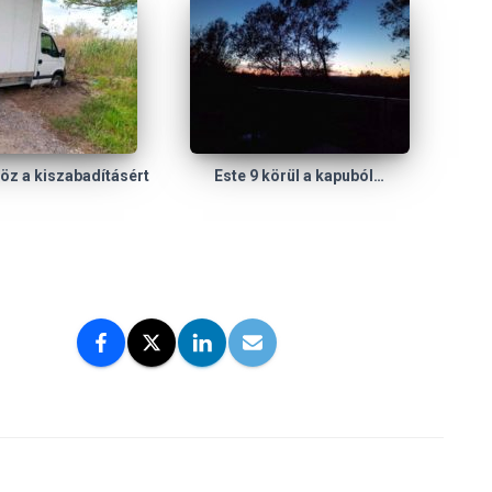
öz a kiszabadításért
Este 9 körül a kapuból…