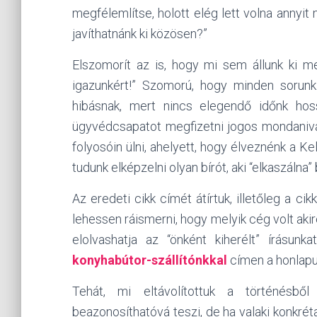
megfélemlítse, holott elég lett volna annyit 
javíthatnánk ki közösen?”
Elszomorít az is, hogy mi sem állunk ki m
igazunkért!” Szomorú, hogy minden sorunk 
hibásnak, mert nincs elegendő időnk hos
ügyvédcsapatot megfizetni jogos mondaniva
folyosóin ülni, ahelyett, hogy élveznénk a K
tudunk elképzelni olyan bírót, aki “elkaszálna
Az eredeti cikk címét átírtuk, illetőleg a c
lehessen ráismerni, hogy melyik cég volt akire
elolvashatja az “önként kiherélt” írásunk
konyhabútor-szállítónkkal
címen a honlapu
Tehát, mi eltávolítottuk a történésbő
beazonosíthatóvá teszi, de ha valaki konkrét