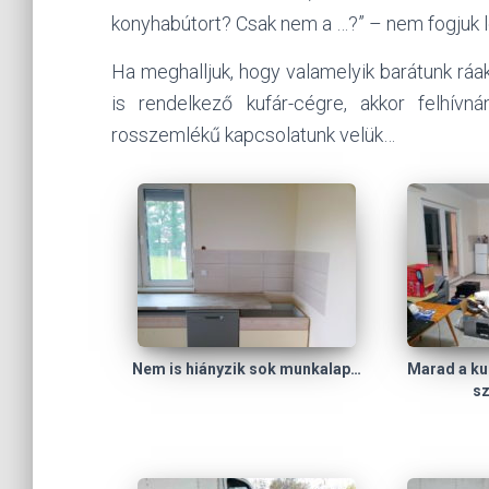
konyhabútort? Csak nem a …?” – nem fogjuk let
Ha meghalljuk, hogy valamelyik barátunk ráa
is rendelkező kufár-cégre, akkor felhív
rosszemlékű kapcsolatunk velük…
Nem is hiányzik sok munkalap…
Marad a kup
s