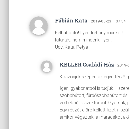
Fábián Kata
· 2019-05-23 – 07:54
Felháborító! Ilyen trehány munkát!!!
Kitartás, nem mindenki ilyen!
Üdv: Kata, Petya
KELLER Családi Ház
· 2019-
Köszönjük szépen az együttérző g
Igen, gyakorlatból is tudjuk – szer
szobabútort, fürdőszobabútort és á
volt ebből a szektorból. Gyorsak,
Egy részét előre kellett fizetni, szá
amikor végeztek, a maradékot akkor 