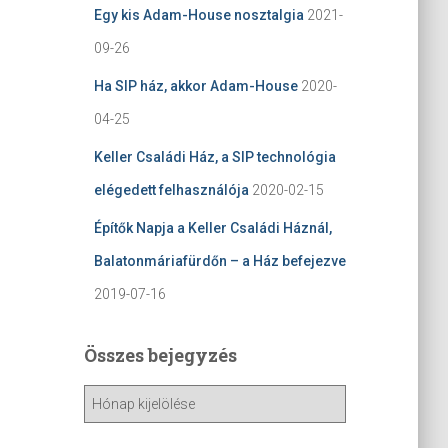
Egy kis Adam-House nosztalgia
2021-
09-26
Ha SIP ház, akkor Adam-House
2020-
04-25
Keller Családi Ház, a SIP technológia
elégedett felhasználója
2020-02-15
Építők Napja a Keller Családi Háznál,
Balatonmáriafürdőn – a Ház befejezve
2019-07-16
Összes bejegyzés
Ö
s
s