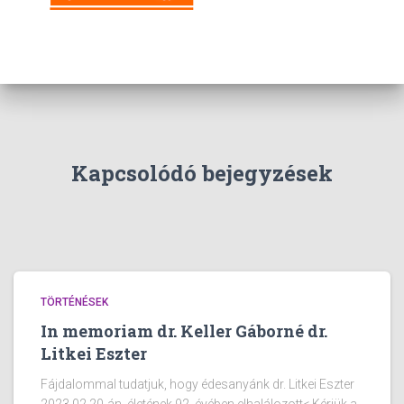
Kapcsolódó bejegyzések
TÖRTÉNÉSEK
In memoriam dr. Keller Gáborné dr.
Litkei Eszter
Fájdalommal tudatjuk, hogy édesanyánk dr. Litkei Eszter
2023.02.20-án, életének 92. évében elhalálozott< Kérjük a