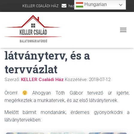
Hungarian
KELLER CSALÁDI HÁZ
hazepites@kellercsalad.hu
+36 30 916 8002
Öröm és bánat! Megjött
NAVIG
a munkaközi
látványterv, és a
tervvázlat
Szerző:
KELLER Családi Ház
Közzétéve:
2018-07-12
Öröm!
Ahogyan Tóth Gábor tervező úr ígérte;
megérkeztek a munkatervek, és az első látványtervek.
Mielőtt bármit mondanánk, érdemes gyönyörködni a
látványtervekben: