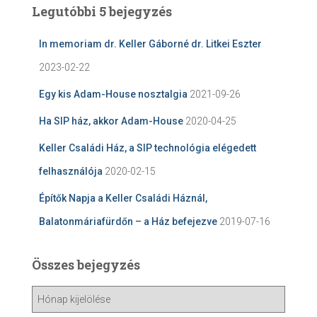
Legutóbbi 5 bejegyzés
In memoriam dr. Keller Gáborné dr. Litkei Eszter
2023-02-22
Egy kis Adam-House nosztalgia
2021-09-26
Ha SIP ház, akkor Adam-House
2020-04-25
Keller Családi Ház, a SIP technológia elégedett
felhasználója
2020-02-15
Építők Napja a Keller Családi Háznál,
Balatonmáriafürdőn – a Ház befejezve
2019-07-16
Összes bejegyzés
Ö
s