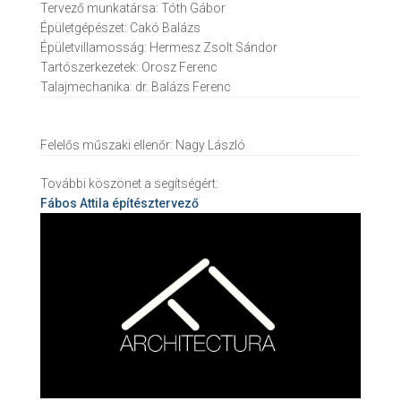
Tervező munkatársa:
Tóth Gábor
Épületgépészet:
Cakó Balázs
Épületvillamosság:
Hermesz Zsolt Sándor
Tartószerkezetek:
Orosz Ferenc
Talajmechanika:
dr. Balázs Ferenc
Felelős műszaki ellenőr:
Nagy László
További köszönet a segítségért:
Fábos Attila
építésztervező