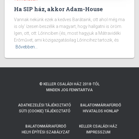
Ha SIP ház, akkor Adam-House
Vannak nekünk ezek a kedves Barátaink, ott ahol még ma
is oly’ ízesen beszélik a magyart, hogy hallgatni is öröm.
Igen, ott, ott: Lőrinciben (és, most hagyjuk a Mátravidéki
Erőművet, ami közigazgatásilag Lőrincihez tartozik, és
Bővebben...
© KELLER CSALÁDI HÁZ 2018-TÓL
MINDEN JOG FENNTARTVA
ADATKEZELÉSI TÁJÉKOZTATÓ
BALATONMÁRIAFÜRDŐ
SÜTI (COOKIE) TÁJÉKOZTATÓ
HIVATALOS HONLAP
BALATONMÁRIAFÜRDŐ
KELLER CSALÁDI HÁZ
HELYI ÉPÍTÉSI SZABÁLYZAT
IMPRESSZUM