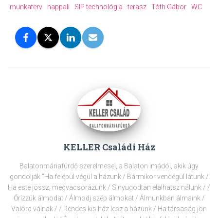
munkaterv
nappali
SIP technológia
terasz
Tóth Gábor
WC
KELLER Családi Ház
Balatonmáriafürdő szerelmesei, a Balaton imádói, akik úgy
gondolják "Ha felépül végül a házunk / Bármikor vendégül látunk /
Ha este jössz, megvacsorázunk / S nyugodtan elalhatsz nálunk / /
Őrizzük álmodat / Álmodj szép álmokat / Álmunkban álmaink /
Valóra válnak / / Rendes kis ház lesz a házunk / Ha társaság jön