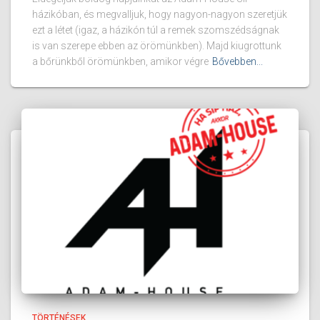
házikóban, és megvalljuk, hogy nagyon-nagyon szeretjük
ezt a létet (igaz, a házikón túl a remek szomszédságnak
is van szerepe ebben az örömünkben). Majd kiugrottunk
a bőrünkből örömünkben, amikor végre
Bővebben...
TÖRTÉNÉSEK