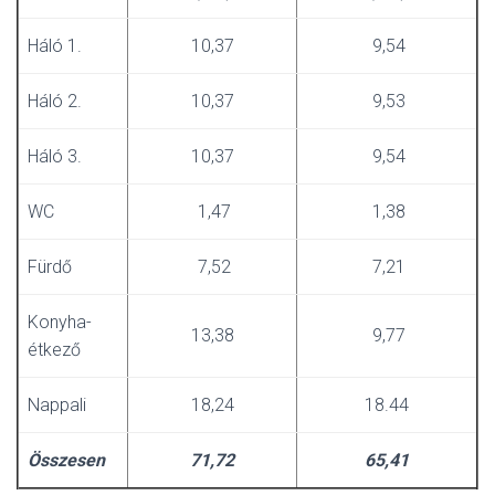
Háló 1.
10,37
9,54
Háló 2.
10,37
9,53
Háló 3.
10,37
9,54
WC
1,47
1,38
Fürdő
7,52
7,21
Konyha-
13,38
9,77
étkező
Nappali
18,24
18.44
Összesen
71,72
65,41