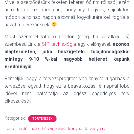
Mivel a szerződésünk feketén-fehéren 66 nm-ről szól, ezért
nem tudjuk azt megtenni, hogy így hagyjuk; sajnálatos
módon, a holnapi napon azonnali fogyókúrára kell fognia a
házat a tervezőnknek!
Most szemmel látható módon (még, ha váratlanul is)
szembesültünk a
SIP technológia
egyik előnyével:
azonos
alapterületen, jobb hőszigetelő tulajdonságokkal
mintegy 9-10 %-kal nagyobb belteret kapunk
eredményül.
Reméljük, hogy a tervezőprogram van annyira rugalmas a
tervezővel együtt, hogy ez a beavatkozás fél napnál több
idővel nem hátráltatja az egész engedélyes terv
elkészülését!
Kategóriák:
TÖRTÉNÉSEK
Tags:
fürdő
háló
hőszigetelés
konyha
látványterv