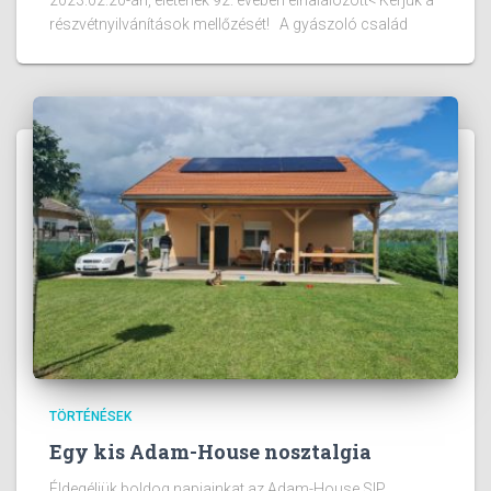
részvétnyilvánítások mellőzését! A gyászoló család
TÖRTÉNÉSEK
Egy kis Adam-House nosztalgia
Éldegéljük boldog napjainkat az Adam-House SIP