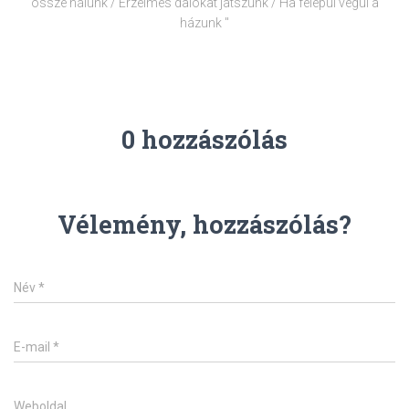
össze nálunk / Érzelmes dalokat játszunk / Ha felépül végül a
házunk "
0 hozzászólás
Vélemény, hozzászólás?
Név
*
E-mail
*
Weboldal