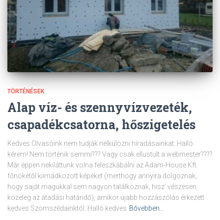
TÖRTÉNÉSEK
Alap víz- és szennyvízvezeték,
csapadékcsatorna, hőszigetelés
Kedves Olvasóink nem tudják nélkülözni híradásainkat: Halló
kérem! Nem történik semmi??? Vagy csak ellustult a webmester????
Már éppen nekiláttunk volna feleszkábálni az Adam-House Kft.
főnökétől kiimádkozott képeket (merthogy annyira dolgoznak,
hogy saját magukkal sem nagyon találkoznak, hisz’ vészesen
közeleg az átadási határidő), amikor újabb hozzászólás érkezett
kedves Szomszédainktól: Halló kedves
Bővebben…