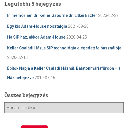
Legutóbbi 5 bejegyzés
In memoriam dr. Keller Gáborné dr. Litkei Eszter
2023-02-22
Egy kis Adam-House nosztalgia
2021-09-26
Ha SIP ház, akkor Adam-House
2020-04-25
Keller Családi Ház, a SIP technológia elégedett felhasználója
2020-02-15
Építők Napja a Keller Családi Háznál, Balatonmáriafürdőn – a
Ház befejezve
2019-07-16
Összes bejegyzés
Ö
s
s
z