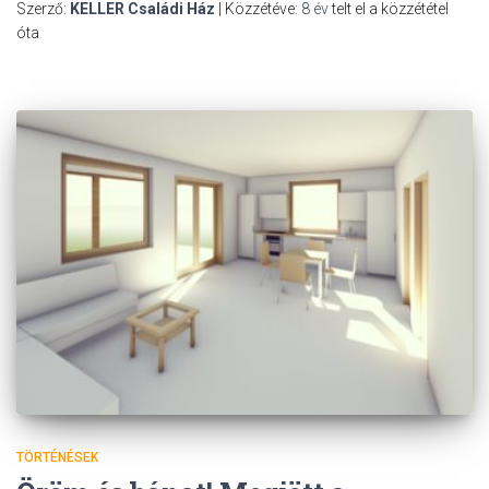
Szerző:
KELLER Családi Ház
| Közzétéve:
8 év
telt el a közzététel
óta
TÖRTÉNÉSEK