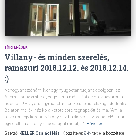
TÖRTÉNÉSEK
Villany- és minden szerelés,
ramazuri 2018.12.12. és 2018.12.14.
:)
Nehogyanaztánám! Nehogy nyugodtan tudjanak dolgozni az
Adam-House emberei, vagy – ma már – építgetni az udvaron a
hóembert! – Gyors egymásutánban kétszer is felszáguldottunk a
Balaton melléki házikó alkotótelepre; tegnapelőtt és ma. “Ami a
rajzokon egy karcsú, vékony rajz-bakfis volt, az tegnapelőtt már
egy érett fiatal hölgy húsosságát mutatja “-
Bővebben…
Szerző:
KELLER Családi Ház
| Közzétéve:
8 év
telt el a közzététel