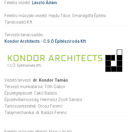
Felelős vezető:
László Ádám
Felelős műszaki vezető:
Hajdu Tibor, Smaragdfa Építési
Tanácsadó Kft.
Tervezői tanácsadás:
Kondor Architects - C.S.Ő Építésziroda Kft.
Vezető tervező:
dr. Kondor Tamás
Tervező munkatársa:
Tóth Gábor
Épületgépészet:
Cakó Balázs
Épületvillamosság:
Hermesz Zsolt Sándor
Tartószerkezetek:
Orosz Ferenc
Talajmechanika:
dr. Balázs Ferenc
Felelős műszaki ellenőr:
Nagy László