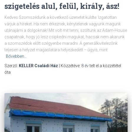
szigetelés alul, felül, király, ász!
Kedves Szomszédunk a következő üzenetet küldte: Izgatottan
várjuk a híreket. Ha nem érkeznek, kénytelenek vagyunk magunk
utánajárni a dolgoknak! Mit volt mit tenni, szóltunk az Adam-House
csapatnak, hogy jó lesz csipkedni magukat, hacsak nem akarunk
a szomszédok előtt szégyenbe maradni. A generálkivitelezőnk
teljesen a helyzet magaslatára helyezkedett – úgyis, mint
Bővebben…
Szerző:
KELLER Családi Ház
| Közzétéve:
8 év
telt el a közzététel
óta