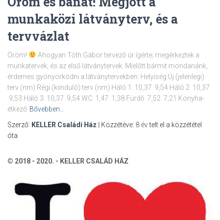
Öröm és bánat! Megjött a
munkaközi látványterv, és a
tervvázlat
Öröm!
Ahogyan Tóth Gábor tervező úr ígérte; megérkeztek a
munkatervek, és az első látványtervek. Mielőtt bármit mondanánk,
érdemes gyönyörködni a látványtervekben: Helyiség Új (jelenlegi)
terv (nm) Régi (kiinduló) terv (nm) Háló 1. 10,37 9,54 Háló 2. 10,37
9,53 Háló 3. 10,37 9,54 WC 1,47 1,38 Fürdő 7,52 7,21 Konyha-
étkező
Bővebben…
Szerző:
KELLER Családi Ház
| Közzétéve:
8 év
telt el a közzététel
óta
© 2018 - 2020. - KELLER CSALÁD HÁZ