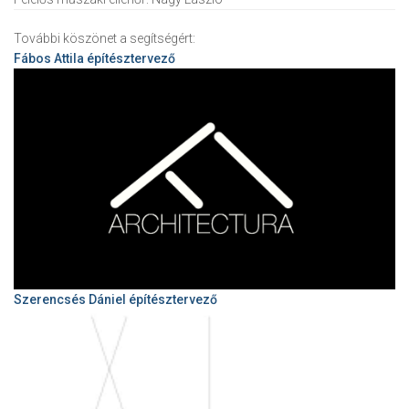
További köszönet a segítségért:
Fábos Attila
építésztervező
Szerencsés Dániel építésztervező