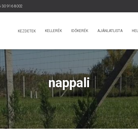
 30 916 8002
KELLERÉK
IDŐKERÉK
AJÁNLATLISTA
HEL
KEZDETEK
nappali