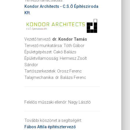
Kondor Architects - C.S.Ő Építésziroda
Kft.
Vezető tervező:
dr. Kondor Tamás
Tervező munkatársa:
Tóth Gábor
Épületgépészet:
Cakó Balázs
Épületvillamosság:
Hermesz Zsolt
Sándor
Tartószerkezetek:
Orosz Ferenc
Talajmechanika:
dr. Balázs Ferenc
Felelős műszaki ellenőr:
Nagy László
További köszönet a segítségért:
Fábos Attila
építésztervező