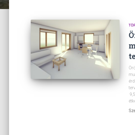
TÖ
Ö
m
t
Ör
mun
érd
ter
9,5
étk
Sze