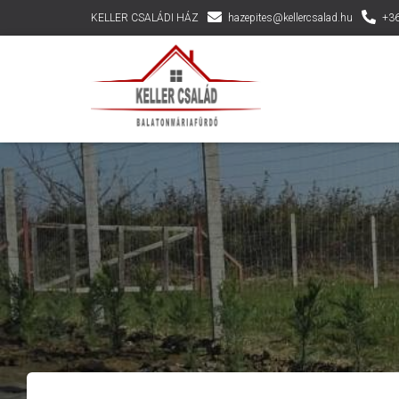
KELLER CSALÁDI HÁZ
hazepites@kellercsalad.hu
+36