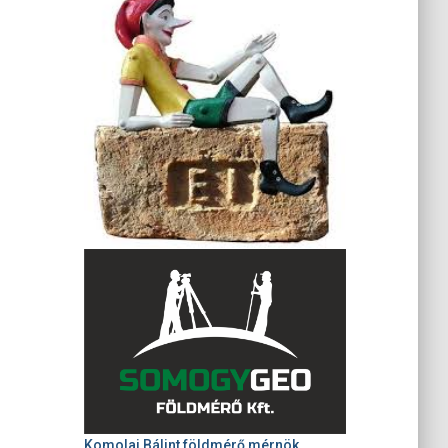
Komolai Bálint földmérő mérnök