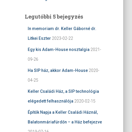
Legutóbbi 5 bejegyzés
In memoriam dr. Keller Gáborné dr.
Litkei Eszter
2023-02-22
Egy kis Adam-House nosztalgia
2021-
09-26
Ha SIP ház, akkor Adam-House
2020-
04-25
Keller Családi Ház, a SIP technológia
elégedett felhasználója
2020-02-15
Építők Napja a Keller Családi Háznál,
Balatonmáriafürdőn – a Ház befejezve
2019-07-16