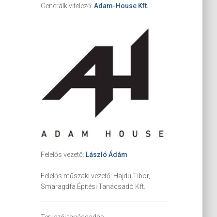
Generálkivitelező:
Adam-House Kft.
Felelős vezető:
László Ádám
Felelős műszaki vezető:
Hajdu Tibor,
Smaragdfa Építési Tanácsadó Kft.
Tervezői tanácsadás: