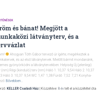
RTÉNÉSEK
röm és bánat! Megjött a
unkaközi látványterv, és a
ervvázlat
öm!
Ahogyan Tóth Gábor tervező úr ígérte; megérkeztek a
katervek, és az első látványtervek. Mielőtt bármit mondanánk,
emes gyönyörködni a látványtervekben: Helyiség Új (jelenlegi)
v (nm) Régi (kiinduló) terv (nm) Háló 1. 10,37 9,54 Háló 2. 10,37
3 Háló 3. 10,37 9,54 WC 1,47 1,38 Fürdő 7,52 7,21 Konyha-
ező
Bővebben…
rző:
KELLER Családi Ház
| Közzétéve:
8 év
telt el a közzététel óta