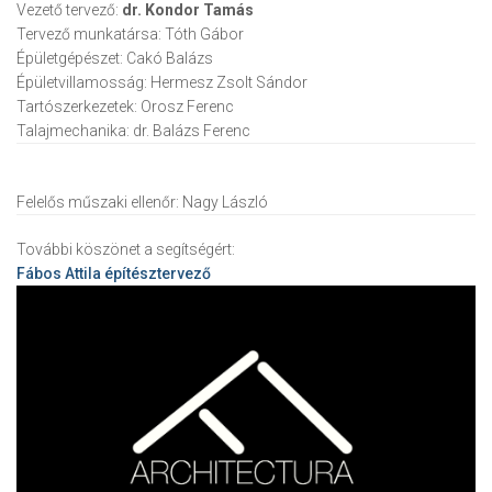
Vezető tervező:
dr. Kondor Tamás
Tervező munkatársa:
Tóth Gábor
Épületgépészet:
Cakó Balázs
Épületvillamosság:
Hermesz Zsolt Sándor
Tartószerkezetek:
Orosz Ferenc
Talajmechanika:
dr. Balázs Ferenc
Felelős műszaki ellenőr:
Nagy László
További köszönet a segítségért:
Fábos Attila
építésztervező