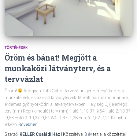
TÖRTÉNÉSEK
Öröm és bánat! Megjött a
munkaközi látványterv, és a
tervvázlat
Öröm!
Ahogyan Tóth Gábor tervező úr ígérte; megérkeztek a
munkatervek, és az első látványtervek. Mielőtt bármit mondanánk,
érdemes gyönyörködni a látványtervekben: Helyiség Új (jelenlegi)
terv (nm) Régi (kiinduló) terv (nm) Háló 1. 10,37 9,54 Háló 2. 10,37
9,53 Háló 3. 10,37 9,54 WC 1,47 1,38 Fürdő 7,52 7,21 Konyha-
étkező
Bővebben…
Szerző:
KELLER Családi Ház
| Közzétéve:
8 év
telt el a közzététel