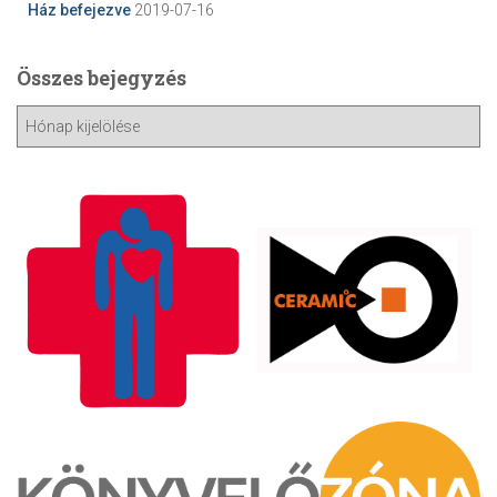
Ház befejezve
2019-07-16
Összes bejegyzés
Ö
s
s
z
e
s
b
e
j
e
g
y
z
é
s