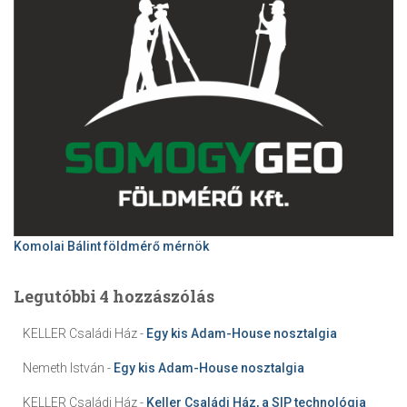
Komolai Bálint földmérő mérnök
Legutóbbi 4 hozzászólás
KELLER Családi Ház
-
Egy kis Adam-House nosztalgia
Nemeth István
-
Egy kis Adam-House nosztalgia
KELLER Családi Ház
-
Keller Családi Ház, a SIP technológia