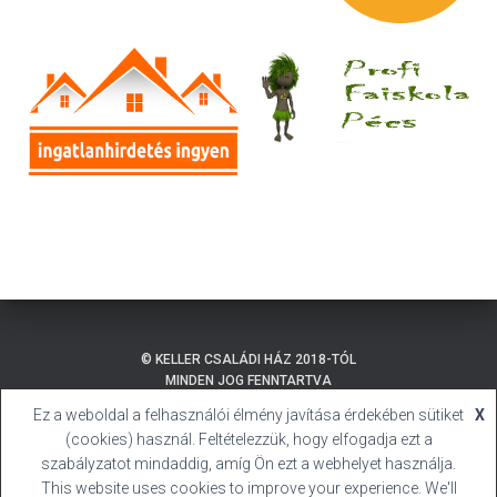
© KELLER CSALÁDI HÁZ 2018-TÓL
MINDEN JOG FENNTARTVA
Ez a weboldal a felhasználói élmény javítása érdekében sütiket
X
ADATKEZELÉSI TÁJÉKOZTATÓ
BALATONMÁRIAFÜRDŐ
(cookies) használ. Feltételezzük, hogy elfogadja ezt a
SÜTI (COOKIE) TÁJÉKOZTATÓ
HIVATALOS HONLAP
szabályzatot mindaddig, amíg Ön ezt a webhelyet használja.
This website uses cookies to improve your experience. We'll