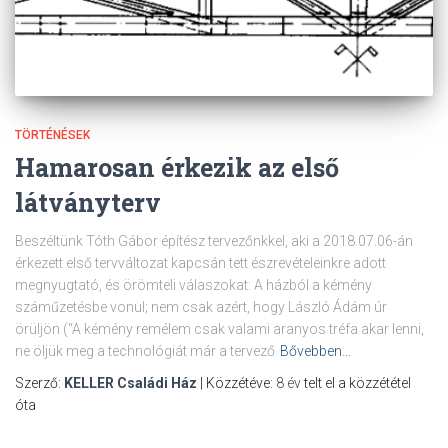
TÖRTÉNÉSEK
Hamarosan érkezik az első
látványterv
Beszéltünk Tóth Gábor építész tervezőnkkel, aki a 2018.07.06-án
érkezett első tervváltozat kapcsán tett észrevételeinkre adott
megnyugtató, és örömteli válaszokat: A házból a kémény
száműzetésbe vonul; nem csak azért, hogy László Ádám úr
örüljön (“A kémény remélem csak valami aranyos tréfa akar lenni,
ne öljük meg a technológiát már a tervező
Bővebben…
Szerző:
KELLER Családi Ház
| Közzétéve:
8 év
telt el a közzététel
óta