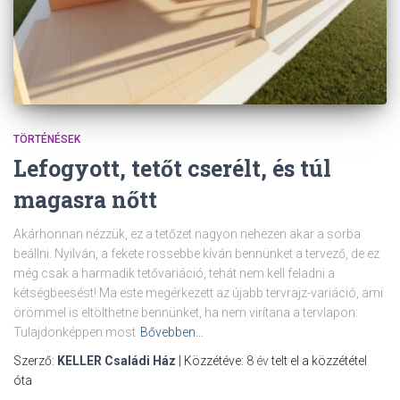
TÖRTÉNÉSEK
Lefogyott, tetőt cserélt, és túl
magasra nőtt
Akárhonnan nézzük, ez a tetőzet nagyon nehezen akar a sorba
beállni. Nyilván, a fekete rossebbe kíván bennünket a tervező, de ez
még csak a harmadik tetővariáció, tehát nem kell feladni a
kétségbeesést! Ma este megérkezett az újabb tervrajz-variáció, ami
örömmel is eltölthetne bennünket, ha nem virítana a tervlapon:
Tulajdonképpen most
Bővebben…
Szerző:
KELLER Családi Ház
| Közzétéve:
8 év
telt el a közzététel
óta