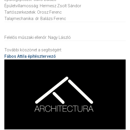
Épületvillamosság:
Hermesz Zsolt Sándor
Tartószerkezetek:
Orosz Ferenc
Talajmechanika:
dr. Balázs Ferenc
Felelős műszaki ellenőr:
Nagy László
További köszönet a segítségért:
Fábos Attila
építésztervező