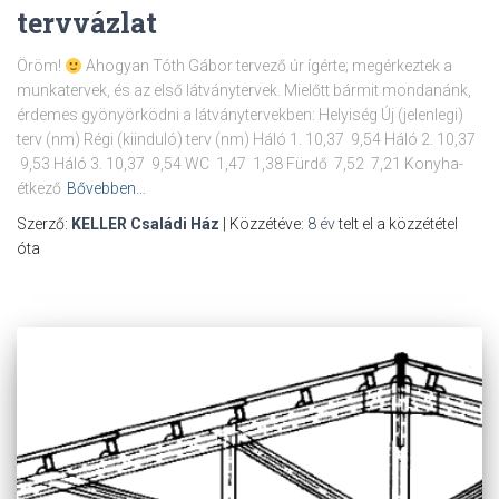
tervvázlat
Öröm!
Ahogyan Tóth Gábor tervező úr ígérte; megérkeztek a
munkatervek, és az első látványtervek. Mielőtt bármit mondanánk,
érdemes gyönyörködni a látványtervekben: Helyiség Új (jelenlegi)
terv (nm) Régi (kiinduló) terv (nm) Háló 1. 10,37 9,54 Háló 2. 10,37
9,53 Háló 3. 10,37 9,54 WC 1,47 1,38 Fürdő 7,52 7,21 Konyha-
étkező
Bővebben…
Szerző:
KELLER Családi Ház
| Közzétéve:
8 év
telt el a közzététel
óta