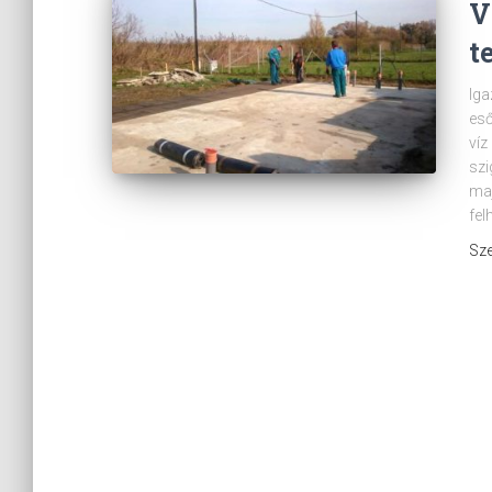
V
t
Iga
eső
víz
szi
maj
fel
Sze