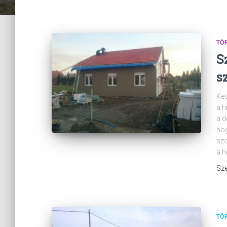
TÖ
S
s
Ked
a h
a d
hog
szo
a h
Sze
TÖ