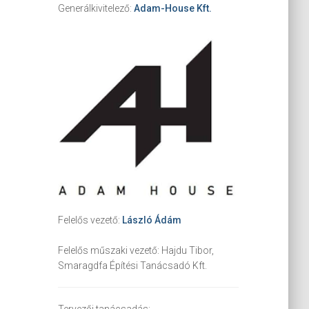
Generálkivitelező:
Adam-House Kft.
Felelős vezető:
László Ádám
Felelős műszaki vezető:
Hajdu Tibor,
Smaragdfa Építési Tanácsadó Kft.
Tervezői tanácsadás: