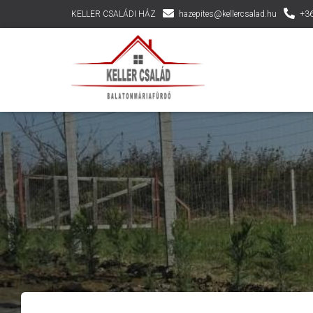
KELLER CSALÁDI HÁZ
hazepites@kellercsalad.hu
+36