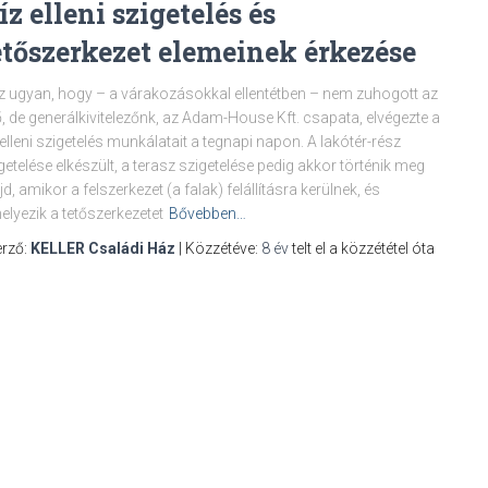
íz elleni szigetelés és
etőszerkezet elemeinek érkezése
z ugyan, hogy – a várakozásokkal ellentétben – nem zuhogott az
, de generálkivitelezőnk, az Adam-House Kft. csapata, elvégezte a
 elleni szigetelés munkálatait a tegnapi napon. A lakótér-rész
getelése elkészült, a terasz szigetelése pedig akkor történik meg
d, amikor a felszerkezet (a falak) felállításra kerülnek, és
helyezik a tetőszerkezetet
Bővebben…
rző:
KELLER Családi Ház
| Közzétéve:
8 év
telt el a közzététel óta