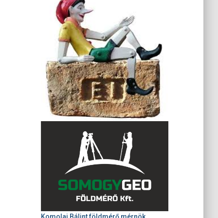
Komolai Bálint földmérő mérnök