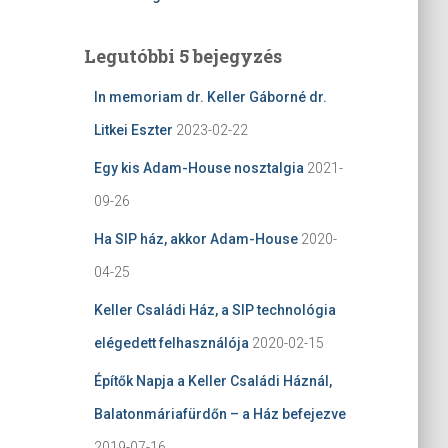
Legutóbbi 5 bejegyzés
In memoriam dr. Keller Gáborné dr.
Litkei Eszter
2023-02-22
Egy kis Adam-House nosztalgia
2021-
09-26
Ha SIP ház, akkor Adam-House
2020-
04-25
Keller Családi Ház, a SIP technológia
elégedett felhasználója
2020-02-15
Építők Napja a Keller Családi Háznál,
Balatonmáriafürdőn – a Ház befejezve
2019-07-16