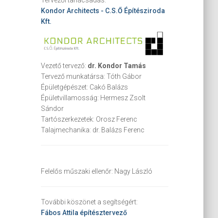
Kondor Architects - C.S.Ő Építésziroda
Kft.
Vezető tervező:
dr. Kondor Tamás
Tervező munkatársa:
Tóth Gábor
Épületgépészet:
Cakó Balázs
Épületvillamosság:
Hermesz Zsolt
Sándor
Tartószerkezetek:
Orosz Ferenc
Talajmechanika:
dr. Balázs Ferenc
Felelős műszaki ellenőr:
Nagy László
További köszönet a segítségért:
Fábos Attila
építésztervező