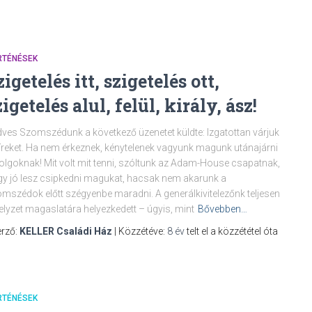
RTÉNÉSEK
zigetelés itt, szigetelés ott,
zigetelés alul, felül, király, ász!
ves Szomszédunk a következő üzenetet küldte: Izgatottan várjuk
íreket. Ha nem érkeznek, kénytelenek vagyunk magunk utánajárni
olgoknak! Mit volt mit tenni, szóltunk az Adam-House csapatnak,
y jó lesz csipkedni magukat, hacsak nem akarunk a
mszédok előtt szégyenbe maradni. A generálkivitelezőnk teljesen
elyzet magaslatára helyezkedett – úgyis, mint
Bővebben…
rző:
KELLER Családi Ház
| Közzétéve:
8 év
telt el a közzététel óta
RTÉNÉSEK