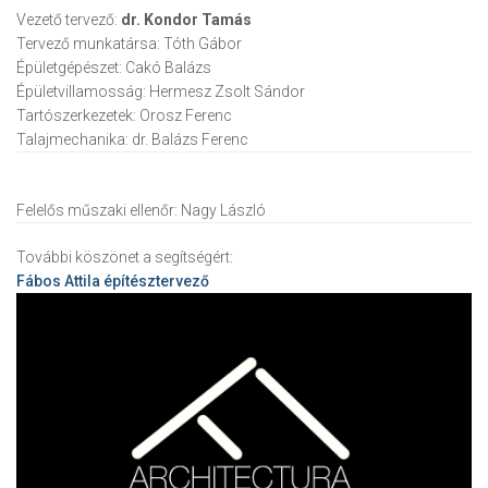
Vezető tervező:
dr. Kondor Tamás
Tervező munkatársa:
Tóth Gábor
Épületgépészet:
Cakó Balázs
Épületvillamosság:
Hermesz Zsolt Sándor
Tartószerkezetek:
Orosz Ferenc
Talajmechanika:
dr. Balázs Ferenc
Felelős műszaki ellenőr:
Nagy László
További köszönet a segítségért:
Fábos Attila
építésztervező