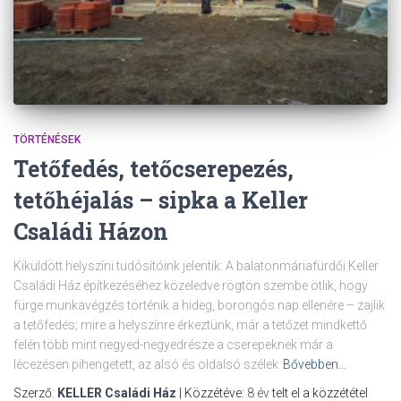
TÖRTÉNÉSEK
Tetőfedés, tetőcserepezés,
tetőhéjalás – sipka a Keller
Családi Házon
Kiküldött helyszíni tudósítóink jelentik: A balatonmáriafürdői Keller
Családi Ház építkezéséhez közeledve rögtön szembe ötlik, hogy
fürge munkavégzés történik a hideg, borongós nap ellenére – zajlik
a tetőfedés; mire a helyszínre érkeztünk, már a tetőzet mindkettő
felén több mint negyed-negyedrésze a cserepeknek már a
lécezésen pihengetett, az alsó és oldalsó szélek
Bővebben…
Szerző:
KELLER Családi Ház
| Közzétéve:
8 év
telt el a közzététel