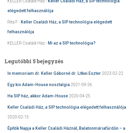
KELLER Családi Ház
-
Keller Családi Ház, a SIP technológia
elégedett felhasználója
Rita F
-
Keller Családi Ház, a SIP technológia elégedett
felhasználója
KELLER Családi Ház
-
Mi az a SIP technológia?
Legutóbbi 5 bejegyzés
In memoriam dr. Keller Gáborné dr. Litkei Eszter
2023-02-22
Egy kis Adam-House nosztalgia
2021-09-26
Ha SIP ház, akkor Adam-House
2020-04-25
Keller Családi Ház, a SIP technológia elégedett felhasználója
2020-02-15
Építők Napja a Keller Családi Háznál, Balatonmáriafürdőn – a