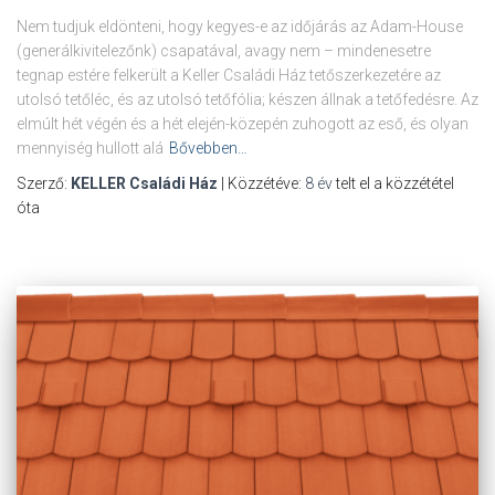
Nem tudjuk eldönteni, hogy kegyes-e az időjárás az Adam-House
(generálkivitelezőnk) csapatával, avagy nem – mindenesetre
tegnap estére felkerült a Keller Családi Ház tetőszerkezetére az
utolsó tetőléc, és az utolsó tetőfólia; készen állnak a tetőfedésre. Az
elmúlt hét végén és a hét elején-közepén zuhogott az eső, és olyan
mennyiség hullott alá
Bővebben…
Szerző:
KELLER Családi Ház
| Közzétéve:
8 év
telt el a közzététel
óta