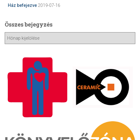
Ház befejezve
2019-07-16
Összes bejegyzés
Ö
s
s
z
e
s
b
e
j
e
g
y
z
é
s