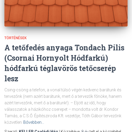
TÖRTÉNÉSEK
A tetőfedés anyaga Tondach Pilis
(Csornai Hornyolt Hódfarkú)
hódfarkú téglavörös tetőcserép
lesz
Csing-csöng a telefon, a vonal túlsó végén kedvenc barátunk és
tervezőnk (nem azért barátunk, mert ő a tervezők főnöke, hanem
azért tervezőnk, mert ő a barátunk!): – Eljött az idő, hogy
válasszatok a házikóhoz cserepet – mondotta volt dr. Kondor
Tamás, a C.S.Ő. Építésziroda Kft. vezetője, Tóth Gábor tervezőnk
közvetlen
Bővebben…
Szerző:
KELLER Családi Ház
| Közzétéve:
8 év
telt el a közzététel