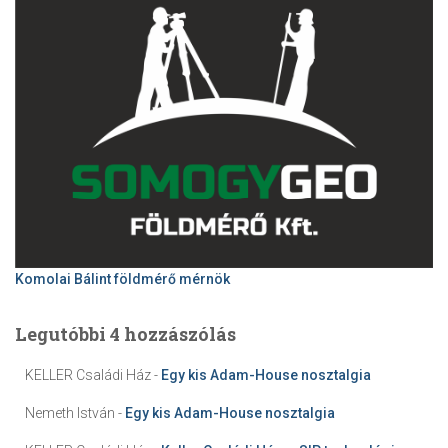
Komolai Bálint földmérő mérnök
Legutóbbi 4 hozzászólás
KELLER Családi Ház
-
Egy kis Adam-House nosztalgia
Nemeth István
-
Egy kis Adam-House nosztalgia