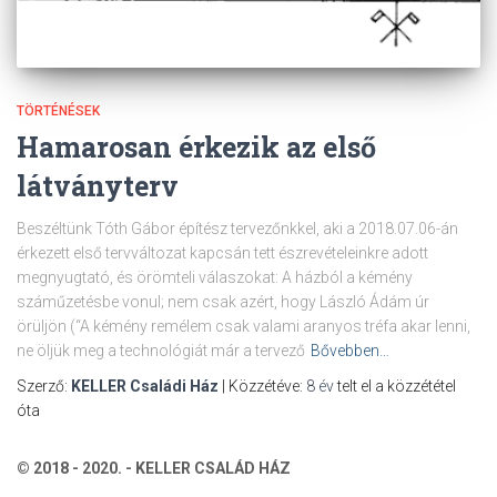
TÖRTÉNÉSEK
Hamarosan érkezik az első
látványterv
Beszéltünk Tóth Gábor építész tervezőnkkel, aki a 2018.07.06-án
érkezett első tervváltozat kapcsán tett észrevételeinkre adott
megnyugtató, és örömteli válaszokat: A házból a kémény
száműzetésbe vonul; nem csak azért, hogy László Ádám úr
örüljön (“A kémény remélem csak valami aranyos tréfa akar lenni,
ne öljük meg a technológiát már a tervező
Bővebben…
Szerző:
KELLER Családi Ház
| Közzétéve:
8 év
telt el a közzététel
óta
© 2018 - 2020. - KELLER CSALÁD HÁZ