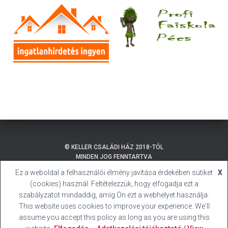
© KELLER CSALÁDI HÁZ 2018-TÓL
MINDEN JOG FENNTARTVA
Ez a weboldal a felhasználói élmény javítása érdekében sütiket
X
ADATKEZELÉSI TÁJÉKOZTATÓ
BALATONMÁRIAFÜRDŐ
(cookies) használ. Feltételezzük, hogy elfogadja ezt a
SÜTI (COOKIE) TÁJÉKOZTATÓ
HIVATALOS HONLAP
szabályzatot mindaddig, amíg Ön ezt a webhelyet használja.
This website uses cookies to improve your experience. We'll
BALATONMÁRIAFÜRDŐ
KELLER CSALÁDI HÁZ
assume you accept this policy as long as you are using this
HELYI ÉPÍTÉSI SZABÁLYZAT
IMPRESSZUM