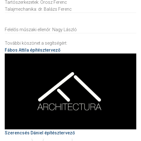
Tartószerkezetek:
Orosz Ferenc
Talajmechanika:
dr. Balázs Ferenc
Felelős műszaki ellenőr:
Nagy László
További köszönet a segítségért:
Fábos Attila
építésztervező
Szerencsés Dániel építésztervező