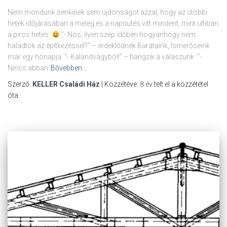
Nem mondunk senkinek sem újdonságot azzal, hogy az utóbbi
hetek időjárásában a meleg és a napsütés vitt mindent, mint ultiban
a piros hetes.
“- Nos, ilyen szép időben hogyanhogy nem
haladtok az építkezéssel?” – érdeklődnek Barátaink, Ismerőseink
már egy hónapja. “- Kalandvágyból!” – hangzik a válaszunk. “-
Nincs abban
Bővebben…
Szerző:
KELLER Családi Ház
| Közzétéve:
8 év
telt el a közzététel
óta