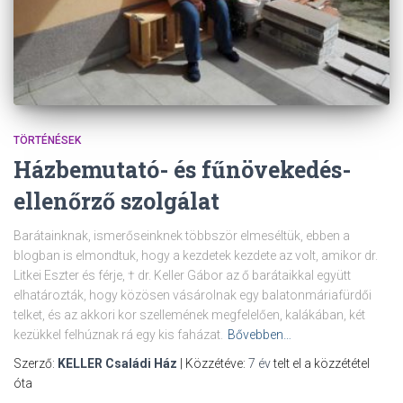
TÖRTÉNÉSEK
Házbemutató- és fűnövekedés-
ellenőrző szolgálat
Barátainknak, ismerőseinknek többször elmeséltük, ebben a
blogban is elmondtuk, hogy a kezdetek kezdete az volt, amikor dr.
Litkei Eszter és férje, † dr. Keller Gábor az ő barátaikkal együtt
elhatározták, hogy közösen vásárolnak egy balatonmáriafürdői
telket, és az akkori kor szellemének megfelelően, kalákában, két
kezükkel felhúznak rá egy kis faházat.
Bővebben…
Szerző:
KELLER Családi Ház
| Közzétéve:
7 év
telt el a közzététel
óta