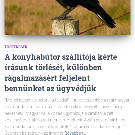
TÖRTÉNÉSEK
A konyhabútor szállítója kérte
írásunk törlését, különben
rágalmazásért feljelent
bennünket az ügyvédjük
“Mondj igazat, és betörik a fejedet!” – jutott eszünkbe a régi magyar
közmondás, miután ma délután fél ötkor felhívott a nevén nem
nevezhető, magyar vállalkozás ügyntézője a címben jelzett
közlendőjére határozott nemet mondtunk. Aztán egy másik híres
közmondásunk is eszünkbe jutott: “Láttam én már karón varjút!”
Gyorsan beletúrtunk az internet
Bővebben…