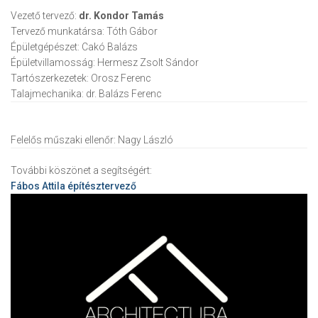
Vezető tervező:
dr. Kondor Tamás
Tervező munkatársa:
Tóth Gábor
Épületgépészet:
Cakó Balázs
Épületvillamosság:
Hermesz Zsolt Sándor
Tartószerkezetek:
Orosz Ferenc
Talajmechanika:
dr. Balázs Ferenc
Felelős műszaki ellenőr:
Nagy László
További köszönet a segítségért:
Fábos Attila
építésztervező