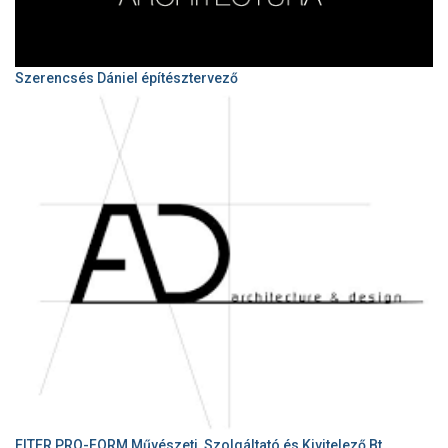
Szerencsés Dániel építésztervező
EITER PRO-FORM Művészeti, Szolgáltató és Kivitelező Bt.