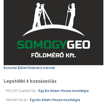
Komolai Bálint földmérő mérnök
Legutóbbi 4 hozzászólás
KELLER Családi Ház
-
Egy kis Adam-House nosztalgia
Nemeth István
-
Egy kis Adam-House nosztalgia