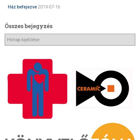
Ház befejezve
2019-07-16
Összes bejegyzés
Ö
s
s
z
e
s
b
e
j
e
g
y
z
é
s