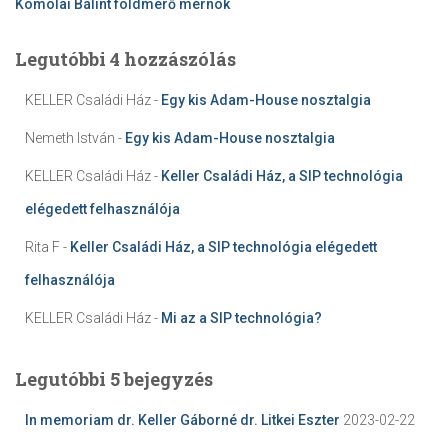
Komolai Bálint földmérő mérnök
Legutóbbi 4 hozzászólás
KELLER Családi Ház
-
Egy kis Adam-House nosztalgia
Nemeth István
-
Egy kis Adam-House nosztalgia
KELLER Családi Ház
-
Keller Családi Ház, a SIP technológia
elégedett felhasználója
Rita F
-
Keller Családi Ház, a SIP technológia elégedett
felhasználója
KELLER Családi Ház
-
Mi az a SIP technológia?
Legutóbbi 5 bejegyzés
In memoriam dr. Keller Gáborné dr. Litkei Eszter
2023-02-22