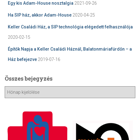
Egy kis Adam-House nosztalgia
2021-09-26
Ha SIP ház, akkor Adam-House
2020-04-25
Keller Családi Ház, a SIP technológia elégedett felhasználója
2020-02-15
Építők Napja a Keller Családi Háznál, Balatonmáriafürdőn – a
Ház befejezve
2019-07-16
Összes bejegyzés
Ö
s
s
z
e
s
b
e