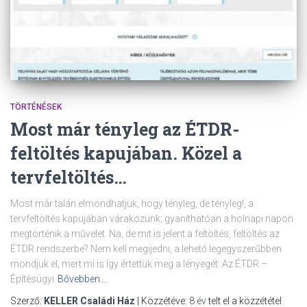
TÖRTÉNÉSEK
Most már tényleg az ÉTDR-
feltöltés kapujában. Közel a
tervfeltöltés…
Most már talán elmondhatjuk, hogy tényleg, de tényleg!, a
tervfeltöltés kapujában várakozunk; gyaníthatóan a holnapi napon
megtörténik a művelet. Na, de mit is jelent a feltöltés, feltöltés az
ÉTDR rendszerbe? Nem kell megijedni, a lehető legegyszerűbben
mondjuk el, mert mi is így értettük meg a lényegét: Az ÉTDR –
Építésügyi
Bővebben…
Szerző:
KELLER Családi Ház
| Közzétéve:
8 év
telt el a közzététel