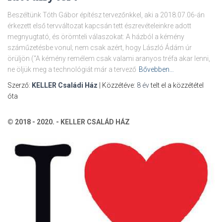
Beszéltünk Tóth Gábor építész tervezőnkkel, aki a 2018.07.06-án
érkezett első tervváltozat kapcsán tett észrevételeinkre adott
megnyugtató, és örömteli válaszokat: A házból a kémény
száműzetésbe vonul; nem csak azért, hogy László Ádám úr
örüljön (“A kémény remélem csak valami aranyos tréfa akar lenni,
ne öljük meg a technológiát már a tervező
Bővebben…
Szerző:
KELLER Családi Ház
| Közzétéve:
8 év
telt el a közzététel
óta
© 2018 - 2020. - KELLER CSALÁD HÁZ