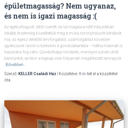
épületmagasság? Nem ugyanaz,
és nem is igazi magasság :(
Az éjjeliLefogyott, tetőt cserélt, és túl magasra nőtt írásunkban
inkább érzelmileg közelítettük meg a mi kis toronyházunk kérdését,
ma, az egész délelőtti tervforgatást, számolgatást követően
igyekszünk rációt is belevinni a gondolatainkba – hátha másnak is
hasznára fog válni. Gondolhatja mindenki, mennyire szíven ütött
bennünket, amikor a tegnap este folyamán megérkezett tervrajzok
Bővebben…
Szerző:
KELLER Családi Ház
| Közzétéve:
8 év
telt el a közzététel
óta