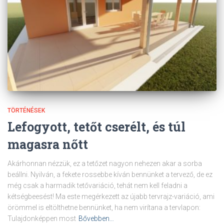
TÖRTÉNÉSEK
Lefogyott, tetőt cserélt, és túl
magasra nőtt
Akárhonnan nézzük, ez a tetőzet nagyon nehezen akar a sorba
beállni. Nyilván, a fekete rossebbe kíván bennünket a tervező, de ez
még csak a harmadik tetővariáció, tehát nem kell feladni a
kétségbeesést! Ma este megérkezett az újabb tervrajz-variáció, ami
örömmel is eltölthetne bennünket, ha nem virítana a tervlapon:
Tulajdonképpen most
Bővebben…