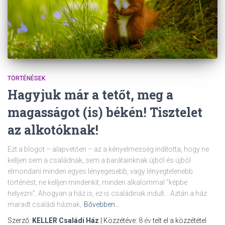
TÖRTÉNÉSEK
Hagyjuk már a tetőt, meg a
magasságot (is) békén! Tisztelet
az alkotóknak!
Ezt a blogot – alapvetően – az a kényelmesség indította, hogy ne
kelljen sem a családnak, sem a barátainknak újból és újból
elmondani minden egyes lényegesebb, vagy lényegtelenebb
történést, ne kelljen mindenkit, minden alkalommal “képbe
helyezni”. Ahogyan a ház is, ez is családinak indult… Aztán a ház
maradt családi háznak,
Bővebben…
Szerző:
KELLER Családi Ház
| Közzétéve:
8 év
telt el a közzététel