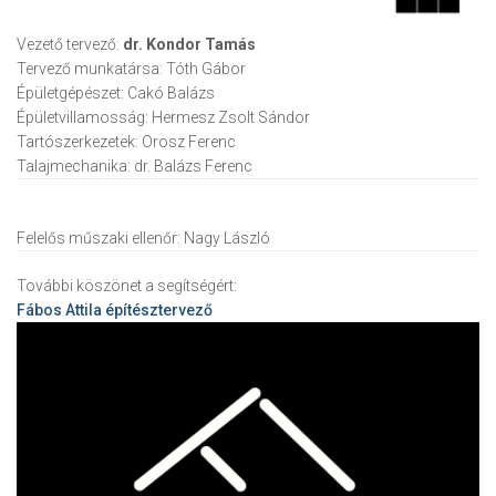
Vezető tervező:
dr. Kondor Tamás
Tervező munkatársa:
Tóth Gábor
Épületgépészet:
Cakó Balázs
Épületvillamosság:
Hermesz Zsolt Sándor
Tartószerkezetek:
Orosz Ferenc
Talajmechanika:
dr. Balázs Ferenc
Felelős műszaki ellenőr:
Nagy László
További köszönet a segítségért:
Fábos Attila
építésztervező