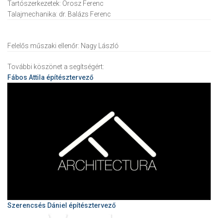
Tartószerkezetek:
Orosz Ferenc
Talajmechanika:
dr. Balázs Ferenc
Felelős műszaki ellenőr:
Nagy László
További köszönet a segítségért:
Fábos Attila
építésztervező
Szerencsés Dániel építésztervező