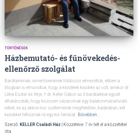
TÖRTÉNÉSEK
Házbemutató- és fűnövekedés-
ellenőrző szolgálat
Barátainknak, ismerőseinknek többször elmeséltük, ebben a
blogban is elmondtuk, hogy a kezdetek kezdete az volt, amikor dr.
Litkei Eszter és férje, † dr. Keller Gábor az ő barátaikkal együtt
elhatározták, hogy közösen vásárolnak egy balatonmáriafürdői
telket, és az akkori kor szellemének megfelelően, kalákában, két
kezükkel felhúznak rá egy kis faházat.
Bővebben…
Szerző:
KELLER Családi Ház
| Közzétéve:
7 év
telt el a közzététel
óta