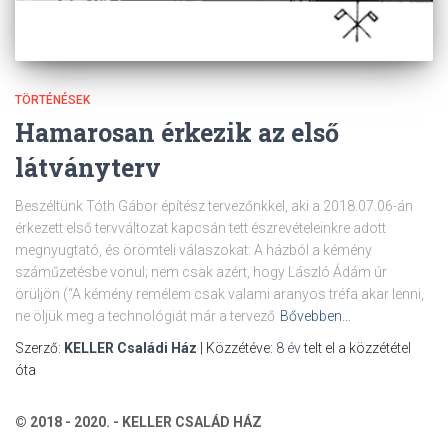
TÖRTÉNÉSEK
Hamarosan érkezik az első
látványterv
Beszéltünk Tóth Gábor építész tervezőnkkel, aki a 2018.07.06-án
érkezett első tervváltozat kapcsán tett észrevételeinkre adott
megnyugtató, és örömteli válaszokat: A házból a kémény
száműzetésbe vonul; nem csak azért, hogy László Ádám úr
örüljön (“A kémény remélem csak valami aranyos tréfa akar lenni,
ne öljük meg a technológiát már a tervező
Bővebben…
Szerző:
KELLER Családi Ház
| Közzétéve:
8 év
telt el a közzététel
óta
© 2018 - 2020. - KELLER CSALÁD HÁZ