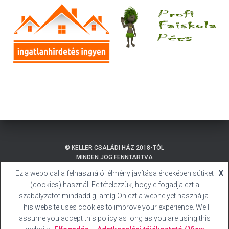
© KELLER CSALÁDI HÁZ 2018-TÓL
MINDEN JOG FENNTARTVA
Ez a weboldal a felhasználói élmény javítása érdekében sütiket
X
ADATKEZELÉSI TÁJÉKOZTATÓ
BALATONMÁRIAFÜRDŐ
(cookies) használ. Feltételezzük, hogy elfogadja ezt a
SÜTI (COOKIE) TÁJÉKOZTATÓ
HIVATALOS HONLAP
szabályzatot mindaddig, amíg Ön ezt a webhelyet használja.
This website uses cookies to improve your experience. We'll
BALATONMÁRIAFÜRDŐ
KELLER CSALÁDI HÁZ
assume you accept this policy as long as you are using this
HELYI ÉPÍTÉSI SZABÁLYZAT
IMPRESSZUM