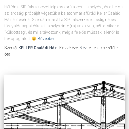
Hétfőn a SIP falszerkezet talpkoszorúja került a helyére, és a beton
szilárdsági próbáját végeztük a balatonmáriafürdői Keller Családi
Ház építésénél. Szerdán már áll a SIP falszerkezet, pedig népes
tárgyalócsapat érkezett a helyszínre (rajtunk kívül), sőt, amikor a
“küldöttség”, és mi is távoztunk, még a felelős műszaki ellenőr is
bekopogtatott.
Bővebben…
Szerző:
KELLER Családi Ház
| Közzétéve:
8 év
telt el a közzététel
óta