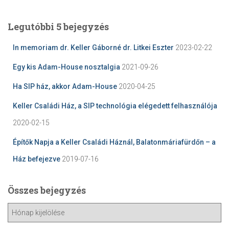
Legutóbbi 5 bejegyzés
In memoriam dr. Keller Gáborné dr. Litkei Eszter
2023-02-22
Egy kis Adam-House nosztalgia
2021-09-26
Ha SIP ház, akkor Adam-House
2020-04-25
Keller Családi Ház, a SIP technológia elégedett felhasználója
2020-02-15
Építők Napja a Keller Családi Háznál, Balatonmáriafürdőn – a
Ház befejezve
2019-07-16
Összes bejegyzés
Ö
s