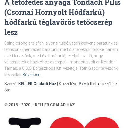
A tetőfedés anyaga Tondach Pilis
(Csornai Hornyolt Hódfarkú)
hódfarkú téglavörös tetőcserép
lesz
Csing-csöng a telefon, a vonal túlsó végén kedvenc barátunk és
tervezőnk (nem azért barátunk, mert ő a tervezők főnöke, hanem
azért tervezőnk, mert ő a barátunk!): – Eljött az idő, hogy
válasszatok a házikóhoz cserepet – mondotta volt dr. Kondor
Tamás, a C.S.Ő. Építésziroda Kft. vezetője, Tóth Gábor tervezőnk
közvetlen
Bővebben…
Szerző:
KELLER Családi Ház
| Közzétéve:
8 év
telt el a közzététel
óta
© 2018 - 2020. - KELLER CSALÁD HÁZ