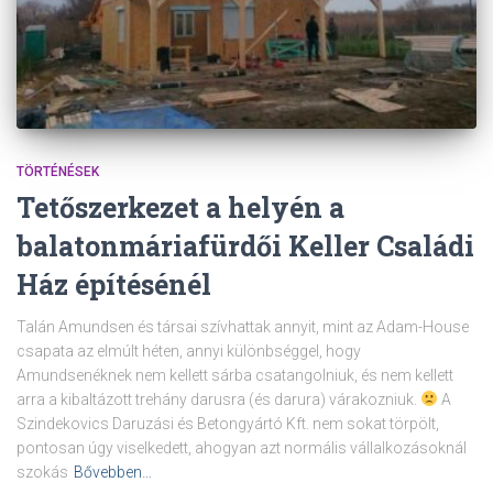
TÖRTÉNÉSEK
Tetőszerkezet a helyén a
balatonmáriafürdői Keller Családi
Ház építésénél
Talán Amundsen és társai szívhattak annyit, mint az Adam-House
csapata az elmúlt héten, annyi különbséggel, hogy
Amundsenéknek nem kellett sárba csatangolniuk, és nem kellett
arra a kibaltázott trehány darusra (és darura) várakozniuk.
A
Szindekovics Daruzási és Betongyártó Kft. nem sokat törpölt,
pontosan úgy viselkedett, ahogyan azt normális vállalkozásoknál
szokás
Bővebben…