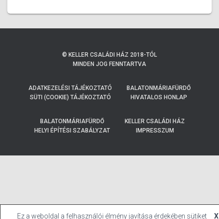
© KELLER CSALÁDI HÁZ 2018-TÓL
MINDEN JOG FENNTARTVA
ADATKEZELÉSI TÁJÉKOZTATÓ
BALATONMÁRIAFÜRDŐ
SÜTI (COOKIE) TÁJÉKOZTATÓ
HIVATALOS HONLAP
BALATONMÁRIAFÜRDŐ
KELLER CSALÁDI HÁZ
HELYI ÉPÍTÉSI SZABÁLYZAT
IMPRESSZUM
Ez a weboldal a felhasználói élmény javítása érdekében sütiket
X