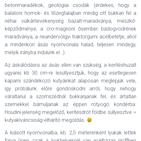
betonmaradékok, geológiai csodák (érdekes, hogy a
balatoni homok- és tőzegtalajban mindig ott bukkan fel a
néhai vulkántevékenység bazalt-maradványa, mészkő-
képződménye, a cro-magnoni ősember bádogvödrének
maradványa, a neandervölgyi traktorgumi acélbetétje, ahol
a mindenkori ásás nyomvonala halad, teljesen mindegy,
melyik irányba indulunk el…).
Az áskálódásra az ásás ellen van szükség; a kerítéshuzalt
ugyanis kb 30 cm-re lesüllyesztjük, hogy az esetlegesen
kaparni szándékozó kutyáinkat alaposan meglepjük vele,
így próbálunk előre gondoskodni arról, hogy nehogy
váratlanul a szomszédnál bukkanjanak fel, és ártatlan
szemekkel bámuljanak az éppen rotyogó kondérba.
Houdini-jelenség megelőző, kerítésdrót földbe süllyesztve =
kutyakíváncsiság-elhárító megoldás.
A kiásott nyomvonalba, kb. 2,5 méterenként lyukak lettek
fúrva (igen, csak a lyukhelyeknél van acélházas Hoffherr