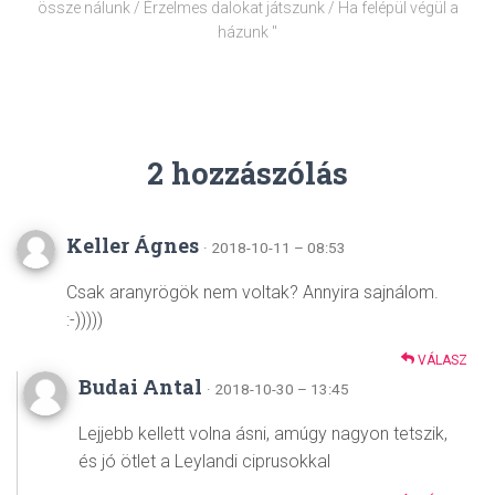
össze nálunk / Érzelmes dalokat játszunk / Ha felépül végül a
házunk "
2 hozzászólás
Keller Ágnes
· 2018-10-11 – 08:53
Csak aranyrögök nem voltak? Annyira sajnálom.
:-)))))
VÁLASZ
Budai Antal
· 2018-10-30 – 13:45
Lejjebb kellett volna ásni, amúgy nagyon tetszik,
és jó ötlet a Leylandi ciprusokkal