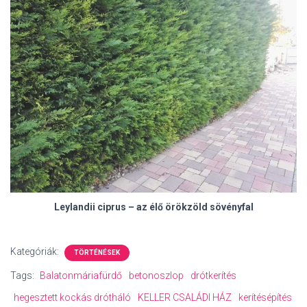
Leylandii ciprus – az élő örökzöld sövényfal
Kategóriák:
TÖRTÉNÉSEK
Tags:
Balatonmáriafürdő
betonoszlop
drótkerítés
hegesztett kockás drótháló
KELLER CSALÁDI HÁZ
kerítésépítés