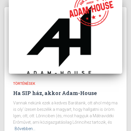
TÖRTÉNÉSEK
Ha SIP ház, akkor Adam-House
Vannak nekünk ezek a kedves Barátaink, ott ahol még ma
is oly’ ízesen beszélik a magyart, hogy hallgatni is öröm.
Igen, ott, ott: Lőrinciben (és, most hagyjuk a Mátravidéki
Erőművet, ami közigazgatásilag Lőrincihez tartozik, és
Bővebben...