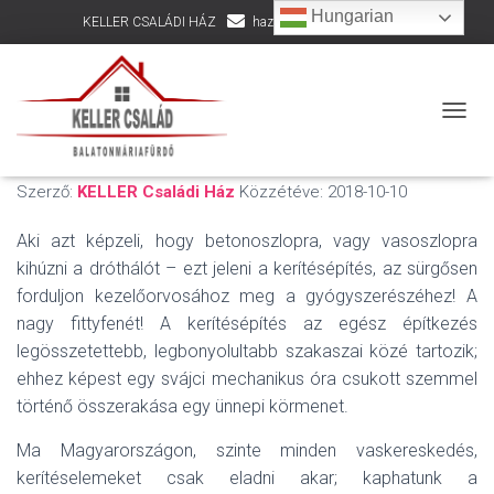
Hungarian
KELLER CSALÁDI HÁZ
hazepites@kellercsalad.hu
+36 30 916 8002
Drótkerítés építés
NAVIG
készen van
Szerző:
KELLER Családi Ház
Közzétéve:
2018-10-10
Aki azt képzeli, hogy betonoszlopra, vagy vasoszlopra
kihúzni a dróthálót – ezt jeleni a kerítésépítés, az sürgősen
forduljon kezelőorvosához meg a gyógyszerészéhez! A
nagy fittyfenét! A kerítésépítés az egész építkezés
legösszetettebb, legbonyolultabb szakaszai közé tartozik;
ehhez képest egy svájci mechanikus óra csukott szemmel
történő összerakása egy ünnepi körmenet.
Ma Magyarországon, szinte minden vaskereskedés,
kerítéselemeket csak eladni akar; kaphatunk a