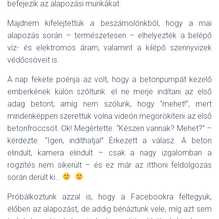
befejezik az alapozási munkákat.
Majdnem kifelejtettük a beszámolónkból, hogy a mai
alapozás során – természetesen – elhelyezték a belépő
víz- és elektromos áram, valamint a kilépő szennyvizek
védőcsöveit is.
A nap fekete poénja az volt, hogy a betonpumpát kezelő
emberkének külön szóltunk: el ne merje indítani az első
adag betont, amíg nem szólunk, hogy “mehet!”, mert
mindenképpen szerettük volna videón megörökíteni az első
betonfröccsöt. Ok! Megértette. “Készen vannak? Mehet?” –
kérdezte. “Igen, indíthatja!” Érkezett a válasz. A beton
elindult, kamera elindult – csak a nagy izgalomban a
rögzítés nem sikerült – és ez már az itthoni feldolgozás
során derült ki…
Próbálkoztunk azzal is, hogy a Facebookra feltegyük,
élőben az alapozást, de addig bénáztunk vele, míg azt sem