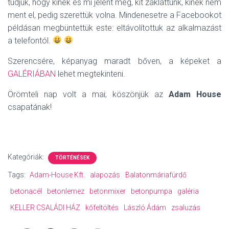
tudjuk, hogy kinek és mi jelent meg, kit zaklattunk, kinek nem
ment el, pedig szerettük volna. Mindenesetre a Facebookot
példásan megbüntettük este: eltávolítottuk az alkalmazást
a telefontól.
Szerencsére, képanyag maradt bőven, a képeket a
GALÉRIÁBAN
lehet megtekinteni.
Örömteli nap volt a mai; köszönjük az
Adam House
csapatának!
Kategóriák:
TÖRTÉNÉSEK
Tags:
Adam-House Kft.
alapozás
Balatonmáriafürdő
betonacél
betonlemez
betonmixer
betonpumpa
galéria
KELLER CSALÁDI HÁZ
kőfeltöltés
László Ádám
zsaluzás