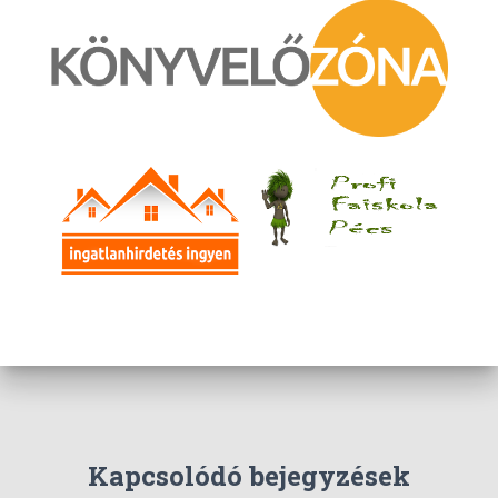
z
é
s
Kapcsolódó bejegyzések