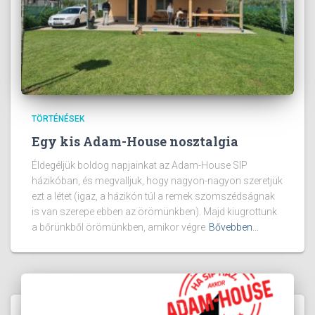
TÖRTÉNÉSEK
Egy kis Adam-House nosztalgia
Éldegéljük boldog napjainkat az Adam-House SIP
házikóban, és megvalljuk, hogy nagyon-nagyon szeretjük
ezt a létet (igaz, a házikón túl a remek szomszédságnak
is van szerepe ebben az örömünkben). Majd kiugrottunk
a bőrünkből örömünkben, amikor végre
Bővebben...