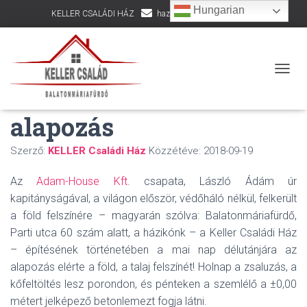
Hungarian
KELLER CSALÁDI HÁZ
hazepites@kellercsalad.hu
+36 30 916 8002
Föld! Kapitány! Föld! –
NAVIG
földfelszínen az
alapozás
Szerző:
KELLER Családi Ház
Közzétéve:
2018-09-19
Az
Adam-House Kft
. csapata, László Ádám úr
kapitányságával, a világon először, védőháló nélkül, felkerült
a föld felszínére – magyarán szólva: Balatonmáriafürdő,
Parti utca 60 szám alatt, a házikónk – a Keller Családi Ház
– építésének történetében a mai nap délutánjára az
alapozás elérte a föld, a talaj felszínét! Holnap a zsaluzás, a
kőfeltöltés lesz porondon, és pénteken a szemlélő a ±0,00
métert jelképező betonlemezt fogja látni.