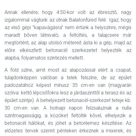
Annak ellenére, hogy 4:50-kor volt az ébresztő, nagy
izgalommal vágtunk az útnak Balatonfüred felé. Igaz, hogy
az első gépi “kapavágásra” nem értünk a helyszínre, mégis
maradt bőven látnivaló, a feltöltés, a talajcsere már
megtörtént, az alap utolsó métereit ásta ki a gép, majd az
előre elkészített betonacél szerkezetet helyezték az
alapba, folyamatos szintezés mellett.
A föld színe, amit most az alapozással elért a csapat,
tulajdonképpen valóban a telek felszíne, de az épület
padozatához képest mínusz 35 cm-en van (magyarán
szólva: kettő lépcsőfokra lesz a járdaszinttől a terasz és az
épület szintje). A behelyezett betonacél-szerkezet teteje kb.
30 cm-en van. A holnapi napon felzsaluznak a nulla
szintmagasságig, a közöket feltöltik kővel, elhelyezik a
betonacél hálókat, és jöhet a betonlemez készítése. Az
előzetes tervek szerint pénteken érkeznek a mixerek, és