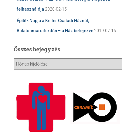
felhasználója
2020-02-15
Építők Napja a Keller Családi Háznál,
Balatonmáriafürdőn – a Ház befejezve
2019-07-16
Összes bejegyzés
Ö
s
s
z
e
s
b
e
j
e
g
y