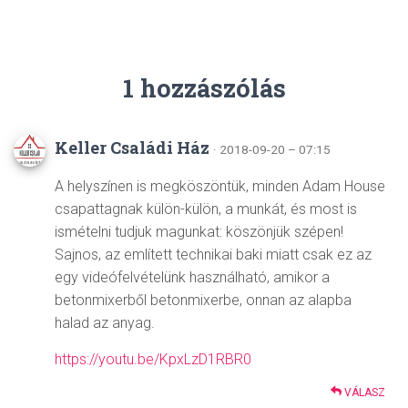
1 hozzászólás
Keller Családi Ház
· 2018-09-20 – 07:15
A helyszínen is megköszöntük, minden Adam House
csapattagnak külön-külön, a munkát, és most is
ismételni tudjuk magunkat: köszönjük szépen!
Sajnos, az említett technikai baki miatt csak ez az
egy videófelvételünk használható, amikor a
betonmixerből betonmixerbe, onnan az alapba
halad az anyag.
https://youtu.be/KpxLzD1RBR0
VÁLASZ