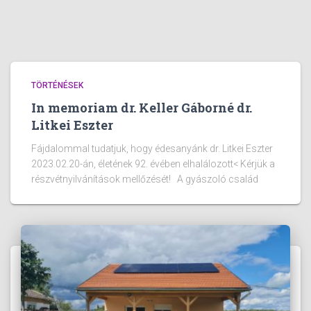
TÖRTÉNÉSEK
In memoriam dr. Keller Gáborné dr.
Litkei Eszter
Fájdalommal tudatjuk, hogy édesanyánk dr. Litkei Eszter
2023.02.20-án, életének 92. évében elhalálozott< Kérjük a
részvétnyilvánítások mellőzését! A gyászoló család