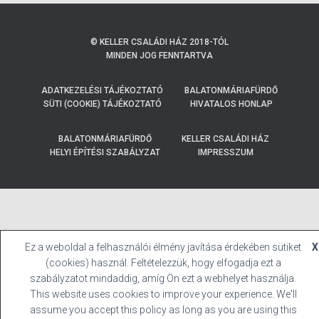
© KELLER CSALÁDI HÁZ 2018-TÓL
MINDEN JOG FENNTARTVA
ADATKEZELÉSI TÁJÉKOZTATÓ
BALATONMÁRIAFÜRDŐ
SÜTI (COOKIE) TÁJÉKOZTATÓ
HIVATALOS HONLAP
BALATONMÁRIAFÜRDŐ
KELLER CSALÁDI HÁZ
HELYI ÉPÍTÉSI SZABÁLYZAT
IMPRESSZUM
Ez a weboldal a felhasználói élmény javítása érdekében sütiket
X
(cookies) használ. Feltételezzük, hogy elfogadja ezt a
szabályzatot mindaddig, amíg Ön ezt a webhelyet használja.
This website uses cookies to improve your experience. We'll
assume you accept this policy as long as you are using this