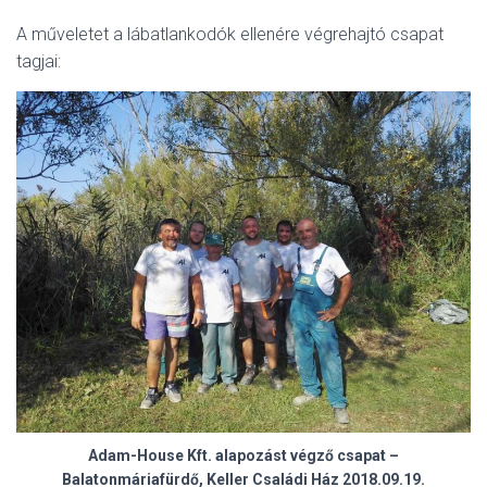
A műveletet a lábatlankodók ellenére végrehajtó csapat
tagjai:
Adam-House Kft. alapozást végző csapat –
Balatonmáriafürdő, Keller Családi Ház 2018.09.19.