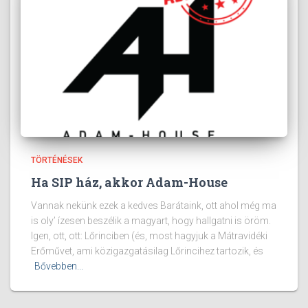
TÖRTÉNÉSEK
Ha SIP ház, akkor Adam-House
Vannak nekünk ezek a kedves Barátaink, ott ahol még ma
is oly’ ízesen beszélik a magyart, hogy hallgatni is öröm.
Igen, ott, ott: Lőrinciben (és, most hagyjuk a Mátravidéki
Erőművet, ami közigazgatásilag Lőrincihez tartozik, és
Bővebben...