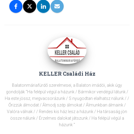
KELLER Családi Ház
Balatonmáriafürdő szerelmesei, a Balaton imádói, akik úgy
gondolják "Ha felépül végül a házunk / Bármikor vendégül látunk /
Ha este jössz, megvacsorázunk / S nyugodtan elalhatsz nálunk / /
Őrizzük álmodat / Álmodj szép álmokat / Álmunkban álmaink /
Valóra válnak / / Rendes kis ház lesz a házunk / Ha társaság jön
össze nálunk / Érzelmes dalokat játszunk / Ha felépül végül a
házunk "