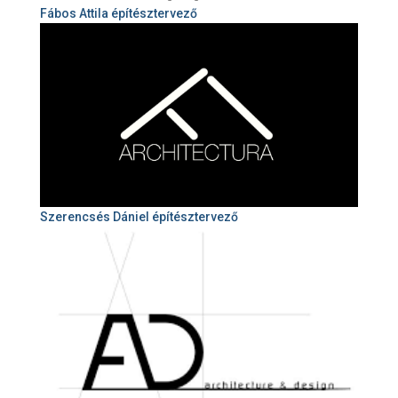
Fábos Attila
építésztervező
Szerencsés Dániel építésztervező