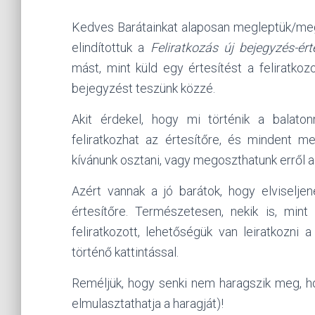
Kedves Barátainkat alaposan megleptük/meg
elindítottuk a
Feliratkozás új bejegyzés-ért
mást, mint küld egy értesítést a feliratko
bejegyzést teszünk közzé.
Akit érdekel, hogy mi történik a balato
feliratkozhat az értesítőre, és mindent m
kívánunk osztani, vagy megoszthatunk erről a
Azért vannak a jó barátok, hogy elviselje
értesítőre. Természetesen, nekik is, mint
feliratkozott, lehetőségük van leiratkozni
történő kattintással.
Reméljük, hogy senki nem haragszik meg, hog
elmulasztathatja a haragját)!