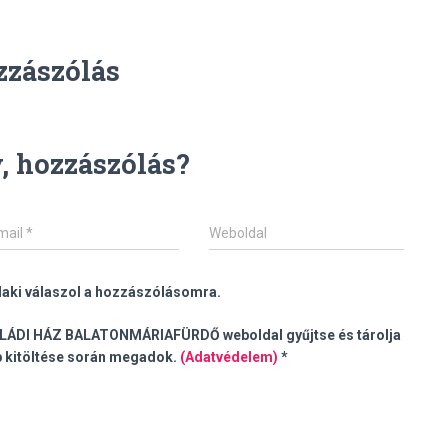
zzászólás
 hozzászólás?
mail
*
Weboldal
alaki válaszol a hozzászólásomra.
ALÁDI HÁZ BALATONMÁRIAFÜRDŐ weboldal gyűjtse és tárolja
ap kitöltése során megadok.
(Adatvédelem)
*