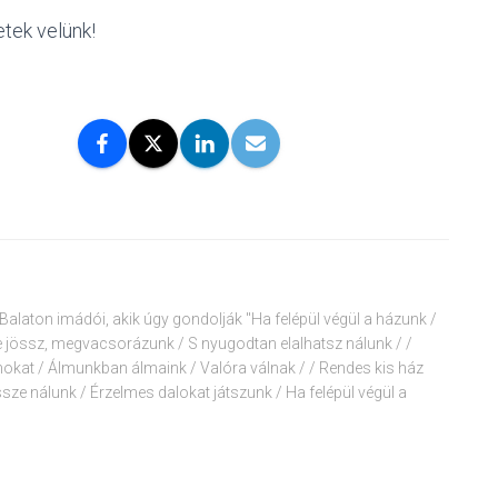
etek velünk!
alaton imádói, akik úgy gondolják "Ha felépül végül a házunk /
e jössz, megvacsorázunk / S nyugodtan elalhatsz nálunk / /
okat / Álmunkban álmaink / Valóra válnak / / Rendes kis ház
sze nálunk / Érzelmes dalokat játszunk / Ha felépül végül a