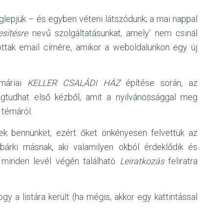
lepjük – és egyben véteni látszódunk; a mai nappal
esítésre
nevű szolgáltatásunkat, amely’ nem csinál
zottak email címére, amikor a weboldalunkon egy új
nmáriai
KELLER CSALÁDI HÁZ
építése során, az
egtudhat első kézből, amit a nyilvánossággal meg
 témáról.
nek bennünket, ezért őket önkényesen felvettük az
 bárki másnak, aki valamilyen okból érdeklődik és
 a minden levél végén található
Leiratkozás
feliratra
y a listára került (ha mégis, akkor egy kattintással