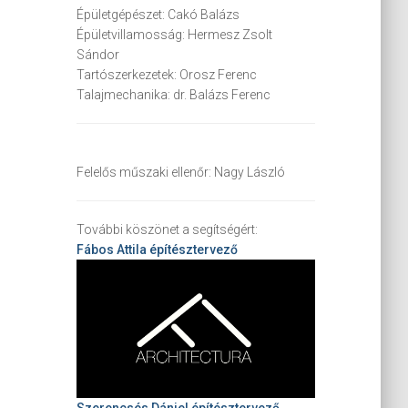
Épületgépészet:
Cakó Balázs
Épületvillamosság:
Hermesz Zsolt
Sándor
Tartószerkezetek:
Orosz Ferenc
Talajmechanika:
dr. Balázs Ferenc
Felelős műszaki ellenőr:
Nagy László
További köszönet a segítségért:
Fábos Attila
építésztervező
Szerencsés Dániel építésztervező