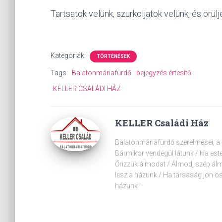
Tartsatok velünk, szurkoljatok velünk, és örülj
Kategóriák:
TÖRTÉNÉSEK
Tags:
Balatonmáriafürdő
bejegyzés értesítő
KELLER CSALÁDI HÁZ
KELLER Családi Ház
Balatonmáriafürdő szerelmesei, a B
Bármikor vendégül látunk / Ha est
Őrizzük álmodat / Álmodj szép álm
lesz a házunk / Ha társaság jön ös
házunk "