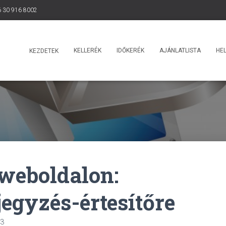
 30 916 8002
KELLERÉK
IDŐKERÉK
AJÁNLATLISTA
HEL
KEZDETEK
 weboldalon:
jegyzés-értesítőre
13