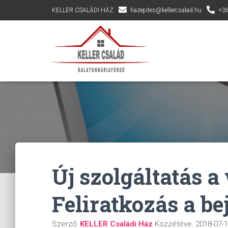
KELLER CSALÁDI HÁZ
hazepites@kellercsalad.hu
+36
Új szolgáltatás a
Feliratkozás a be
Szerző:
KELLER Családi Ház
Közzétéve:
2018-07-