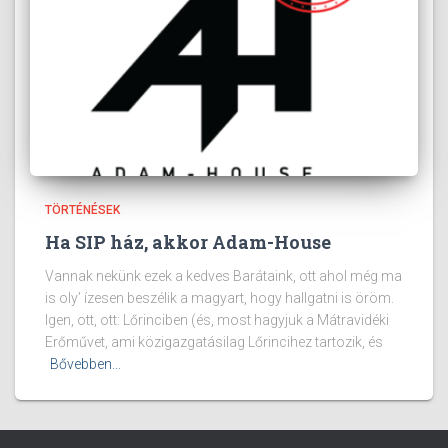
TÖRTÉNÉSEK
Ha SIP ház, akkor Adam-House
Vannak nekünk ezek a kedves Barátaink, ott ahol még ma
is oly’ ízesen beszélik a magyart, hogy hallgatni is öröm.
Igen, ott, ott: Lőrinciben (és, most hagyjuk a Mátravidéki
Erőművet, ami közigazgatásilag Lőrincihez tartozik, és
Bővebben...