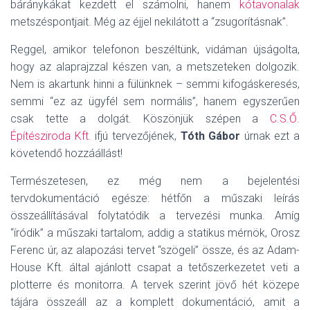
báránykákat kezdett el számolni, hanem
kótavonalak
metszéspontjait. Még az éjjel nekilátott a “zsugorításnak”.
Reggel, amikor telefonon beszéltünk, vidáman újságolta,
hogy az alaprajzzal készen van, a metszeteken dolgozik.
Nem is akartunk hinni a fülünknek – semmi kifogáskeresés,
semmi “ez az ügyfél sem normális”, hanem egyszerűen
csak tette a dolgát. Köszönjük szépen a
C.S.Ő.
Építésziroda Kft.
ifjú tervezőjének,
Tóth Gábor
úrnak ezt a
követendő hozzáállást!
Természetesen, ez még nem a bejelentési
tervdokumentáció egésze: hétfőn a műszaki leírás
összeállításával folytatódik a tervezési munka. Amíg
“íródik” a műszaki tartalom, addig a statikus mérnök, Orosz
Ferenc úr, az alapozási tervet “szögeli” össze, és az Adam-
House Kft. által ajánlott csapat a tetőszerkezetet veti a
plotterre és monitorra. A tervek szerint jövő hét közepe
tájára összeáll az a komplett dokumentáció, amit a