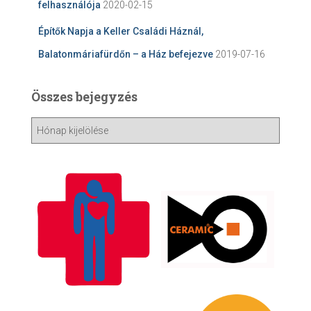
felhasználója
2020-02-15
Építők Napja a Keller Családi Háznál,
Balatonmáriafürdőn – a Ház befejezve
2019-07-16
Összes bejegyzés
Ö
s
s
z
e
s
b
e
j
e
g
y
z