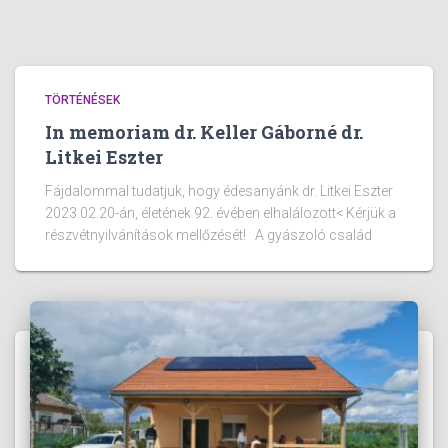
TÖRTÉNÉSEK
In memoriam dr. Keller Gáborné dr.
Litkei Eszter
Fájdalommal tudatjuk, hogy édesanyánk dr. Litkei Eszter
2023.02.20-án, életének 92. évében elhalálozott< Kérjük a
részvétnyilvánítások mellőzését! A gyászoló család