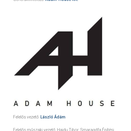
Felelős vezető:
László Ádám
Felelős műszaki vezető:
Hajdu Tibor, Smaragdfa Építési