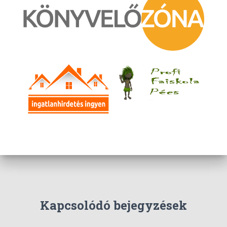
é
s
Kapcsolódó bejegyzések