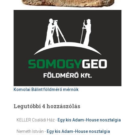
Komolai Bálint földmérő mérnök
Legutóbbi 4 hozzászólás
KELLER Családi Ház
-
Egy kis Adam-House nosztalgia
Nemeth István
-
Egy kis Adam-House nosztalgia