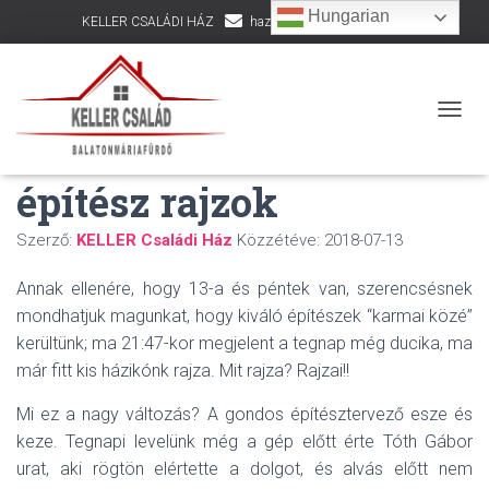
Hungarian
KELLER CSALÁDI HÁZ
hazepites@kellercsalad.hu
+36 30 916 8002
Lefogyott a házikó,
NAVIG
készen vannak az
építész rajzok
Szerző:
KELLER Családi Ház
Közzétéve:
2018-07-13
Annak ellenére, hogy 13-a és péntek van, szerencsésnek
mondhatjuk magunkat, hogy kiváló építészek “karmai közé”
kerültünk; ma 21:47-kor megjelent a tegnap még ducika, ma
már fitt kis házikónk rajza. Mit rajza? Rajzai!!
Mi ez a nagy változás? A gondos építésztervező esze és
keze. Tegnapi levelünk még a gép előtt érte Tóth Gábor
urat, aki rögtön elértette a dolgot, és alvás előtt nem