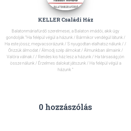
KELLER Családi Ház
Balatonmáriafürdő szerelmesei, a Balaton imádói, akik úgy
gondolják "Ha felépül végül a házunk / Bármikor vendégül látunk /
Ha este jössz, megvacsorázunk / S nyugodtan elalhatsz nálunk / /
Őrizzük álmodat / Álmodj szép álmokat / Álmunkban álmaink /
Valóra válnak / / Rendes kis ház lesz a házunk / Ha társaság jön
össze nálunk / Érzelmes dalokat játszunk / Ha felépül végül a
házunk "
0 hozzászólás