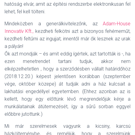
hatóság elvár, amit az építési rendszerbe elektronikusan fel
lehet, fel kell tölteni.
Mindeközben a generálkivitelezőnk, az
Adam-House
Innovatív Kft.,
kezdheti felkötni azt a bizonyos fehérneműt,
kezdheti feltűrni az ingujjat; innentől már ők lesznek az urak
a pályán!
Ők azt mondják – és amit eddig ígértek, azt tartották is -, ha
ezen menetrendet tartani tudjuk, akkor nem
elképzelhetetlen , hogy a szerződésben vállalt határidőhöz
(2018.12.20.) képest jelentősen korábban (szeptember
vége, október közepe) át tudják adni a ház kulcsait a
lakhatási engedéllyel egyetemben. (Ehhez azonban az is
kellett, hogy egy előttünk lévő megrendelőjük kérje a
munkálatainak átütemezését, így a sűrű sorban eggyel
előbbre jutottunk.)
Mi már szerelmesek vagyunk a kicsiny, karcsú
házkölteménybe, és reméljük, hogy a szerelmünk