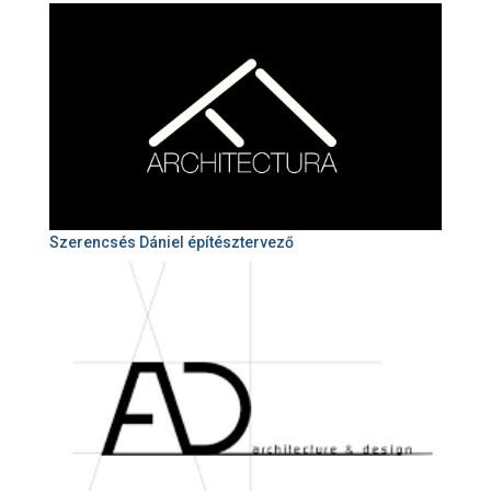
Szerencsés Dániel építésztervező