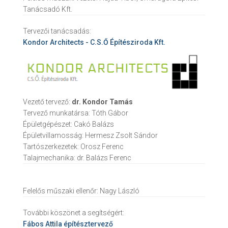
Tanácsadó Kft.
Tervezői tanácsadás:
Kondor Architects - C.S.Ő Építésziroda Kft.
Vezető tervező:
dr. Kondor Tamás
Tervező munkatársa:
Tóth Gábor
Épületgépészet:
Cakó Balázs
Épületvillamosság:
Hermesz Zsolt Sándor
Tartószerkezetek:
Orosz Ferenc
Talajmechanika:
dr. Balázs Ferenc
Felelős műszaki ellenőr:
Nagy László
További köszönet a segítségért:
Fábos Attila
építésztervező