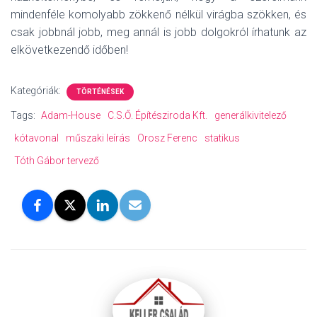
mindenféle komolyabb zökkenő nélkül virágba szökken, és
csak jobbnál jobb, meg annál is jobb dolgokról írhatunk az
elkövetkezendő időben!
Kategóriák:
TÖRTÉNÉSEK
Tags:
Adam-House
C.S.Ő. Építésziroda Kft.
generálkivitelező
kótavonal
műszaki leírás
Orosz Ferenc
statikus
Tóth Gábor tervező