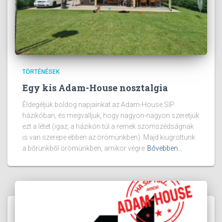
TÖRTÉNÉSEK
Egy kis Adam-House nosztalgia
Éldegéljük boldog napjainkat az Adam-House SIP
házikóban, és megvalljuk, hogy nagyon-nagyon szeretjük
ezt a létet (igaz, a házikón túl a remek szomszédságnak
is van szerepe ebben az örömünkben). Majd kiugrottunk
a bőrünkből örömünkben, amikor végre
Bővebben...