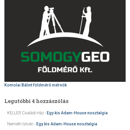
Komolai Bálint földmérő mérnök
Legutóbbi 4 hozzászólás
KELLER Családi Ház
-
Egy kis Adam-House nosztalgia
Nemeth István
-
Egy kis Adam-House nosztalgia