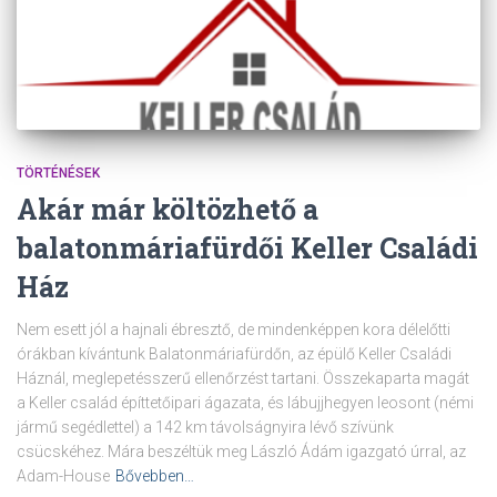
TÖRTÉNÉSEK
Akár már költözhető a
balatonmáriafürdői Keller Családi
Ház
Nem esett jól a hajnali ébresztő, de mindenképpen kora délelőtti
órákban kívántunk Balatonmáriafürdőn, az épülő Keller Családi
Háznál, meglepetésszerű ellenőrzést tartani. Összekaparta magát
a Keller család építtetőipari ágazata, és lábujjhegyen leosont (némi
jármű segédlettel) a 142 km távolságnyira lévő szívünk
csücskéhez. Mára beszéltük meg László Ádám igazgató úrral, az
Adam-House
Bővebben…