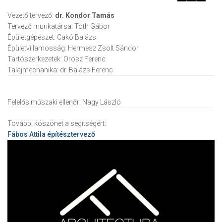
Vezető tervező:
dr. Kondor Tamás
Tervező munkatársa:
Tóth Gábor
Épületgépészet:
Cakó Balázs
Épületvillamosság:
Hermesz Zsolt Sándor
Tartószerkezetek:
Orosz Ferenc
Talajmechanika:
dr. Balázs Ferenc
Felelős műszaki ellenőr:
Nagy László
További köszönet a segítségért:
Fábos Attila
építésztervező