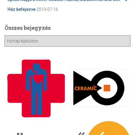
Ház befejezve
2019-07-16
Összes bejegyzés
Ö
s
s
z
e
s
b
e
j
e
g
y
z
é
s