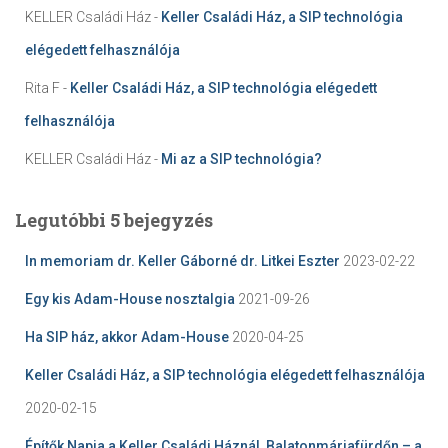
KELLER Családi Ház
-
Keller Családi Ház, a SIP technológia
elégedett felhasználója
Rita F
-
Keller Családi Ház, a SIP technológia elégedett
felhasználója
KELLER Családi Ház
-
Mi az a SIP technológia?
Legutóbbi 5 bejegyzés
In memoriam dr. Keller Gáborné dr. Litkei Eszter
2023-02-22
Egy kis Adam-House nosztalgia
2021-09-26
Ha SIP ház, akkor Adam-House
2020-04-25
Keller Családi Ház, a SIP technológia elégedett felhasználója
2020-02-15
Építők Napja a Keller Családi Háznál, Balatonmáriafürdőn – a