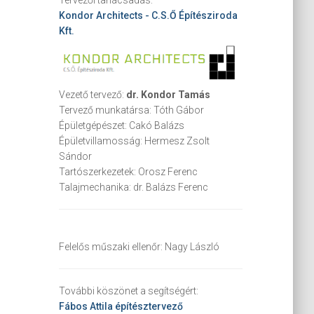
Kondor Architects - C.S.Ő Építésziroda
Kft.
Vezető tervező:
dr. Kondor Tamás
Tervező munkatársa:
Tóth Gábor
Épületgépészet:
Cakó Balázs
Épületvillamosság:
Hermesz Zsolt
Sándor
Tartószerkezetek:
Orosz Ferenc
Talajmechanika:
dr. Balázs Ferenc
Felelős műszaki ellenőr:
Nagy László
További köszönet a segítségért:
Fábos Attila
építésztervező