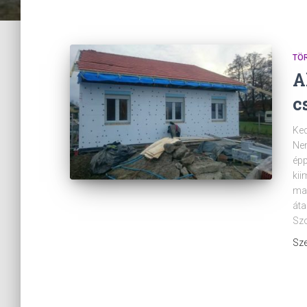
TÖ
A
c
Ked
Nem
épp
kii
mag
áta
Szo
Sze