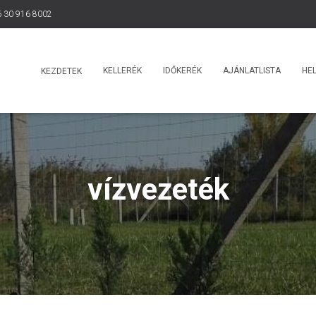
 30 916 8002
KELLERÉK
IDŐKERÉK
AJÁNLATLISTA
HEL
KEZDETEK
vízvezeték