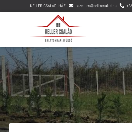
KELLER CSALÁDI HÁZ
hazepites@kellercsalad.hu
+36