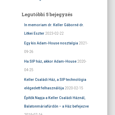
Legutóbbi 5 bejegyzés
In memoriam dr. Keller Gáborné dr.
Litkei Eszter
2023-02-22
Egy kis Adam-House nosztalgia
2021-
09-26
Ha SIP ház, akkor Adam-House
2020-
04-25
Keller Családi Ház, a SIP technológia
elégedett felhasználója
2020-02-15
Építők Napja a Keller Családi Háznál,
Balatonmáriafürdőn – a Ház befejezve
2019-07-16