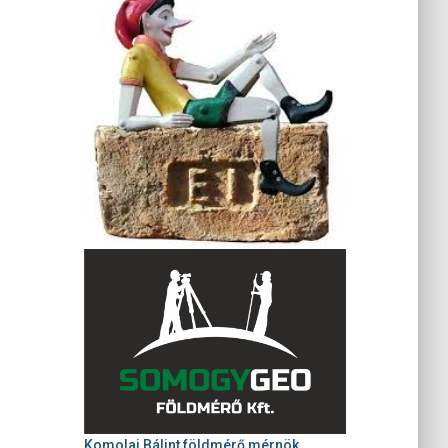
Komolai Bálint földmérő mérnök