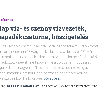
RTÉNÉSEK
lap víz- és szennyvízvezeték,
sapadékcsatorna, hőszigetelés
ves Olvasóink nem tudják nélkülözni híradásainkat: Halló kérem!
 történik semmi??? Vagy csak ellustult a webmester???? Már
en nekiláttunk volna feleszkábálni az Adam-House Kft. főnökétől
mádkozott képeket (merthogy annyira dolgoznak, hogy saját
ukkal sem nagyon találkoznak, hisz’ vészesen közeleg az
dási határidő), amikor újabb hozzászólás érkezett kedves
mszédainktól: Halló kedves
Bővebben…
rző:
KELLER Családi Ház
| Közzétéve:
8 év
telt el a közzététel óta