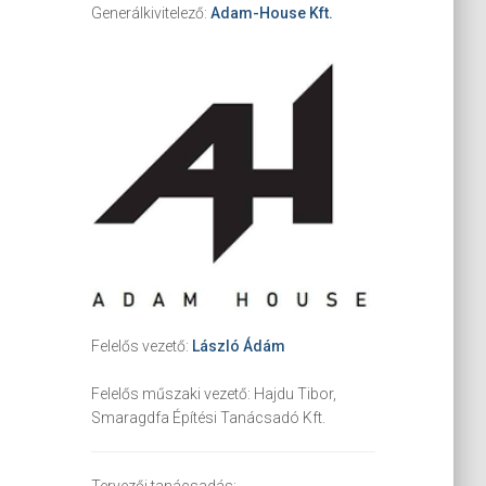
Generálkivitelező:
Adam-House Kft.
Felelős vezető:
László Ádám
Felelős műszaki vezető:
Hajdu Tibor,
Smaragdfa Építési Tanácsadó Kft.
Tervezői tanácsadás: