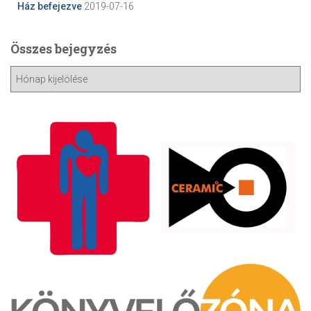
Ház befejezve
2019-07-16
Összes bejegyzés
Ö
s
s
z
e
s
b
e
j
e
g
y
z
é
s