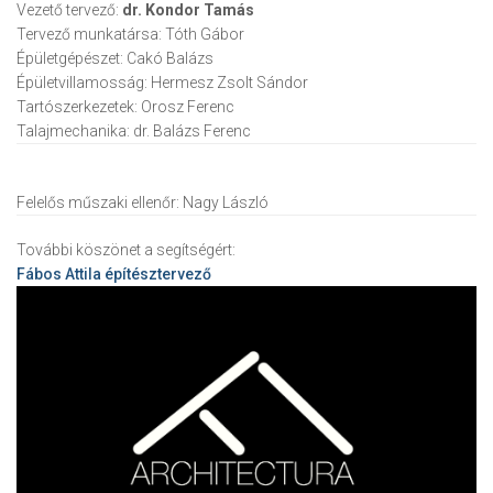
Vezető tervező:
dr. Kondor Tamás
Tervező munkatársa:
Tóth Gábor
Épületgépészet:
Cakó Balázs
Épületvillamosság:
Hermesz Zsolt Sándor
Tartószerkezetek:
Orosz Ferenc
Talajmechanika:
dr. Balázs Ferenc
Felelős műszaki ellenőr:
Nagy László
További köszönet a segítségért:
Fábos Attila
építésztervező