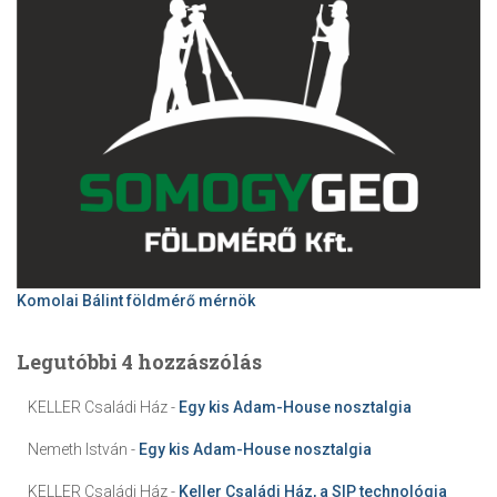
Komolai Bálint földmérő mérnök
Legutóbbi 4 hozzászólás
KELLER Családi Ház
-
Egy kis Adam-House nosztalgia
Nemeth István
-
Egy kis Adam-House nosztalgia
KELLER Családi Ház
-
Keller Családi Ház, a SIP technológia