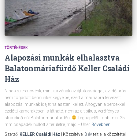
TÖRTÉNÉSEK
Alapozási munkák elhalasztva
Balatonmáriafürdő Keller Családi
Ház
Nincs szerencsénk, mint kurvának az ájtatossággal; az időjárás
nem fogadott bennünket kegyeibe, ezért a mai napra tervezett
alapozási munkák idejét halasztani kellett. Ahogyan a percekkel
ezelőtti kameraképen is látható, nem az a tipikus, verőfényes
strandidő dúl Balatonmáriafürdőn.
Tegnapelőtt több mint 25
mm csapadék hullott a területre, majd – Uher
Bővebben…
Szerző:
KELLER Családi Ház
| Közzétéve:
8 év
telt el a közzététel