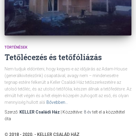
TÖRTÉNÉSEK
Tetőlécezés és tetőfóliázás
Nem tudjuk eldönteni, hogy kegyes-e az időjárás az Adam-House
(generálkivitelezőnk) csapatával, avagy nem – mindenesetre
tegnap estére felkerült a Keller Családi Ház tetőszerkezetére az
utolsó tetőléc, és az utolsó tetőfólia; készen állnak a tetőfedésre. Az
elmúlt hét végén és a hét elején-közepén zuhogott az eső, és olyan
mennyiség hullott alá
Bővebben…
Szerző:
KELLER Családi Ház
| Közzétéve:
8 év
telt el a közzététel
óta
© 2018 - 2020. - KELLER CSALÁD HÁZ