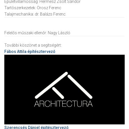
Épületvillamosság:
Hermesz Zsolt Sándor
Tartószerkezetek:
Orosz Ferenc
Talajmechanika:
dr. Balázs Ferenc
Felelős műszaki ellenőr:
Nagy László
További köszönet a segítségért:
Fábos Attila
építésztervező
Szerencsés Dániel építésztervező