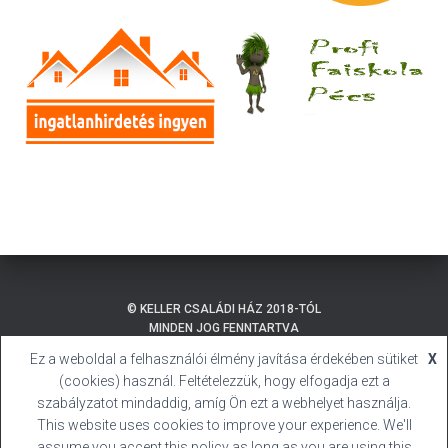
© KELLER CSALÁDI HÁZ 2018-TÓL
MINDEN JOG FENNTARTVA
Ez a weboldal a felhasználói élmény javítása érdekében sütiket
X
ADATKEZELÉSI TÁJÉKOZTATÓ
BALATONMÁRIAFÜRDŐ
(cookies) használ. Feltételezzük, hogy elfogadja ezt a
SÜTI (COOKIE) TÁJÉKOZTATÓ
HIVATALOS HONLAP
szabályzatot mindaddig, amíg Ön ezt a webhelyet használja.
This website uses cookies to improve your experience. We'll
BALATONMÁRIAFÜRDŐ
KELLER CSALÁDI HÁZ
assume you accept this policy as long as you are using this