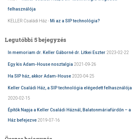
felhasználója
KELLER Családi Ház
-
Mi az a SIP technológia?
Legutóbbi 5 bejegyzés
In memoriam dr. Keller Gáborné dr. Litkei Eszter
2023-02-22
Egy kis Adam-House nosztalgia
2021-09-26
Ha SIP ház, akkor Adam-House
2020-04-25
Keller Családi Ház, a SIP technológia elégedett felhasználója
2020-02-15
Építők Napja a Keller Családi Háznál, Balatonmáriafürdőn – a
Ház befejezve
2019-07-16
Összes bejegyzés