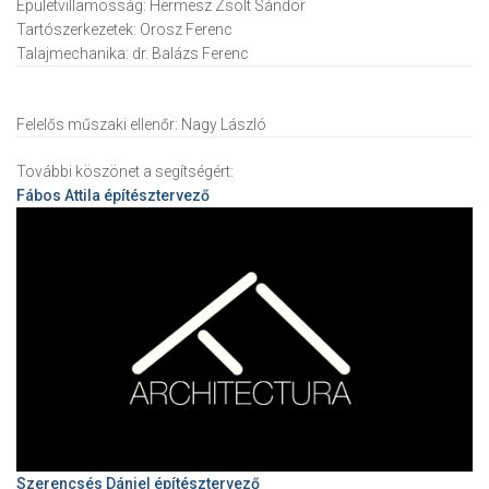
Épületvillamosság:
Hermesz Zsolt Sándor
Tartószerkezetek:
Orosz Ferenc
Talajmechanika:
dr. Balázs Ferenc
Felelős műszaki ellenőr:
Nagy László
További köszönet a segítségért:
Fábos Attila
építésztervező
Szerencsés Dániel építésztervező