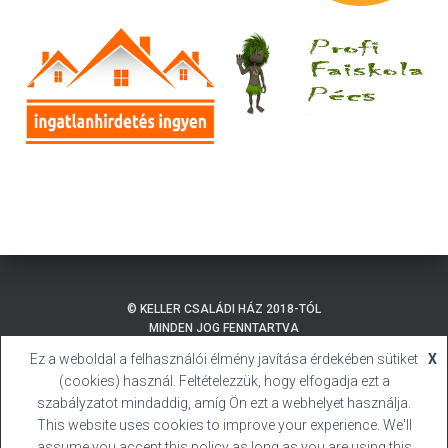
© KELLER CSALÁDI HÁZ 2018-TÓL
MINDEN JOG FENNTARTVA
Ez a weboldal a felhasználói élmény javítása érdekében sütiket
X
ADATKEZELÉSI TÁJÉKOZTATÓ
BALATONMÁRIAFÜRDŐ
(cookies) használ. Feltételezzük, hogy elfogadja ezt a
SÜTI (COOKIE) TÁJÉKOZTATÓ
HIVATALOS HONLAP
szabályzatot mindaddig, amíg Ön ezt a webhelyet használja.
This website uses cookies to improve your experience. We'll
BALATONMÁRIAFÜRDŐ
KELLER CSALÁDI HÁZ
assume you accept this policy as long as you are using this