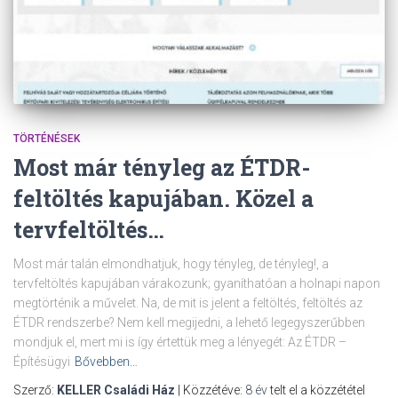
TÖRTÉNÉSEK
Most már tényleg az ÉTDR-
feltöltés kapujában. Közel a
tervfeltöltés…
Most már talán elmondhatjuk, hogy tényleg, de tényleg!, a
tervfeltöltés kapujában várakozunk; gyaníthatóan a holnapi napon
megtörténik a művelet. Na, de mit is jelent a feltöltés, feltöltés az
ÉTDR rendszerbe? Nem kell megijedni, a lehető legegyszerűbben
mondjuk el, mert mi is így értettük meg a lényegét: Az ÉTDR –
Építésügyi
Bővebben…
Szerző:
KELLER Családi Ház
| Közzétéve:
8 év
telt el a közzététel