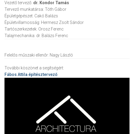
Vezető tervező:
dr. Kondor Tamás
Tervező munkatársa:
Tóth Gábor
Épületgépészet:
Cakó Balázs
Épületvillamosság:
Hermesz Zsolt Sándor
Tartószerkezetek:
Orosz Ferenc
Talajmechanika:
dr. Balázs Ferenc
Felelős műszaki ellenőr:
Nagy László
További köszönet a segítségért:
Fábos Attila
építésztervező