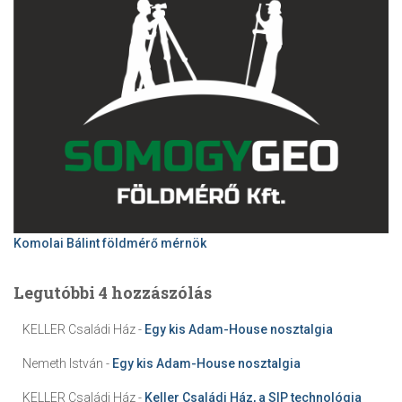
Komolai Bálint földmérő mérnök
Legutóbbi 4 hozzászólás
KELLER Családi Ház
-
Egy kis Adam-House nosztalgia
Nemeth István
-
Egy kis Adam-House nosztalgia
KELLER Családi Ház
-
Keller Családi Ház, a SIP technológia