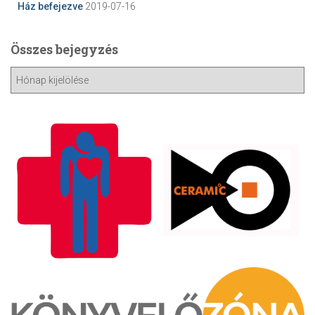
Ház befejezve
2019-07-16
Összes bejegyzés
Ö
s
s
z
e
s
b
e
j
e
g
y
z
é
s