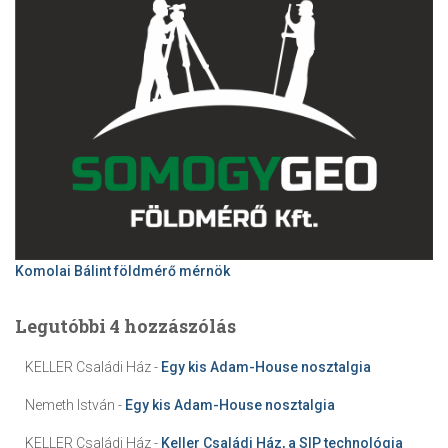
Komolai Bálint földmérő mérnök
Legutóbbi 4 hozzászólás
KELLER Családi Ház
-
Egy kis Adam-House nosztalgia
Nemeth István
-
Egy kis Adam-House nosztalgia
KELLER Családi Ház
-
Keller Családi Ház, a SIP technológia