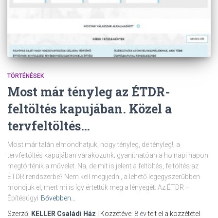
TÖRTÉNÉSEK
Most már tényleg az ÉTDR-
feltöltés kapujában. Közel a
tervfeltöltés…
Most már talán elmondhatjuk, hogy tényleg, de tényleg!, a
tervfeltöltés kapujában várakozunk; gyaníthatóan a holnapi napon
megtörténik a művelet. Na, de mit is jelent a feltöltés, feltöltés az
ÉTDR rendszerbe? Nem kell megijedni, a lehető legegyszerűbben
mondjuk el, mert mi is így értettük meg a lényegét: Az ÉTDR –
Építésügyi
Bővebben…
Szerző:
KELLER Családi Ház
| Közzétéve:
8 év
telt el a közzététel