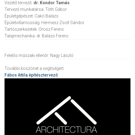
Vezető tervező:
dr. Kondor Tamás
Tervező munkatársa:
Tóth Gábor
Épületgépészet:
Cakó Balázs
Épületvillamosság:
Hermesz Zsolt Sándor
Tartószerkezetek:
Orosz Ferenc
Talajmechanika:
dr. Balázs Ferenc
Felelős műszaki ellenőr:
Nagy László
További köszönet a segítségért:
Fábos Attila
építésztervező