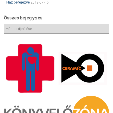
Ház befejezve
2019-07-16
Összes bejegyzés
Ö
s
s
z
e
s
b
e
j
e
g
y
z
é
s