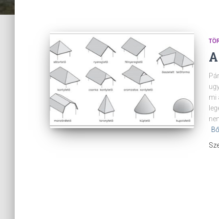
TÖ
A
Pár
ugy
mi 
leg
nem
Bő
Sze