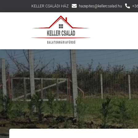
KELLER CSALÁDI HÁZ
hazepites@kellercsalad.hu
+36