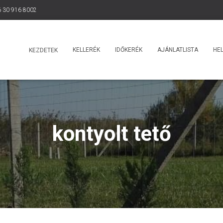
 30 916 8002
KELLERÉK
IDŐKERÉK
AJÁNLATLISTA
HEL
KEZDETEK
kontyolt tető