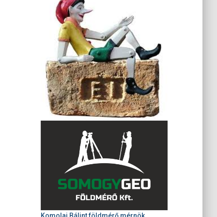
Komolai Bálint földmérő mérnök