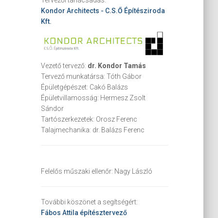
Kondor Architects - C.S.Ő Építésziroda
Kft.
Vezető tervező:
dr. Kondor Tamás
Tervező munkatársa:
Tóth Gábor
Épületgépészet:
Cakó Balázs
Épületvillamosság:
Hermesz Zsolt
Sándor
Tartószerkezetek:
Orosz Ferenc
Talajmechanika:
dr. Balázs Ferenc
Felelős műszaki ellenőr:
Nagy László
További köszönet a segítségért:
Fábos Attila
építésztervező