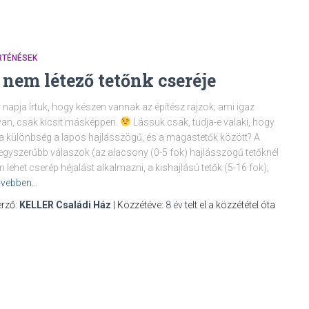
RTÉNÉSEK
 nem létező tetőnk cseréje
 napja írtuk, hogy készen vannak az építész rajzok; ami igaz
an, csak kicsit másképpen.
Lássuk csak, tudja-e valaki, hogy
a különbség a lapos hajlásszögű, és a magastetők között? A
egyszerűbb válaszok (az alacsony (0-5 fok) hajlásszögű tetőknél
 lehet cserép héjalást alkalmazni, a kishajlású tetők (5-16 fok),
vebben…
rző:
KELLER Családi Ház
| Közzétéve:
8 év
telt el a közzététel óta