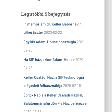
Legutóbbi 5 bejegyzés
In memoriam dr. Keller Gáborné dr.
Litkei Eszter
2023-02-22
Egy kis Adam-House nosztalgia
2021-
09-26
Ha SIP ház, akkor Adam-House
2020-
04-25
Keller Családi Ház, a SIP technológia
elégedett felhasználója
2020-02-15
Építők Napja a Keller Családi Háznál,
Balatonmáriafürdőn – a Ház befejezve
2019-07-16