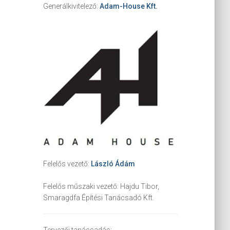
Generálkivitelező:
Adam-House Kft.
Felelős vezető:
László Ádám
Felelős műszaki vezető:
Hajdu Tibor,
Smaragdfa Építési Tanácsadó Kft.
Tervezői tanácsadás: