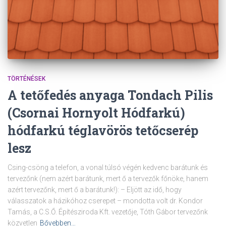
TÖRTÉNÉSEK
A tetőfedés anyaga Tondach Pilis
(Csornai Hornyolt Hódfarkú)
hódfarkú téglavörös tetőcserép
lesz
Csing-csöng a telefon, a vonal túlsó végén kedvenc barátunk és
tervezőnk (nem azért barátunk, mert ő a tervezők főnöke, hanem
azért tervezőnk, mert ő a barátunk!): – Eljött az idő, hogy
válasszatok a házikóhoz cserepet – mondotta volt dr. Kondor
Tamás, a C.S.Ő. Építésziroda Kft. vezetője, Tóth Gábor tervezőnk
közvetlen
Bővebben…