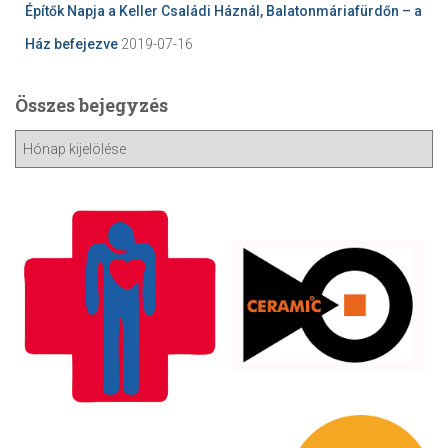
Építők Napja a Keller Családi Háznál, Balatonmáriafürdőn – a
Ház befejezve
2019-07-16
Összes bejegyzés
Ö
s
s
z
e
s
b
e
j
e
g
y
z
é
s