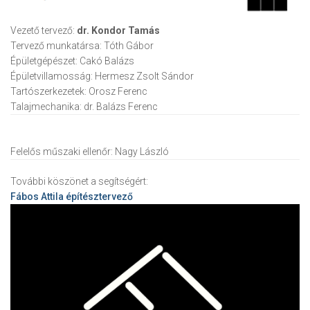
Vezető tervező:
dr. Kondor Tamás
Tervező munkatársa:
Tóth Gábor
Épületgépészet:
Cakó Balázs
Épületvillamosság:
Hermesz Zsolt Sándor
Tartószerkezetek:
Orosz Ferenc
Talajmechanika:
dr. Balázs Ferenc
Felelős műszaki ellenőr:
Nagy László
További köszönet a segítségért:
Fábos Attila
építésztervező