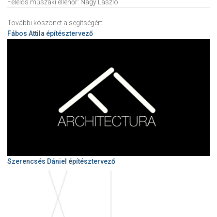
Felelős műszaki ellenőr:
Nagy László
További köszönet a segítségért:
Fábos Attila
építésztervező
Szerencsés Dániel építésztervező