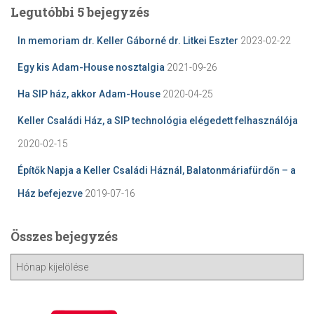
Legutóbbi 5 bejegyzés
In memoriam dr. Keller Gáborné dr. Litkei Eszter
2023-02-22
Egy kis Adam-House nosztalgia
2021-09-26
Ha SIP ház, akkor Adam-House
2020-04-25
Keller Családi Ház, a SIP technológia elégedett felhasználója
2020-02-15
Építők Napja a Keller Családi Háznál, Balatonmáriafürdőn – a
Ház befejezve
2019-07-16
Összes bejegyzés
Ö
s
s
z