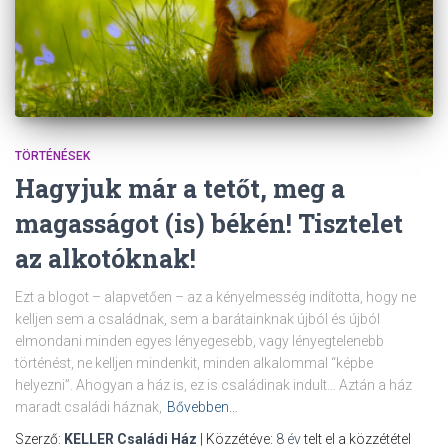
TÖRTÉNÉSEK
Hagyjuk már a tetőt, meg a
magasságot (is) békén! Tisztelet
az alkotóknak!
Ezt a blogot – alapvetően – az a kényelmesség indította, hogy ne
kelljen sem a családnak, sem a barátainknak újból és újból
elmondani minden egyes lényegesebb, vagy lényegtelenebb
történést, ne kelljen mindenkit, minden alkalommal “képbe
helyezni”. Ahogyan a ház is, ez is családinak indult… Aztán a ház
maradt családi háznak,
Bővebben…
Szerző:
KELLER Családi Ház
| Közzétéve:
8 év
telt el a közzététel