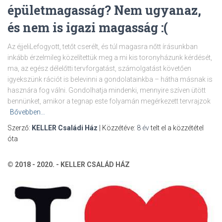
épületmagasság? Nem ugyanaz,
és nem is igazi magasság :(
Az éjjeliLefogyott, tetőt cserélt, és túl magasra nőtt írásunkban
inkább érzelmileg közelítettük meg a mi kis toronyházunk kérdését,
ma, az egész délelőtti tervforgatást, számolgatást követően
igyekszünk rációt is belevinni a gondolatainkba – hátha másnak is
hasznára fog válni. Gondolhatja mindenki, mennyire szíven ütött
bennünket, amikor a tegnap este folyamán megérkezett tervrajzok
Bővebben…
Szerző:
KELLER Családi Ház
| Közzétéve:
8 év
telt el a közzététel
óta
© 2018 - 2020. - KELLER CSALÁD HÁZ