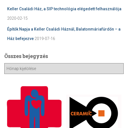
Keller Családi Ház, a SIP technológia elégedett felhasználója
2020-02-15
Építők Napja a Keller Családi Háznál, Balatonmáriafürdőn – a
Ház befejezve
2019-07-16
Összes bejegyzés
Ö
s
s
z
e
s
b
e
j
e