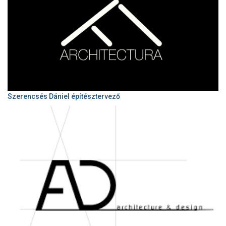
Szerencsés Dániel építésztervező