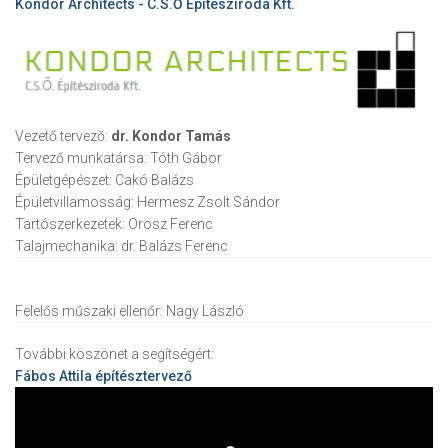
Kondor Architects - C.S.Ő Építésziroda Kft.
Vezető tervező:
dr. Kondor Tamás
Tervező munkatársa:
Tóth Gábor
Épületgépészet:
Cakó Balázs
Épületvillamosság:
Hermesz Zsolt Sándor
Tartószerkezetek:
Orosz Ferenc
Talajmechanika:
dr. Balázs Ferenc
Felelős műszaki ellenőr:
Nagy László
További köszönet a segítségért:
Fábos Attila
építésztervező