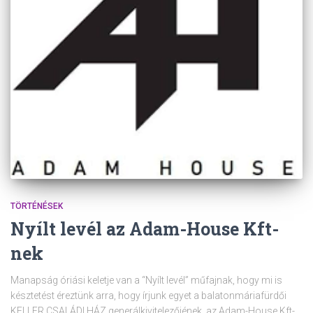
TÖRTÉNÉSEK
Nyílt levél az Adam-House Kft-
nek
Manapság óriási keletje van a “Nyílt levél” műfajnak, hogy mi is
késztetést éreztünk arra, hogy írjunk egyet a balatonmáriafürdői
KELLER CSALÁDI HÁZ generálkivitelezőjének, az Adam-House Kft-