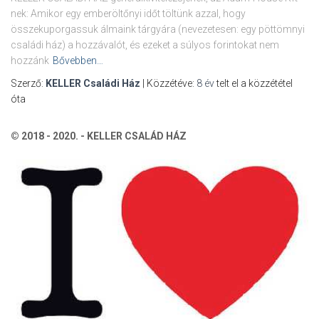
nek: Amikor egy emberöltőnyi időt töltünk azzal, hogy
összekuporgassuk álmaink tárgyára (nevezetesen: egy pöttömnyi
családi ház) a hozzávalót, és ezeket a súlyos forintokat nem
hozzánk
Bővebben…
Szerző:
KELLER Családi Ház
| Közzétéve:
8 év
telt el a közzététel
óta
© 2018 - 2020. - KELLER CSALÁD HÁZ