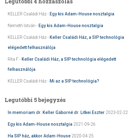
Legutóbbi 4 hozzászólás
KELLER Családi Ház
-
Egy kis Adam-House nosztalgia
Nemeth István
-
Egy kis Adam-House nosztalgia
KELLER Családi Ház
-
Keller Családi Ház, a SIP technológia
elégedett felhasználója
Rita F
-
Keller Családi Ház, a SIP technológia elégedett
felhasználója
KELLER Családi Ház
-
Mi az a SIP technológia?
Legutóbbi 5 bejegyzés
In memoriam dr. Keller Gáborné dr. Litkei Eszter
2023-02-22
Egy kis Adam-House nosztalgia
2021-09-26
Ha SIP ház, akkor Adam-House
2020-04-25