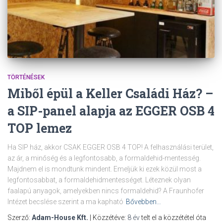
TÖRTÉNÉSEK
Miből épül a Keller Családi Ház? –
a SIP-panel alapja az EGGER OSB 4
TOP lemez
Ha SIP ház, akkor CSAK EGGER OSB 4 TOP! A felhasználási terület,
az ár, a minőség és a legfontosabb, a formaldehid-mentesség.
Majdnem el is mondtunk mindent. Emeljük ki ezek közül most a
legfontosabbat, a formaldehidmentességet. Léteznek olyan
faalapú anyagok, amelyekben nincs formaldehid? A Fraunhofer
Intézet becslése szerint a ma kapható
Bővebben…
Szerző:
Adam-House Kft.
| Közzétéve:
8 év
telt el a közzététel óta