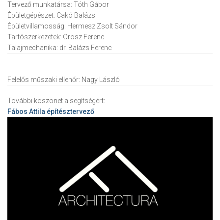
Tervező munkatársa:
Tóth Gábor
Épületgépészet:
Cakó Balázs
Épületvillamosság:
Hermesz Zsolt Sándor
Tartószerkezetek:
Orosz Ferenc
Talajmechanika:
dr. Balázs Ferenc
Felelős műszaki ellenőr:
Nagy László
További köszönet a segítségért:
Fábos Attila
építésztervező