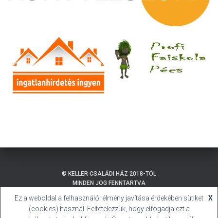
© KELLER CSALÁDI HÁZ 2018-TÓL
MINDEN JOG FENNTARTVA
Ez a weboldal a felhasználói élmény javítása érdekében sütiket
X
ADATKEZELÉSI TÁJÉKOZTATÓ
BALATONMÁRIAFÜRDŐ
(cookies) használ. Feltételezzük, hogy elfogadja ezt a
SÜTI (COOKIE) TÁJÉKOZTATÓ
HIVATALOS HONLAP