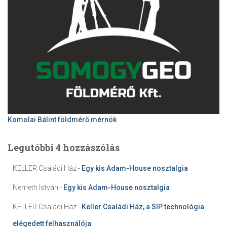
Komolai Bálint földmérő mérnök
Legutóbbi 4 hozzászólás
KELLER Családi Ház
-
Egy kis Adam-House nosztalgia
Nemeth István
-
Egy kis Adam-House nosztalgia
KELLER Családi Ház
-
Keller Családi Ház, a SIP technológia
elégedett felhasználója