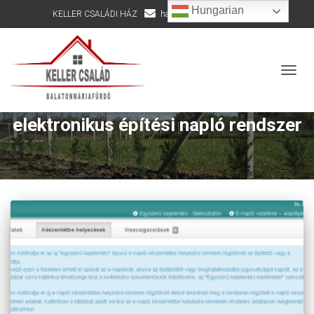
Hungarian
KELLER CSALÁDI HÁZ
hazepites@kellercsalad.hu
+36 30 916 8002
NAVIG
elektronikus építési napló rendszer