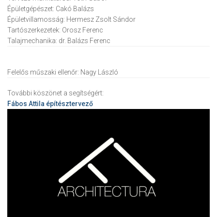
Épületgépészet:
Cakó Balázs
Épületvillamosság:
Hermesz Zsolt Sándor
Tartószerkezetek:
Orosz Ferenc
Talajmechanika:
dr. Balázs Ferenc
Felelős műszaki ellenőr:
Nagy László
További köszönet a segítségért:
Fábos Attila
építésztervező