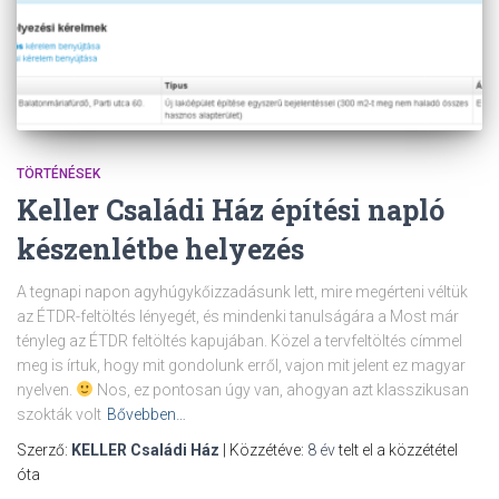
TÖRTÉNÉSEK
Keller Családi Ház építési napló
készenlétbe helyezés
A tegnapi napon agyhúgykőizzadásunk lett, mire megérteni véltük
az ÉTDR-feltöltés lényegét, és mindenki tanulságára a Most már
tényleg az ÉTDR feltöltés kapujában. Közel a tervfeltöltés címmel
meg is írtuk, hogy mit gondolunk erről, vajon mit jelent ez magyar
nyelven.
Nos, ez pontosan úgy van, ahogyan azt klasszikusan
szokták volt
Bővebben…
Szerző:
KELLER Családi Ház
| Közzétéve:
8 év
telt el a közzététel
óta