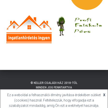
© KELLER CSALÁDI HÁZ 2018-TÓL
MINDEN JOG FENNTARTVA
Ez a weboldal a felhasználói élmény javítása érdekében sütiket
X
ADATKEZELÉSI TÁJÉKOZTATÓ
BALATONMÁRIAFÜRDŐ
(cookies) használ. Feltételezzük, hogy elfogadja ezt a
SÜTI (COOKIE) TÁJÉKOZTATÓ
HIVATALOS HONLAP
szabályzatot mindaddig, amíg Ön ezt a webhelyet használja.