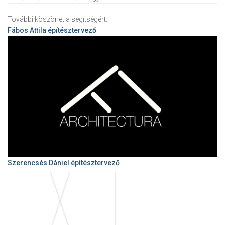
További köszönet a segítségért:
Fábos Attila
építésztervező
Szerencsés Dániel építésztervező