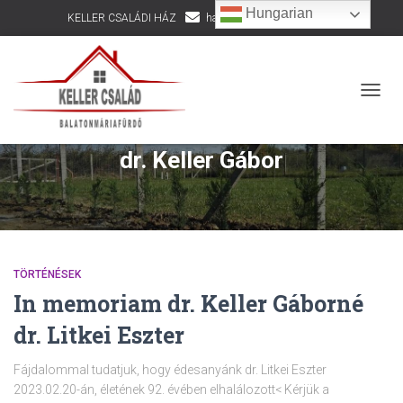
Hungarian
KELLER CSALÁDI HÁZ
hazepites@kellercsalad.hu
+36 30 916 8002
NAVIG
dr. Keller Gábor
TÖRTÉNÉSEK
In memoriam dr. Keller Gáborné
dr. Litkei Eszter
Fájdalommal tudatjuk, hogy édesanyánk dr. Litkei Eszter
2023.02.20-án, életének 92. évében elhalálozott< Kérjük a