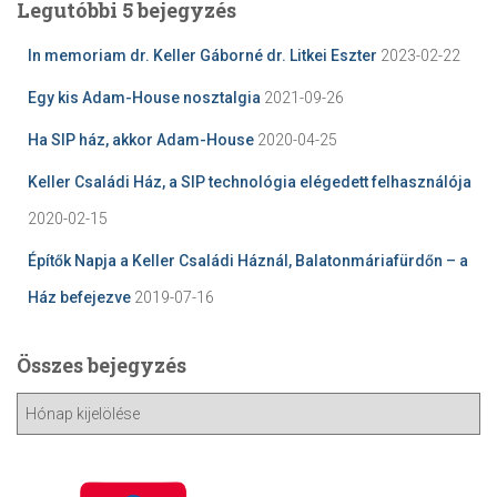
Legutóbbi 5 bejegyzés
In memoriam dr. Keller Gáborné dr. Litkei Eszter
2023-02-22
Egy kis Adam-House nosztalgia
2021-09-26
Ha SIP ház, akkor Adam-House
2020-04-25
Keller Családi Ház, a SIP technológia elégedett felhasználója
2020-02-15
Építők Napja a Keller Családi Háznál, Balatonmáriafürdőn – a
Ház befejezve
2019-07-16
Összes bejegyzés
Ö
s
s
z