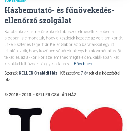
TÖRTÉNÉSEK
Házbemutató- és fűnövekedés-
ellenőrző szolgálat
Barátainknak, ismerőseinknek többször elmeséltük, ebben a
blogban is elmondtuk, hogy a kezdetek kezdete az volt, amikor dr.
Litkei Eszter és férje, † dr. Keller Gábor az ő barátaikkal együtt
elhatározták, hogy közösen vásárolnak egy balatonmáriafürdői
telket, és az akkori kor szellemének megfelelően, kalákában, két
kezükkel felhúznak rá egy kis faházat.
Bővebben…
Szerző:
KELLER Családi Ház
| Közzétéve:
7 év
telt el a közzététel
óta
© 2018 - 2020. - KELLER CSALÁD HÁZ