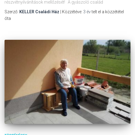
részvétnyilvánítások mellőzését! A gyászoló család
Szerző:
KELLER Családi Ház
| Közzétéve:
3 év
telt el a közzététel
óta