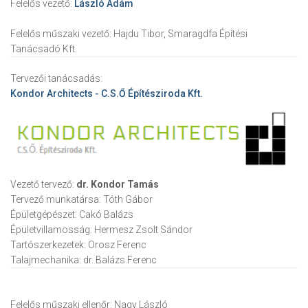
Felelős vezető:
László Ádám
Felelős műszaki vezető:
Hajdu Tibor, Smaragdfa Építési
Tanácsadó Kft.
Tervezői tanácsadás:
Kondor Architects - C.S.Ő Építésziroda Kft.
Vezető tervező:
dr. Kondor Tamás
Tervező munkatársa:
Tóth Gábor
Épületgépészet:
Cakó Balázs
Épületvillamosság:
Hermesz Zsolt Sándor
Tartószerkezetek:
Orosz Ferenc
Talajmechanika:
dr. Balázs Ferenc
Felelős műszaki ellenőr:
Nagy László