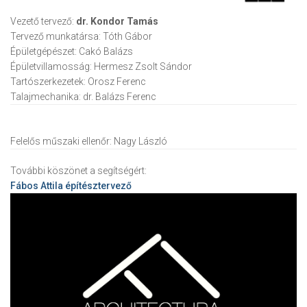
Vezető tervező:
dr. Kondor Tamás
Tervező munkatársa:
Tóth Gábor
Épületgépészet:
Cakó Balázs
Épületvillamosság:
Hermesz Zsolt Sándor
Tartószerkezetek:
Orosz Ferenc
Talajmechanika:
dr. Balázs Ferenc
Felelős műszaki ellenőr:
Nagy László
További köszönet a segítségért:
Fábos Attila
építésztervező