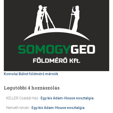
Komolai Bálint földmérő mérnök
Legutóbbi 4 hozzászólás
KELLER Családi Ház
-
Egy kis Adam-House nosztalgia
Nemeth István
-
Egy kis Adam-House nosztalgia