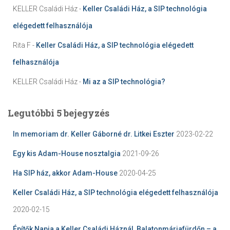
KELLER Családi Ház
-
Keller Családi Ház, a SIP technológia
elégedett felhasználója
Rita F
-
Keller Családi Ház, a SIP technológia elégedett
felhasználója
KELLER Családi Ház
-
Mi az a SIP technológia?
Legutóbbi 5 bejegyzés
In memoriam dr. Keller Gáborné dr. Litkei Eszter
2023-02-22
Egy kis Adam-House nosztalgia
2021-09-26
Ha SIP ház, akkor Adam-House
2020-04-25
Keller Családi Ház, a SIP technológia elégedett felhasználója
2020-02-15
Építők Napja a Keller Családi Háznál, Balatonmáriafürdőn – a