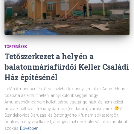
TÖRTÉNÉSEK
Tetőszerkezet a helyén a
balatonmáriafürdői Keller Családi
Ház építésénél
Talán Amundsen és társai szívhattak annyit, mint az Adam-House
csapata az elmúlt héten, annyi különbséggel, hogy
Amundsenéknek nem kellett sárba csatangolniuk, és nem kellett
arra a kibaltázott trehány darusra (és darura) várakozniuk.
A
Szindekovics Daruzási és Betongyártó Kft. nem sokat törpölt,
pontosan úgy viselkedett, ahogyan azt normális vállalkozásoknál
szokás
Bővebben…