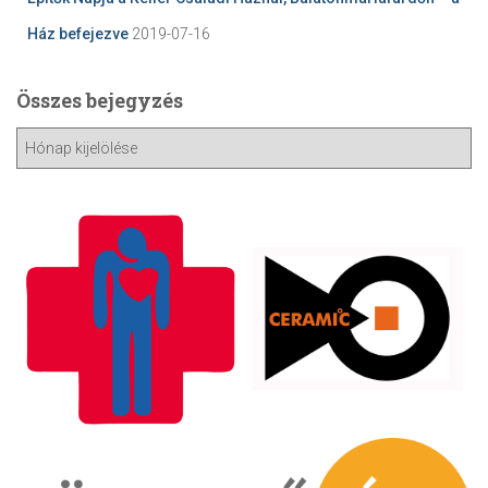
Ház befejezve
2019-07-16
Összes bejegyzés
Ö
s
s
z
e
s
b
e
j
e
g
y
z
é
s