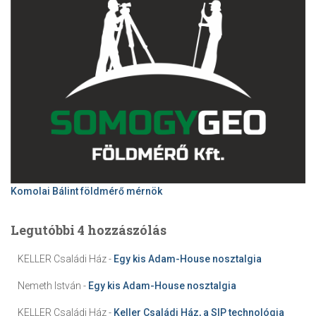
Komolai Bálint földmérő mérnök
Legutóbbi 4 hozzászólás
KELLER Családi Ház
-
Egy kis Adam-House nosztalgia
Nemeth István
-
Egy kis Adam-House nosztalgia
KELLER Családi Ház
-
Keller Családi Ház, a SIP technológia