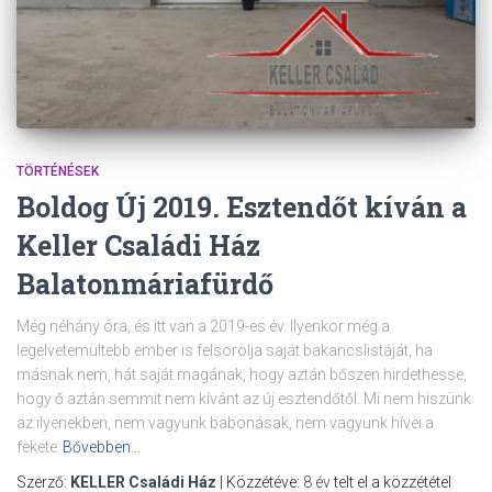
TÖRTÉNÉSEK
Boldog Új 2019. Esztendőt kíván a
Keller Családi Ház
Balatonmáriafürdő
Még néhány óra, és itt van a 2019-es év. Ilyenkor még a
legelvetemültebb ember is felsorolja saját bakancslistáját, ha
másnak nem, hát saját magának, hogy aztán bőszen hirdethesse,
hogy ő aztán semmit nem kívánt az új esztendőtől. Mi nem hiszünk
az ilyenekben, nem vagyunk babonásak, nem vagyunk hívei a
fekete
Bővebben…
Szerző:
KELLER Családi Ház
| Közzétéve:
8 év
telt el a közzététel