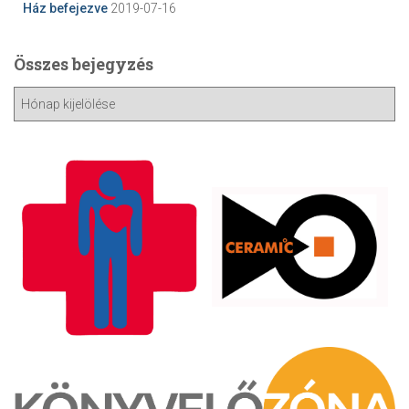
Ház befejezve
2019-07-16
Összes bejegyzés
Ö
s
s
z
e
s
b
e
j
e
g
y
z
é
s