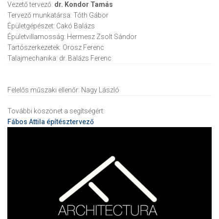
Vezető tervező:
dr. Kondor Tamás
Tervező munkatársa:
Tóth Gábor
Épületgépészet:
Cakó Balázs
Épületvillamosság:
Hermesz Zsolt Sándor
Tartószerkezetek:
Orosz Ferenc
Talajmechanika:
dr. Balázs Ferenc
Felelős műszaki ellenőr:
Nagy László
További köszönet a segítségért:
Fábos Attila
építésztervező