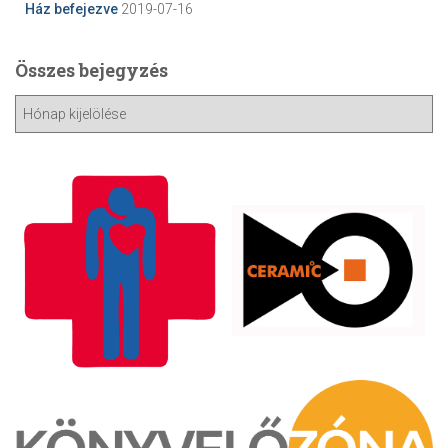
Ház befejezve
2019-07-16
Összes bejegyzés
Ö
s
s
z
e
s
b
e
j
e
g
y
z
é
s