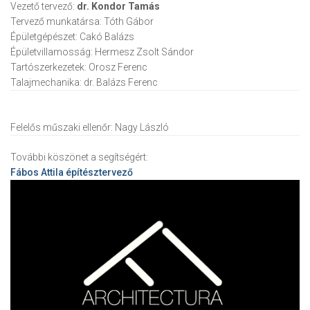
Vezető tervező:
dr. Kondor Tamás
Tervező munkatársa:
Tóth Gábor
Épületgépészet:
Cakó Balázs
Épületvillamosság:
Hermesz Zsolt Sándor
Tartószerkezetek:
Orosz Ferenc
Talajmechanika:
dr. Balázs Ferenc
Felelős műszaki ellenőr:
Nagy László
További köszönet a segítségért:
Fábos Attila
építésztervező