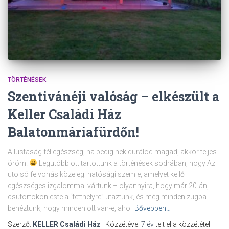
TÖRTÉNÉSEK
Szentivánéji valóság – elkészült a
Keller Családi Ház
Balatonmáriafürdőn!
A lustaság fél egészség, ha pedig nekidurálod magad, akkor teljes
öröm!
Legutóbb ott tartottunk a történések sodrában, hogy Az
utolsó felvonás közeleg: hatósági szemle, amelyet kellő
egészséges izgalommal vártunk – olyannyira, hogy már 20-án,
csütörtökön este a “tetthelyre” utaztunk, és még minden zugba
benéztünk, hogy minden ott van-e, ahol
Bővebben…
Szerző:
KELLER Családi Ház
| Közzétéve:
7 év
telt el a közzététel