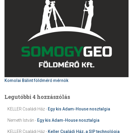
Komolai Bálint földmérő mérnök
Legutóbbi 4 hozzászólás
KELLER Családi Ház
-
Egy kis Adam-House nosztalgia
Nemeth István
-
Egy kis Adam-House nosztalgia
KELLER Családi Ház
-
Keller Családi Ház, a SIP technológia