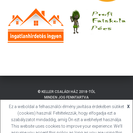
© KELLER CSALÁDI HÁZ 2018-TÓL
MINDEN JOG FENNTARTVA
Ez a weboldal a felhasználói élmény javítása érdekében sütiket
X
ADATKEZELÉSI TÁJÉKOZTATÓ
BALATONMÁRIAFÜRDŐ
(cookies) használ. Feltételezzük, hogy elfogadja ezt a
SÜTI (COOKIE) TÁJÉKOZTATÓ
HIVATALOS HONLAP
szabályzatot mindaddig, amíg Ön ezt a webhelyet használja.
This website uses cookies to improve your experience. We'll
BALATONMÁRIAFÜRDŐ
KELLER CSALÁDI HÁZ
assume you accept this policy as long as you are using this