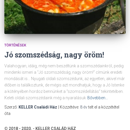
TÖRTÉNÉSEK
Jó szomszédság, nagy öröm!
Valahogyan, idáig, még nem beszéltünk a szomszédainkról, pedig
mindenki ismeri a “Jó szomszédság, nagy öröm!” címünk eredeti
mondását is… Nyugati oldali szomszédunk, az egyetlen, akivel már
élőben is találkoztunk, de mégis azt mondhatjuk, hogy a Jó Istenke
a kötényében hordoz bennünket a “szomszédellátás” tekintetében.
Keleti oldali szomszédaink még a nyaralásuk
Bővebben…
Szerző:
KELLER Családi Ház
| Közzétéve:
8 év
telt el a közzététel
óta
© 2018 - 2020. - KELLER CSALÁD HÁZ