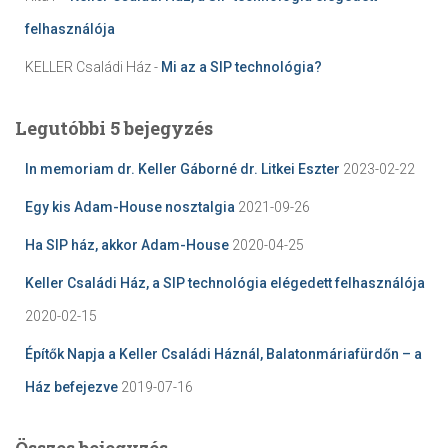
felhasználója
KELLER Családi Ház
-
Mi az a SIP technológia?
Legutóbbi 5 bejegyzés
In memoriam dr. Keller Gáborné dr. Litkei Eszter
2023-02-22
Egy kis Adam-House nosztalgia
2021-09-26
Ha SIP ház, akkor Adam-House
2020-04-25
Keller Családi Ház, a SIP technológia elégedett felhasználója
2020-02-15
Építők Napja a Keller Családi Háznál, Balatonmáriafürdőn – a
Ház befejezve
2019-07-16
Összes bejegyzés