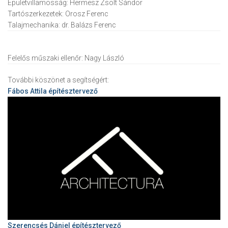
Épületvillamosság:
Hermesz Zsolt Sándor
Tartószerkezetek:
Orosz Ferenc
Talajmechanika:
dr. Balázs Ferenc
Felelős műszaki ellenőr:
Nagy László
További köszönet a segítségért:
Fábos Attila
építésztervező
Szerencsés Dániel építésztervező