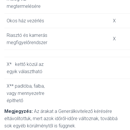
megtermelésére
Okos ház vezérlés
X
Riasztó és kamerás
X
megfigyelőrendszer
X* kettő közül az
egyik választható
X** padlóba, falba,
vagy mennyezetre
építhető
Megjegyzés:
Az árakat a Generálkivitelező kérésére
eltávolítottuk, mert azok időről-időre változnak, továbbá
sok egyéb körülménytől is függnek.