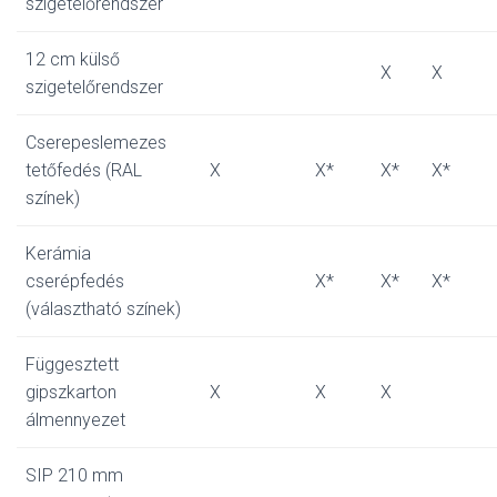
szigetelőrendszer
12 cm külső
X
X
szigetelőrendszer
Cserepeslemezes
tetőfedés (RAL
X
X*
X*
X*
színek)
Kerámia
cserépfedés
X*
X*
X*
(választható színek)
Függesztett
gipszkarton
X
X
X
álmennyezet
SIP 210 mm