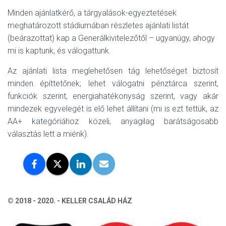
Minden ajánlatkérő, a tárgyalások-egyeztetések
meghatározott stádiumában részletes ajánlati listát
(beárazottat) kap a Generálkivitelezőtől – ugyanúgy, ahogy
mi is kaptunk, és válogattunk.
Az ajánlati lista meglehetősen tág lehetőséget biztosít
minden építtetőnek; lehet válogatni pénztárca szerint,
funkciók szerint, energiahatékonyság szerint, vagy akár
mindezek egyvelegét is elő lehet állítani (mi is ezt tettük, az
AA+ kategóriához közeli, anyagilag barátságosabb
választás lett a miénk).
© 2018 - 2020. - KELLER CSALÁD HÁZ