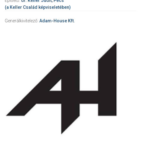
Építtető:
dr. Keller Judit, Pécs
(a Keller Család képviseletében)
Generálkivitelező:
Adam-House Kft.