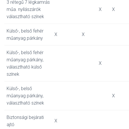
3 rétegű 7 légkamrás
műa. nyílászárók
X
X
választható színek
Külső-, belső fehér
X
X
műanyag párkány
Külső-, belső fehér
műanyag párkány,
X
választható külső
színek
Külső-, belső
műanyag párkány,
X
választható színek
Biztonsági bejárati
X
ajtó