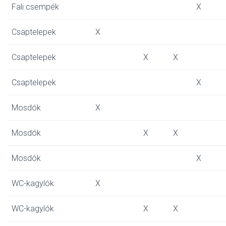
Fali csempék
X
Csaptelepek
X
Csaptelepek
X
X
Csaptelepek
X
Mosdók
X
Mosdók
X
X
Mosdók
X
WC-kagylók
X
WC-kagylók
X
X