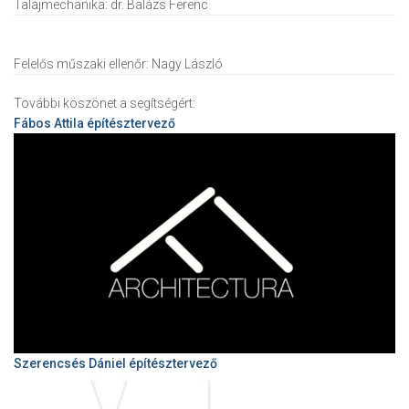
Talajmechanika:
dr. Balázs Ferenc
Felelős műszaki ellenőr:
Nagy László
További köszönet a segítségért:
Fábos Attila
építésztervező
Szerencsés Dániel építésztervező