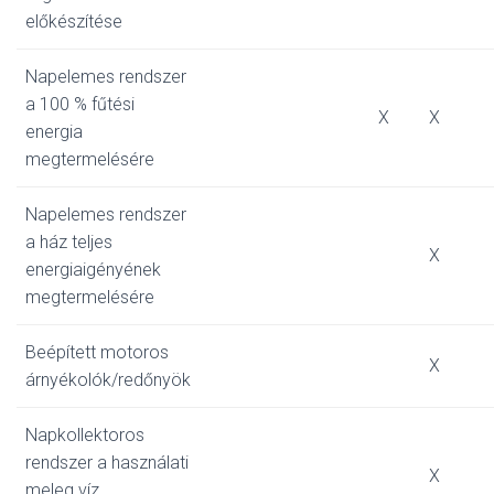
előkészítése
Napelemes rendszer
a 100 % fűtési
X
X
energia
megtermelésére
Napelemes rendszer
a ház teljes
X
energiaigényének
megtermelésére
Beépített motoros
X
árnyékolók/redőnyök
Napkollektoros
rendszer a használati
X
meleg víz