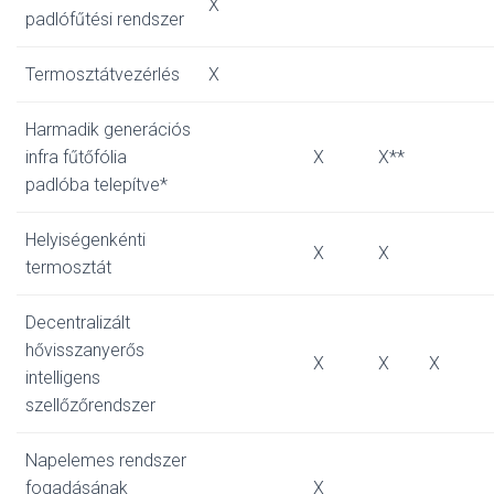
X
padlófűtési rendszer
Termosztátvezérlés
X
Harmadik generációs
infra fűtőfólia
X
X**
padlóba telepítve*
Helyiségenkénti
X
X
termosztát
Decentralizált
hővisszanyerős
X
X
X
intelligens
szellőzőrendszer
Napelemes rendszer
fogadásának
X