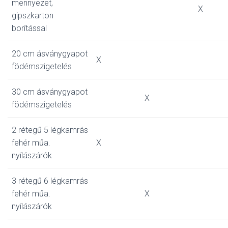
mennyezet,
X
gipszkarton
borítással
20 cm ásványgyapot
X
födémszigetelés
30 cm ásványgyapot
X
födémszigetelés
2 rétegű 5 légkamrás
fehér műa.
X
nyílászárók
3 rétegű 6 légkamrás
fehér műa.
X
nyílászárók