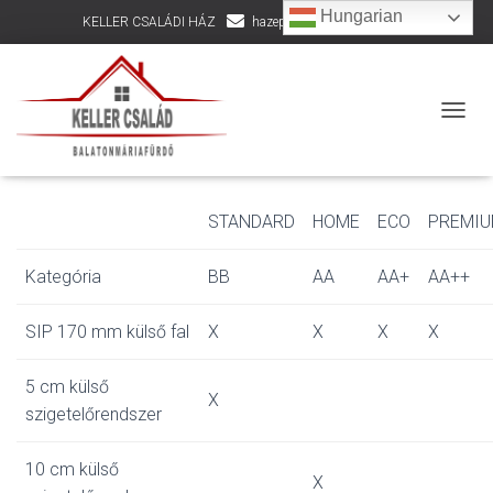
Hungarian
KELLER CSALÁDI HÁZ
hazepites@kellercsalad.hu
+36 30 916 8002
Adam-House ajánlati
NAVIG
lista
STANDARD
HOME
ECO
PREMI
Kategória
BB
AA
AA+
AA++
SIP 170 mm külső fal
X
X
X
X
5 cm külső
X
szigetelőrendszer
10 cm külső
X