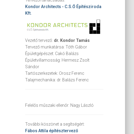
Kondor Architects - C.S.Ő Építésziroda
Kft.
Vezető tervező:
dr. Kondor Tamás
Tervező munkatársa:
Tóth Gábor
Épületgépészet:
Cakó Balázs
Épületvillamosság:
Hermesz Zsolt
Sándor
Tartószerkezetek:
Orosz Ferenc
Talajmechanika:
dr. Balázs Ferenc
Felelős műszaki ellenőr:
Nagy László
További köszönet a segítségért:
Fábos Attila
építésztervező