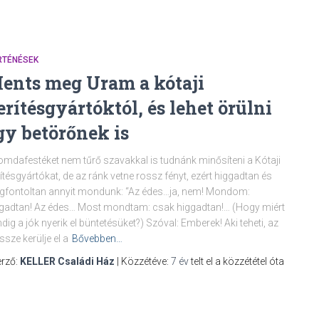
RTÉNÉSEK
ents meg Uram a kótaji
erítésgyártóktól, és lehet örülni
gy betörőnek is
mdafestéket nem tűrő szavakkal is tudnánk minősíteni a Kótaji
ítésgyártókat, de az ránk vetne rossz fényt, ezért higgadtan és
fontoltan annyit mondunk: “Az édes…ja, nem! Mondom:
gadtan! Az édes… Most mondtam: csak higgadtan!… (Hogy miért
dig a jók nyerik el büntetésüket?) Szóval: Emberek! Aki teheti, az
sze kerülje el a
Bővebben…
rző:
KELLER Családi Ház
| Közzétéve:
7 év
telt el a közzététel óta