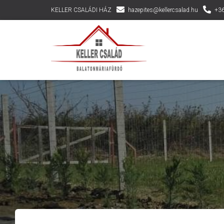
KELLER CSALÁDI HÁZ
hazepites@kellercsalad.hu
+36