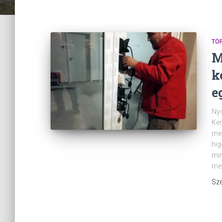
TÖ
M
k
e
Nyo
Ker
meg
hig
min
mes
Sze