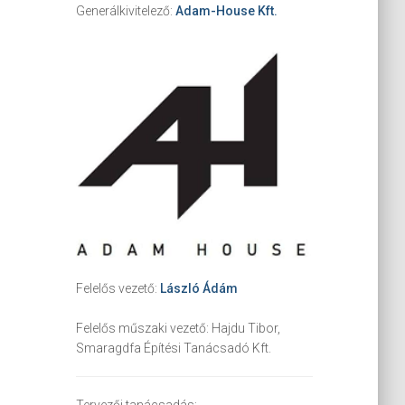
Generálkivitelező:
Adam-House Kft.
Felelős vezető:
László Ádám
Felelős műszaki vezető:
Hajdu Tibor,
Smaragdfa Építési Tanácsadó Kft.
Tervezői tanácsadás: