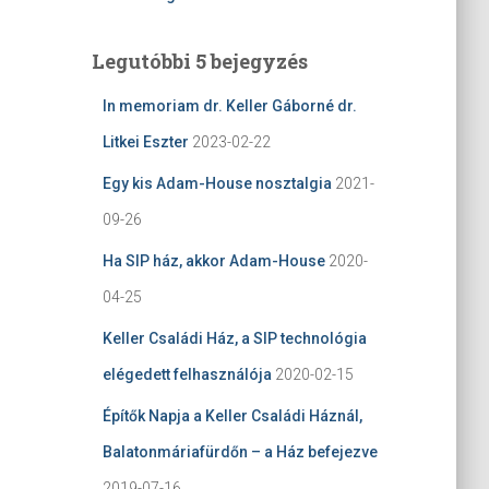
Legutóbbi 5 bejegyzés
In memoriam dr. Keller Gáborné dr.
Litkei Eszter
2023-02-22
Egy kis Adam-House nosztalgia
2021-
09-26
Ha SIP ház, akkor Adam-House
2020-
04-25
Keller Családi Ház, a SIP technológia
elégedett felhasználója
2020-02-15
Építők Napja a Keller Családi Háznál,
Balatonmáriafürdőn – a Ház befejezve
2019-07-16