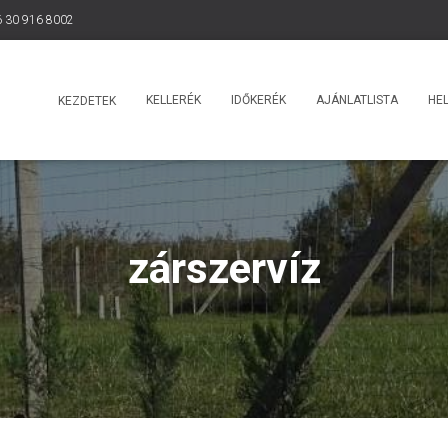
 30 916 8002
KELLERÉK
IDŐKERÉK
AJÁNLATLISTA
HEL
KEZDETEK
zárszervíz