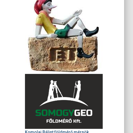
Komolai Bálint földmérő mérnök