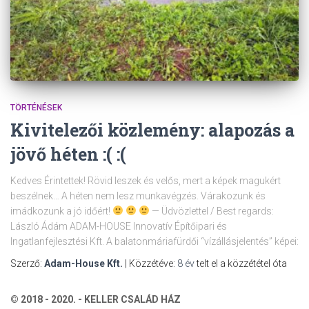
TÖRTÉNÉSEK
Kivitelezői közlemény: alapozás a
jövő héten :( :(
Kedves Érintettek! Rövid leszek és velős, mert a képek magukért
beszélnek… A héten nem lesz munkavégzés. Várakozunk és
imádkozunk a jó időért!
— Üdvözlettel / Best regards:
László Ádám ADAM-HOUSE Innovatív Építőipari és
Ingatlanfejlesztési Kft. A balatonmáriafürdői “vízállásjelentés” képei:
Szerző:
Adam-House Kft.
| Közzétéve:
8 év
telt el a közzététel óta
© 2018 - 2020. - KELLER CSALÁD HÁZ