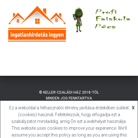
© KELLER CSALÁDI HÁZ 2018-TÓL
MINDEN JOG FENNTARTVA
Ez a weboldal a felhasználói élmény javítása érdekében sütiket
X
ADATKEZELÉSI TÁJÉKOZTATÓ
BALATONMÁRIAFÜRDŐ
(cookies) használ. Feltételezzük, hogy elfogadja ezt a
SÜTI (COOKIE) TÁJÉKOZTATÓ
HIVATALOS HONLAP
szabályzatot mindaddig, amíg Ön ezt a webhelyet használja.
This website uses cookies to improve your experience. We'll
BALATONMÁRIAFÜRDŐ
KELLER CSALÁDI HÁZ
assume you accept this policy as long as you are using this