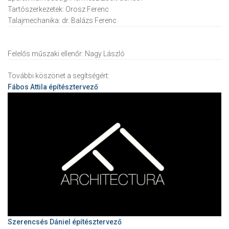
Tartószerkezetek:
Orosz Ferenc
Talajmechanika:
dr. Balázs Ferenc
Felelős műszaki ellenőr:
Nagy László
További köszönet a segítségért:
Fábos Attila
építésztervező
Szerencsés Dániel építésztervező