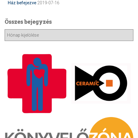
Ház befejezve
2019-07-16
Összes bejegyzés
Ö
s
s
z
e
s
b
e
j
e
g
y
z
é
s