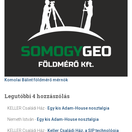
Komolai Bálint földmérő mérnök
Legutóbbi 4 hozzászólás
KELLER Családi Ház
-
Egy kis Adam-House nosztalgia
Nemeth István
-
Egy kis Adam-House nosztalgia
KELLER Családi Ház
-
Keller Családi Ház, a SIP technológia