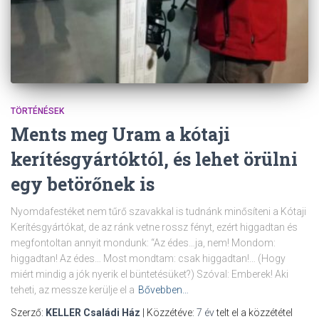
TÖRTÉNÉSEK
Ments meg Uram a kótaji
kerítésgyártóktól, és lehet örülni
egy betörőnek is
Nyomdafestéket nem tűrő szavakkal is tudnánk minősíteni a Kótaji
Kerítésgyártókat, de az ránk vetne rossz fényt, ezért higgadtan és
megfontoltan annyit mondunk: “Az édes…ja, nem! Mondom:
higgadtan! Az édes… Most mondtam: csak higgadtan!… (Hogy
miért mindig a jók nyerik el büntetésüket?) Szóval: Emberek! Aki
teheti, az messze kerülje el a
Bővebben…
Szerző:
KELLER Családi Ház
| Közzétéve:
7 év
telt el a közzététel