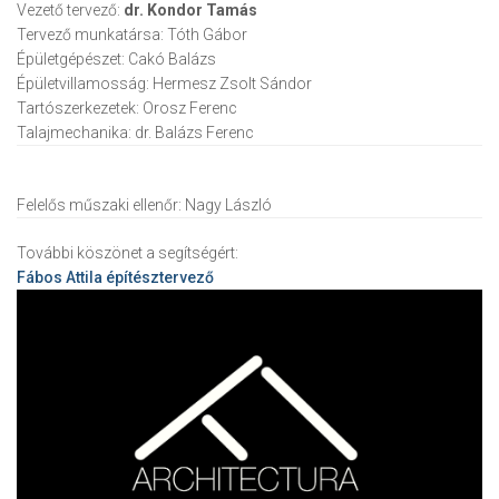
Vezető tervező:
dr. Kondor Tamás
Tervező munkatársa:
Tóth Gábor
Épületgépészet:
Cakó Balázs
Épületvillamosság:
Hermesz Zsolt Sándor
Tartószerkezetek:
Orosz Ferenc
Talajmechanika:
dr. Balázs Ferenc
Felelős műszaki ellenőr:
Nagy László
További köszönet a segítségért:
Fábos Attila
építésztervező