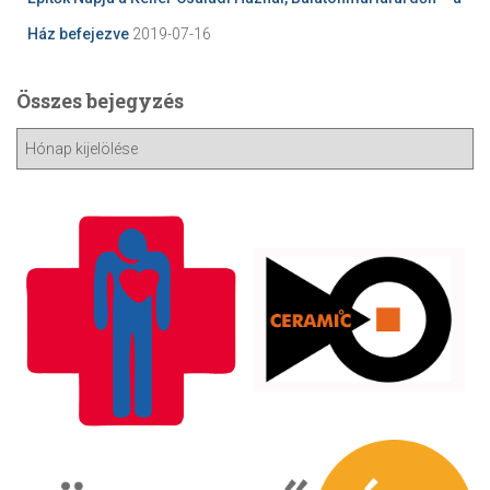
Ház befejezve
2019-07-16
Összes bejegyzés
Ö
s
s
z
e
s
b
e
j
e
g
y
z
é
s