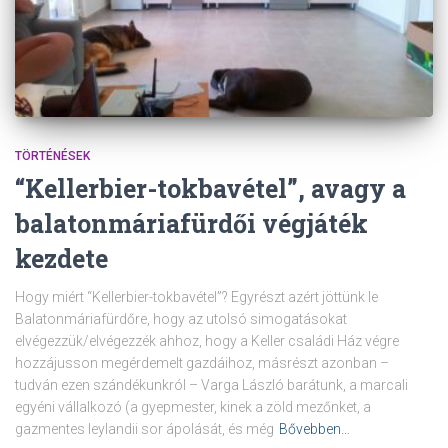
TÖRTÉNÉSEK
“Kellerbier-tokbavétel”, avagy a
balatonmáriafürdői végjáték
kezdete
Hogy miért “Kellerbier-tokbavétel”? Egyrészt azért jöttünk le
Balatonmáriafürdőre, hogy az utolsó simogatásokat
elvégezzük/elvégezzék ahhoz, hogy a Keller családi Ház végre
hozzájusson megérdemelt gazdáihoz, másrészt azonban –
tudván ezen szándékunkról – Varga László barátunk, a marcali
egyéni vállalkozó (a gyepmester, kinek a zöld mezőnket, a
gazmentes leylandii sor ápolását, és még
Bővebben…