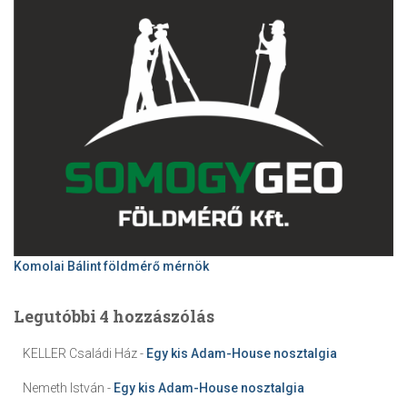
Komolai Bálint földmérő mérnök
Legutóbbi 4 hozzászólás
KELLER Családi Ház
-
Egy kis Adam-House nosztalgia
Nemeth István
-
Egy kis Adam-House nosztalgia