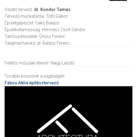
Vezető tervező:
dr. Kondor Tamás
Tervező munkatársa:
Tóth Gábor
Épületgépészet:
Cakó Balázs
Épületvillamosság:
Hermesz Zsolt Sándor
Tartószerkezetek:
Orosz Ferenc
Talajmechanika:
dr. Balázs Ferenc
Felelős műszaki ellenőr:
Nagy László
További köszönet a segítségért:
Fábos Attila
építésztervező