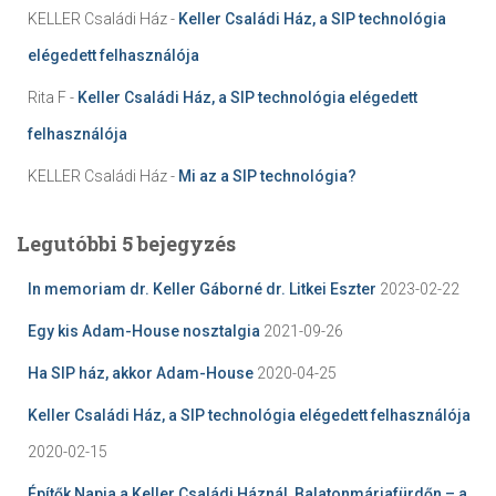
KELLER Családi Ház
-
Keller Családi Ház, a SIP technológia
elégedett felhasználója
Rita F
-
Keller Családi Ház, a SIP technológia elégedett
felhasználója
KELLER Családi Ház
-
Mi az a SIP technológia?
Legutóbbi 5 bejegyzés
In memoriam dr. Keller Gáborné dr. Litkei Eszter
2023-02-22
Egy kis Adam-House nosztalgia
2021-09-26
Ha SIP ház, akkor Adam-House
2020-04-25
Keller Családi Ház, a SIP technológia elégedett felhasználója
2020-02-15
Építők Napja a Keller Családi Háznál, Balatonmáriafürdőn – a