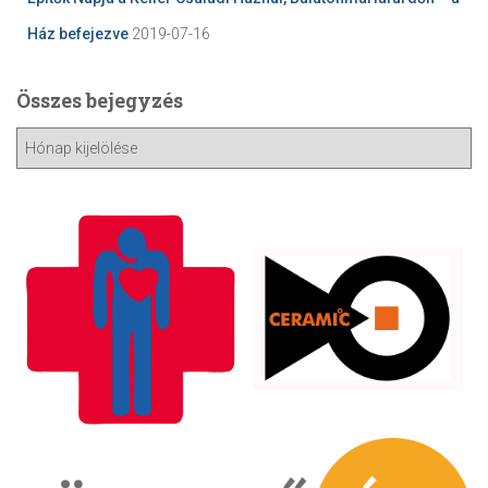
Ház befejezve
2019-07-16
Összes bejegyzés
Ö
s
s
z
e
s
b
e
j
e
g
y
z
é
s