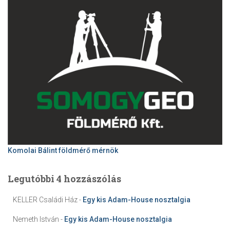
Komolai Bálint földmérő mérnök
Legutóbbi 4 hozzászólás
KELLER Családi Ház
-
Egy kis Adam-House nosztalgia
Nemeth István
-
Egy kis Adam-House nosztalgia