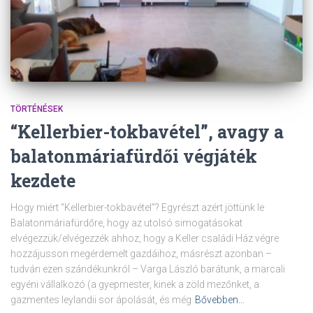
TÖRTÉNÉSEK
“Kellerbier-tokbavétel”, avagy a
balatonmáriafürdői végjáték
kezdete
Hogy miért “Kellerbier-tokbavétel”? Egyrészt azért jöttünk le
Balatonmáriafürdőre, hogy az utolsó simogatásokat
elvégezzük/elvégezzék ahhoz, hogy a Keller családi Ház végre
hozzájusson megérdemelt gazdáihoz, másrészt azonban –
tudván ezen szándékunkról – Varga László barátunk, a marcali
egyéni vállalkozó (a gyepmester, kinek a zöld mezőnket, a
gazmentes leylandii sor ápolását, és még
Bővebben…