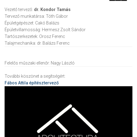
Vezető tervező:
dr. Kondor Tamás
Tervező munkatársa:
Tóth Gábor
Épületgépészet:
Cakó Balázs
Épületvillamosság:
Hermesz Zsolt Sándor
Tartószerkezetek:
Orosz Ferenc
Talajmechanika:
dr. Balázs Ferenc
Felelős műszaki ellenőr:
Nagy László
További köszönet a segítségért:
Fábos Attila
építésztervező