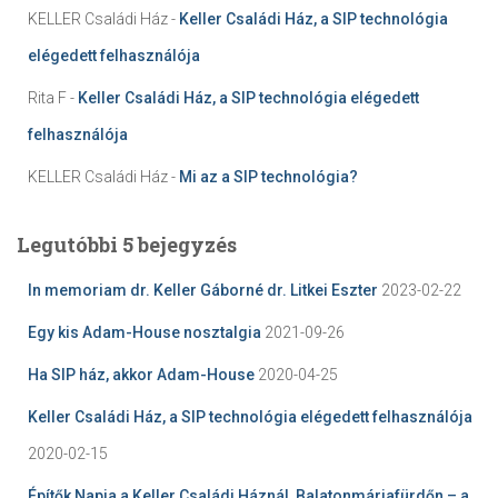
KELLER Családi Ház
-
Keller Családi Ház, a SIP technológia
elégedett felhasználója
Rita F
-
Keller Családi Ház, a SIP technológia elégedett
felhasználója
KELLER Családi Ház
-
Mi az a SIP technológia?
Legutóbbi 5 bejegyzés
In memoriam dr. Keller Gáborné dr. Litkei Eszter
2023-02-22
Egy kis Adam-House nosztalgia
2021-09-26
Ha SIP ház, akkor Adam-House
2020-04-25
Keller Családi Ház, a SIP technológia elégedett felhasználója
2020-02-15
Építők Napja a Keller Családi Háznál, Balatonmáriafürdőn – a