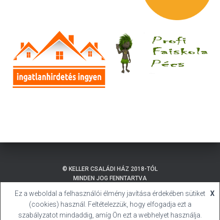
© KELLER CSALÁDI HÁZ 2018-TÓL
MINDEN JOG FENNTARTVA
Ez a weboldal a felhasználói élmény javítása érdekében sütiket
X
ADATKEZELÉSI TÁJÉKOZTATÓ
BALATONMÁRIAFÜRDŐ
(cookies) használ. Feltételezzük, hogy elfogadja ezt a
SÜTI (COOKIE) TÁJÉKOZTATÓ
HIVATALOS HONLAP
szabályzatot mindaddig, amíg Ön ezt a webhelyet használja.