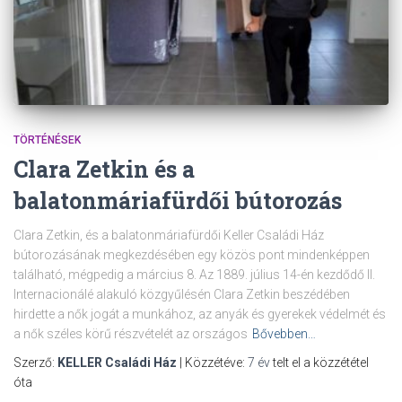
TÖRTÉNÉSEK
Clara Zetkin és a
balatonmáriafürdői bútorozás
Clara Zetkin, és a balatonmáriafürdői Keller Családi Ház
bútorozásának megkezdésében egy közös pont mindenképpen
található, mégpedig a március 8. Az 1889. július 14-én kezdődő II.
Internacionálé alakuló közgyűlésén Clara Zetkin beszédében
hirdette a nők jogát a munkához, az anyák és gyerekek védelmét és
a nők széles körű részvételét az országos
Bővebben…
Szerző:
KELLER Családi Ház
| Közzétéve:
7 év
telt el a közzététel
óta