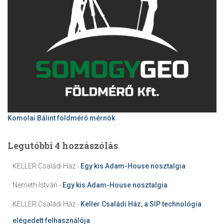
Komolai Bálint földmérő mérnök
Legutóbbi 4 hozzászólás
KELLER Családi Ház
-
Egy kis Adam-House nosztalgia
Nemeth István
-
Egy kis Adam-House nosztalgia
KELLER Családi Ház
-
Keller Családi Ház, a SIP technológia
elégedett felhasználója